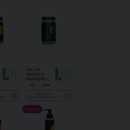
SŮL DO
KOUPELE
GRAPEFRUIT,
MÁTA A
450 g
JOIK
JALOVEC
HLÍDAT
ST
DOSTUPNOST
Výprodej