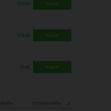
799 Kč
Koupit
179 Kč
Koupit
30 Kč
Koupit
nějšího
Od nejdražšího
Abecedně A-Z