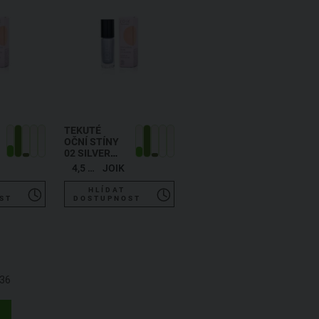
TEKUTÉ
OČNÍ STÍNY
02 SILVER
GREY
4,5 ml
JOIK
HLÍDAT
ST
DOSTUPNOST
36