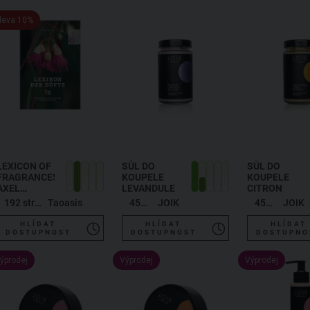
leva 10%
LEXICON OF
SŮL DO
SŮL DO
FRAGRANCES,
KOUPELE
KOUPELE
AXEL
LEVANDULE
CITRON
MEYER,
192 stran
Taoasis
450 g
JOIK
450 g
JOIK
POŠKOZENO
, AXEL
HLÍDAT
HLÍDAT
HLÍDAT
MEYER:
DOSTUPNOST
DOSTUPNOST
DOSTUPNO
LEXIKON
DER DÜFTE
ýprodej
Výprodej
Výprodej