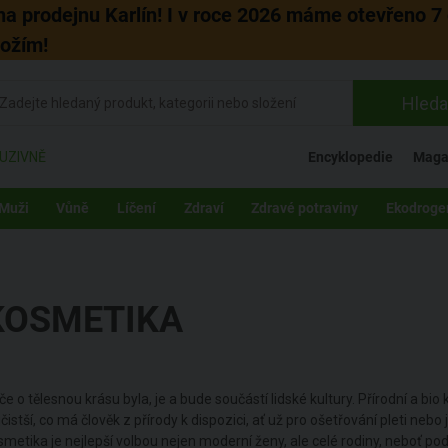
 na prodejnu Karlín! I v roce 2026 máme otevřeno 7 
božím!
Hleda
UZIVNĚ
Encyklopedie
Maga
Muži
Vůně
Líčení
Zdraví
Zdravé potraviny
Ekodroge
KOSMETIKA
če o tělesnou krásu byla, je a bude součástí lidské kultury. Přírodní a b
čistší, co má člověk z přírody k dispozici, ať už pro ošetřování pleti nebo 
smetika je nejlepší volbou nejen moderní ženy, ale celé rodiny, neboť pod