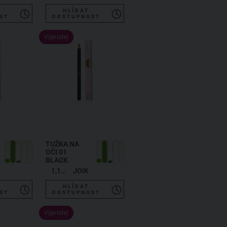
HLÍDAT
ST
DOSTUPNOST
Výprodej
TUŽKA NA
OČI 01
BLACK
1,19 g
JOIK
HLÍDAT
ST
DOSTUPNOST
Výprodej