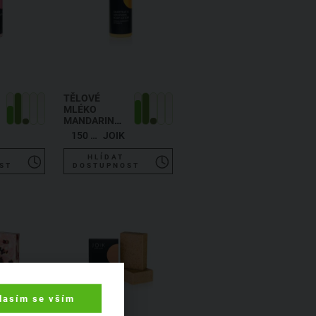
TĚLOVÉ
MLÉKO
MANDARINKA
A
150 ml
JOIK
GRAPEFRUIT
HLÍDAT
ST
DOSTUPNOST
lasím se vším