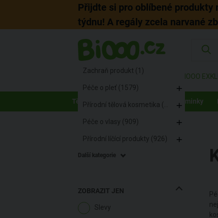
Přijdte si pro oblíbené produkty
týdnu! A regály zcela narvané z
KATEGORIE
Přírodní kosmetika (4534)
Zachraň produkt (1)
ZNAČKY
AKCE
BIOOO EXKL
Péče o pleť (1579)
Tělo
Pleť
Vlasy
Děti a maminky
Přírodní tělová kosmetika (1187)
Péče o vlasy (909)
BiOOO.cz
/
Kosmetika
Přírodní líčící produkty (926)
Další kategorie
ZOBRAZIT JEN
Pé
nej
Slevy
ko