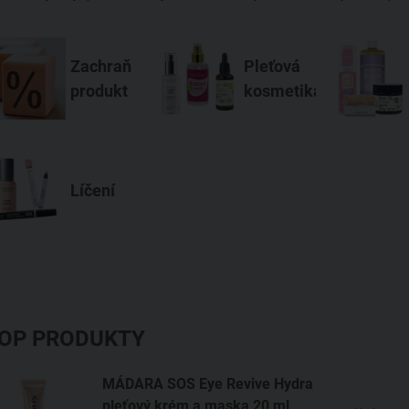
Zachraň
Pleťová
produkt
kosmetika
Líčení
OP PRODUKTY
MÁDARA SOS Eye Revive Hydra
pleťový krém a maska
20 ml