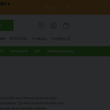
dní v
Více
t
zín
BiOOO klub
O nákupu
Prodejny (5)
rie
Domácnost
DIY
Dárkové poukazy
io kosmetika bez chemie navazuje na to
její krášlení. Správně zvolená přírodní a bio
poruje zdraví člověka i planety.