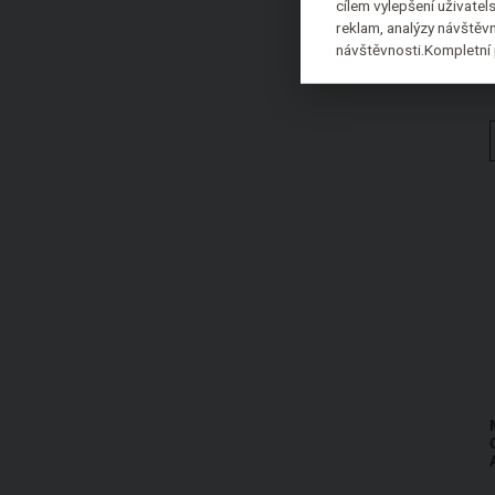
cílem vylepšení uživate
Dr. Bronner's
reklam, analýzy návštěvn
Zero Plastic Inside
návštěvnosti.Kompletní 
Dr.PAWPAW
Dudu-Osun
DULCIA natural
EasyBody
Ecce Vita
Eco Cosmetics
ecodis
Ekia Cosmétiques
Eliah Sahil Organic
Emma Noel
Energy
Ere Perez