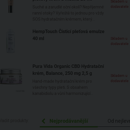
Skladem u
Suché a zarudlé oční okolí? Nepříjemné
dodavatele
ranní otoky? Vyřeště to jednou pro vždy
SOS hydratačním krémem, který
můžete zároveň využít jako masku.
HempTouch Čisticí pleťová emulze
40 ml
Skladem u
dodavatele
Pura Vida Organic CBD Hydratační
krém, Balance, 250 mg
2,5 g
Skladem u
Hand-made hydratační krém pro
dodavatele
všechny typy pleti. S obsahem
kanabidiolu a vůní harmonizující
levandule.
ecedně Z-A
řadit produkty:
Nejprodávanější
Od nejlev