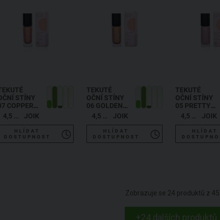
TEKUTÉ
TEKUTÉ
TEKUTÉ
OČNÍ STÍNY
OČNÍ STÍNY
OČNÍ STÍNY
07 COPPER
06 GOLDEN
05 PRETTY
GLAM
GODDESS
IN PINK
4,5 ml
JOIK
4,5 ml
JOIK
4,5 ml
JOIK
HLÍDAT
HLÍDAT
HLÍDAT
DOSTUPNOST
DOSTUPNOST
DOSTUPNO
Zobrazuje se
24
produktů z
45
+24 dalších produktů