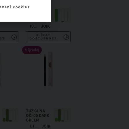
avení cookies
EXFOLIAČNÍ
MÝDLO
OVES A MED
100 g
JOIK
HLÍDAT
ST
DOSTUPNOST
Výprodej
TUŽKA NA
OČI 05 DARK
GREEN
1,19 g
JOIK