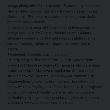
Mango plátky sušené BIO Country Life
jsou dobrým zdrojem
vlákniny, která má pozitivní vliv na trávení a snižuje hladinu
cholesterolu. Přírodní cukry v sušeném mangu vám dodají
pořádnou dávku energie.
Sušené plátky manga v BIO kvalitě jsou
výživnou svačinou
.
Mango pochází z jižní Asie a je bohaté na
antioxidanty,
vitamíny a minerály
. Vychutnejte si sušené plátky manga
samotné anebo je přidejte do jogurtu, ovesných kaší či
cereálií.
Skladování:
Skladujte v suchu a chladu.
Country Life
je česká rodinná firma, která byla založena
v roce 1991. Na své ekologické farmě pěstují obilí, zeleninu a
ovoce v biokvalitě. Mají i svou biopekárnu, ve které pečou
slané a sladké pečivo z mouky od českých i zahraničních
ekozemědělců
. Ve své nabídce mají nejen biopotraviny a
potraviny zdravé výživy, ale i přírodní kosmetiku a ekologickou
drogerii. Společnost Country Life je největším dovozcem,
obchodníkem s bioprodukty a jedním z největších obchodníků
s produkty zdravé výživy v České republice