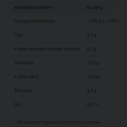
NUTRIČNÍ HODNOTY
Na 100 g
Energetická hodnota:
1 392 kJ / 333 kcal
Tuky:
2,1 g
z toho nasycené mastné kyseliny:
0,5 g
Sacharidy:
72,0 g
z toho cukry:
72,0 g
Bílkoviny:
4,4 g
Sůl:
0,07 g
Dle současné legislativy EU je možné u doplňků