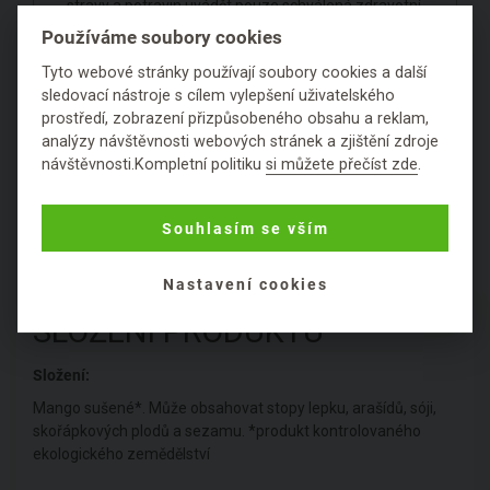
stravy a potravin uvádět pouze schválená zdravotní
tvrzení. Není možné uvádět podrobnější informace,
Používáme soubory cookies
které by mohly vzbudit dojem jiného prospěšného
Tyto webové stránky používají soubory cookies a další
účinku - i přes to, že se právě pro tyto vlastnosti
sledovací nástroje s cílem vylepšení uživatelského
používají historicky.
prostředí, zobrazení přizpůsobeného obsahu a reklam,
analýzy návštěvnosti webových stránek a zjištění zdroje
Hodnocení
návštěvnosti.Kompletní politiku
si můžete přečíst zde
.
Položit dotaz
Souhlasím se vším
Nastavení cookies
SLOŽENÍ PRODUKTU
Složení:
Mango sušené*. Může obsahovat stopy lepku, arašídů, sóji,
skořápkových plodů a sezamu. *produkt kontrolovaného
ekologického zemědělství