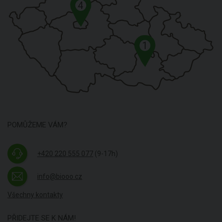
4
1
POMŮŽEME VÁM?
+420 220 555 077
(9-17h)
info@biooo.cz
Všechny kontakty
PŘIDEJTE SE K NÁM!