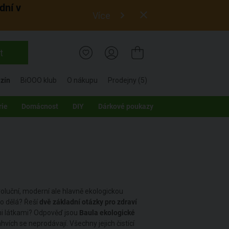
dní v
Více
t
zín
BiOOO klub
O nákupu
Prodejny (5)
rie
Domácnost
DIY
Dárkové poukazy
voluční, moderní ale hlavně ekologickou
to dělá? Řeší
dvě základní otázky pro zdraví
ými látkami? Odpověď jsou
Baula ekologické
hvích se neprodávají. Všechny jejich čistící