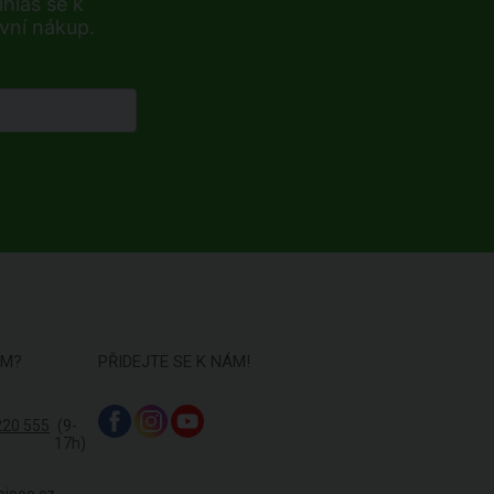
hlaš se k
rvní nákup.
ÁM?
PŘIDEJTE SE K NÁM!
220 555
(9-
17h)