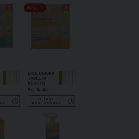
Sleva 1 %
EKOLOGICKÁ
TABLETA
KUCHYŇ
5 g
Baula
HLÍDAT
ST
DOSTUPNOST