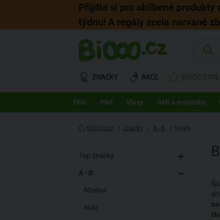
Přijdte si pro oblíbené produkty
týdnu! A regály zcela narvané z
ZNAČKY
AKCE
BIOOO EXKL
Tělo
Pleť
Vlasy
Děti a maminky
BiOOO.cz
/
Značky
/
A - B
/
Baula
Top značky
A - B
Šp
Abakus
al
na
acáo
čis