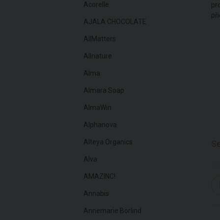
Acorelle
pr
př
AJALA CHOCOLATE
AllMatters
Allnature
Alma
Almara Soap
AlmaWin
Alphanova
Alteya Organics
Se
Alva
AMAZINC!
Annabis
Annemarie Börlind