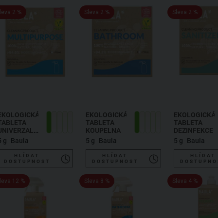
leva 2 %
Sleva 2 %
Sleva 2 %
EKOLOGICKÁ
EKOLOGICKÁ
EKOLOGICKÁ
TABLETA
TABLETA
TABLETA
UNIVERZAL
KOUPELNA
DEZINFEKCE
+ SKLO
5 g
Baula
5 g
Baula
5 g
Baula
HLÍDAT
HLÍDAT
HLÍDAT
DOSTUPNOST
DOSTUPNOST
DOSTUPNO
leva 12 %
Sleva 8 %
Sleva 4 %