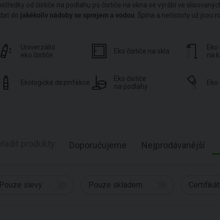
ostředky od čističe na podlahu po čističe na okna se vyrábí ve slisovanýc
idat do
jakékoliv nádoby se sprejem a vodou
. Špína a nečistoty už jsou n
Univerzální
Eko 
Eko čističe na skla
eko čističe
na 
Eko čističe
Ekologické dezinfekce
Eko 
na podlahy
řadit produkty:
Doporučujeme
Nejprodávanější
Pouze slevy
Pouze skladem
Certifiká