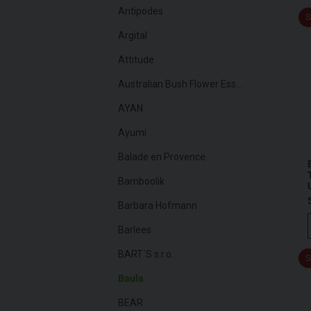
Antipodes
S
Argital
Attitude
Australian Bush Flower Essences
AYAN
Ayumi
Balade en Provence
Bamboolik
Barbara Hofmann
Barlees
BART´S s.r.o.
S
Baula
BEAR