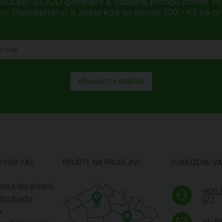
součástí BiOOO generace a odebírej přírodu online. Při
ru (newsletteru) a získej kód se slevou 100,- Kč na p
PŘIHLÁSIT K ODBĚRU
U PRO VÁS
PŘIJĎTE NA PRODEJNU
POMŮŽEME V
ice a eko drogerii
+420 
4
 bio značky
077
y
1