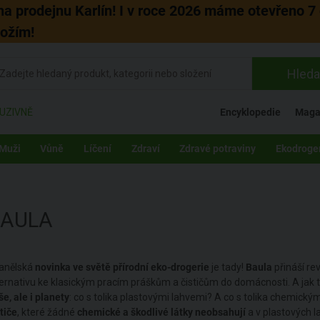
 na prodejnu Karlín! I v roce 2026 máme otevřeno 7 
božím!
Hleda
UZIVNĚ
Encyklopedie
Maga
Muži
Vůně
Líčení
Zdraví
Zdravé potraviny
Ekodroge
BAULA
anělská
novinka ve světě přírodní eko-drogerie
je tady!
Baula
přináší re
ternativu ke klasickým pracím práškům a čističům do domácnosti. A jak 
še, ale i planety
: co s tolika plastovými lahvemi? A co s tolika chemick
tiče
, které žádné
chemické a škodlivé látky neobsahují
a v plastových la