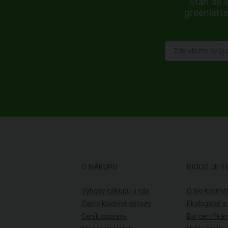
Staň se 
greenlette
O NÁKUPU
BIOOO JE T
Výhody nákupu u nás
O bio kosmet
Často kladené dotazy
Ekologické a
Ceník dopravy
Bio certifikát