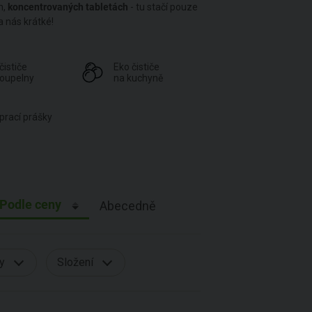
h,
koncentrovaných tabletách
- tu stačí pouze
a nás krátké!
čističe
Eko čističe
koupelny
na kuchyně
prací prášky
Podle ceny
Abecedně
ty
Složení