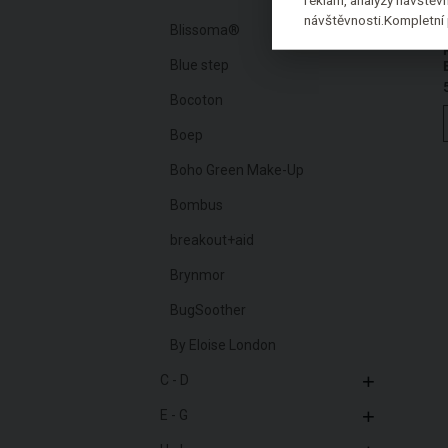
návštěvnosti.Kompletní 
Blissoma®
Blue step
Bocoton
Boep
Boho Green Make-Up
Bombus
breakout+aid
Brynmor
BugSoother
By Eloise London
C - D
E - G