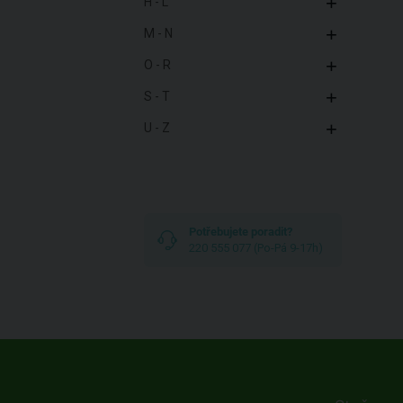
H - L
M - N
O - R
S - T
U - Z
Potřebujete poradit?
220 555 077 (Po-Pá 9-17h)