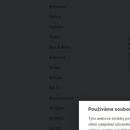
Bebevisa
Belina
Belkorn
Bellini
Ben & Anna
Benecos
Besky
Betula
Bio-D
Biocyclegrow
BIOglide
Používáme soubor
Tyto webové stránky pou
BIOMED
cílem vylepšení uživate
BiOOO
reklam, analýzy návštěvn