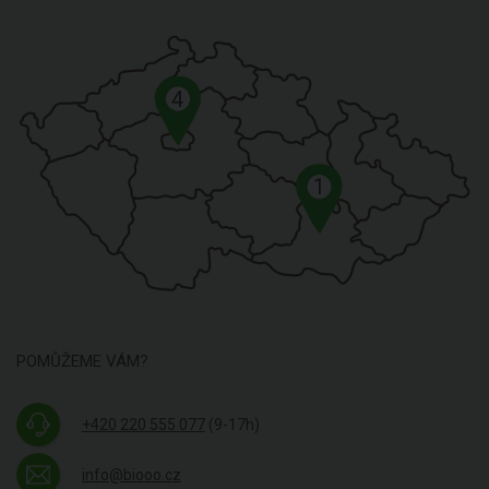
4
1
POMŮŽEME VÁM?
+420 220 555 077
(9-17h)
info@biooo.cz