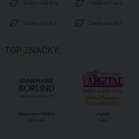
Značky od M do N
Značky od O do R
Značky od S do T
Značky od U do Z
TOP ZNAČKY:
Annemarie Börlind
Argital
Německo
Itálie