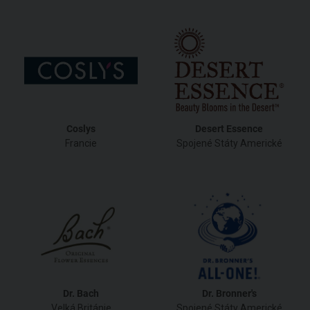
Coslys
Desert Essence
Francie
Spojené Státy Americké
Dr. Bach
Dr. Bronner's
Velká Británie
Spojené Státy Americké