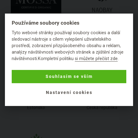
Používáme soubory cookies
MOSSA
Naobay
Tyto webové stránky používají soubory cookies a další
Lotyšsko
Španělsko
sledovací nástroje s cílem vylepšení uživatelského
prostředí, zobrazení přizpůsobeného obsahu a reklam,
analýzy návštěvnosti webových stránek a zjištění zdroje
návštěvnosti.Kompletní politiku
si můžete přečíst zde
.
Souhlasím se vším
Nastavení cookies
Natura Siberica
Nobilis Tilia
Estonsko
Česká republika