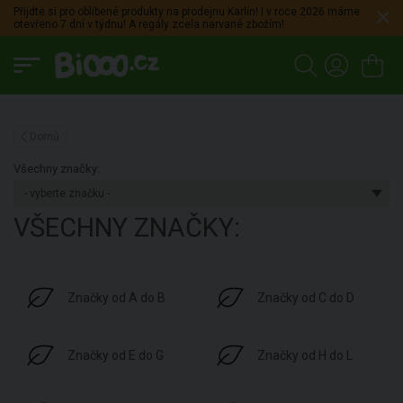
Přijdte si pro oblíbené produkty na prodejnu Karlín! I v roce 2026 máme
otevřeno 7 dní v týdnu! A regály zcela narvané zbožím!
Domů
Všechny značky:
VŠECHNY ZNAČKY:
Značky od A do B
Značky od C do D
Značky od E do G
Značky od H do L