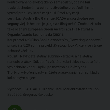
kontrolovaného ekologického zemědělství, dbá na
fair
trade
obchodování a
ochranu životního prostředí
. Tímto
vytváří produkty, které mají duši. Produkty mají
certifikaci
Austria Bio Garantie, ICADA
a jsou
vhodné pro
vegany
. Jejich heslem je
„Objevte čistý svět“
. Značka získala
také ocenění
European Green Award (2021)
a
Natural &
Organic Awards Scandinavia (2021)
.
Koupí produktů Eliah Sahil s označením „Flowering Meadows“
přispíváte 0,20 eur na projekt „Kvetoucí louky“, který se věnuje
ochraně včelstev.
Použití:
Navlhčete štětiny zubního kartáčku a na štětiny
naneste prášek. Důkladně vyčistěte zubní sklovinu, poté ústa
vypláchněte vodou. Aplikujte maximálně 2-3x týdně.
Tip:
Pro vytvoření pasty, můžete prášek smíchat například s
kokosovým olejem.
Výrobce:
ELIAH SAHIL Organic Care, Mariahilfstraße 29 Top
25 , 6900, Bregenz, Rakousko