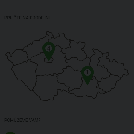
PŘIJĎTE NA PRODEJNU
4
1
POMŮŽEME VÁM?