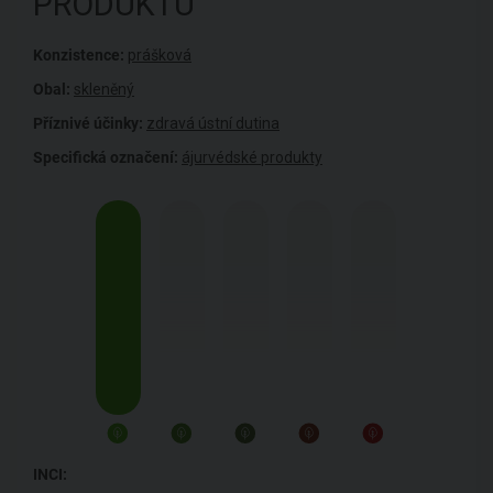
PRODUKTU
Konzistence:
prášková
Obal:
skleněný
Příznivé účinky:
zdravá ústní dutina
Specifická označení:
ájurvédské produkty
INCI: