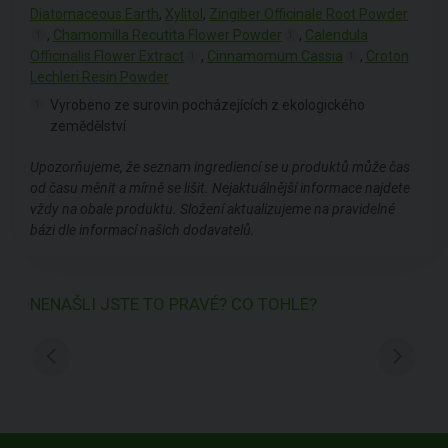
Diatomaceous Earth
,
Xylitol
,
Zingiber Officinale Root Powder
,
Chamomilla Recutita Flower Powder
,
Calendula
1
1
Officinalis Flower Extract
,
Cinnamomum Cassia
,
Croton
1
1
Lechleri Resin Powder
Vyrobeno ze surovin pocházejících z ekologického
1
zemědělství
Upozorňujeme, že seznam ingrediencí se u produktů může čas
od času měnit a mírně se lišit. Nejaktuálnější informace najdete
vždy na obale produktu. Složení aktualizujeme na pravidelné
bázi dle informací našich dodavatelů.
NENAŠLI JSTE TO PRAVÉ? CO TOHLE?