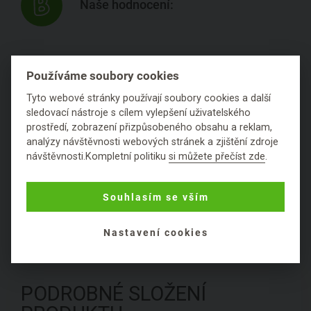
Naše hodnocení:
Zuby byly po jeho použití ještě hladší než po
Používáme soubory cookies
použití zubní pasty.
Tyto webové stránky používají soubory cookies a další
sledovací nástroje s cílem vylepšení uživatelského
prostředí, zobrazení přizpůsobeného obsahu a reklam,
Z blogu
analýzy návštěvnosti webových stránek a zjištění zdroje
2
návštěvnosti.Kompletní politiku
si můžete přečíst zde
.
Hodnocení
Souhlasím se vším
Položit dotaz
Nastavení cookies
PODROBNÉ SLOŽENÍ