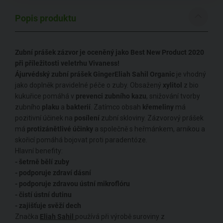
Popis produktu
Zubní prášek zázvor je oceněný jako Best New Product 2020
při příležitosti veletrhu Vivaness!
Ájurvédský zubní prášek GingerEliah Sahil
Organic
je vhodný
jako doplněk pravidelné péče o zuby. Obsažený
xylitol
z bio
kukuřice pomáhá v
prevenci
zubního
kazu
, snižování tvorby
zubního
plaku
a
bakterií
. Zatímco obsah
křemeliny
má
pozitivní účinek na
posílení
zubní skloviny. Zázvorový prášek
má
protizánětlivé
účinky
a společně s heřmánkem, arnikou a
skořicí pomáhá bojovat proti paradentóze.
Hlavní benefity:
- šetrně bělí zuby
- podporuje zdraví dásní
- podporuje zdravou ústní mikroflóru
- čistí ústní dutinu
- zajišťuje svěží dech
Značka
Eliah Sahil
používá při výrobě suroviny z