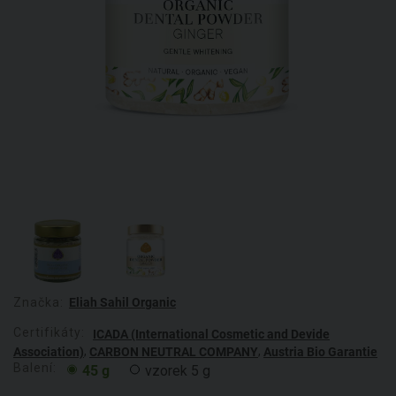
Značka:
Eliah Sahil Organic
Certifikáty:
ICADA (International Cosmetic and Devide
,
,
Association)
CARBON NEUTRAL COMPANY
Austria Bio Garantie
Balení:
45 g
vzorek 5 g