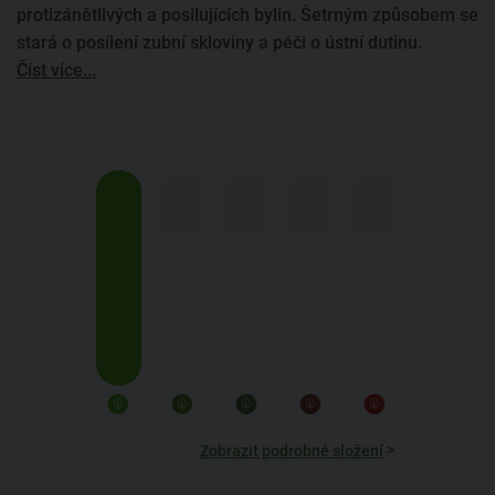
protizánětlivých a posilujících bylin. Šetrným způsobem se
stará o posílení zubní skloviny a péči o ústní dutinu.
Číst více...
>
Zobrazit podrobné složení