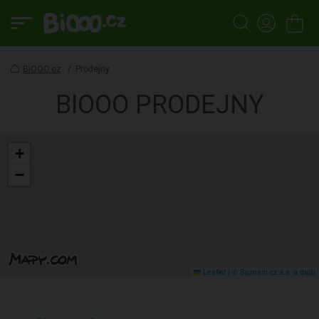
BiOOO.cz
/
Prodejny
BIOOO PRODEJNY
+
−
Leaflet
|
© Seznam.cz a.s. a další