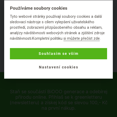
Používáme soubory cookies
Tyto webové stránky používají soubory cookies a další
sledovací nástroje s cílem vylepšení uživatelského
prostředí, zobrazení přizpůsobeného obsahu a reklam,
analýzy návštěvnosti webových stránek a zjištění zdroje
návštěvnosti.Kompletní politiku
si můžete přečíst zde
.
Souhlasím se vším
Nastavení cookies
Staň se součástí BiOOO generace a odebírej
přírodu online. Přihlaš se k greenletteru
(newsletteru) a získej kód se slevou 100,- Kč
na první nákup.