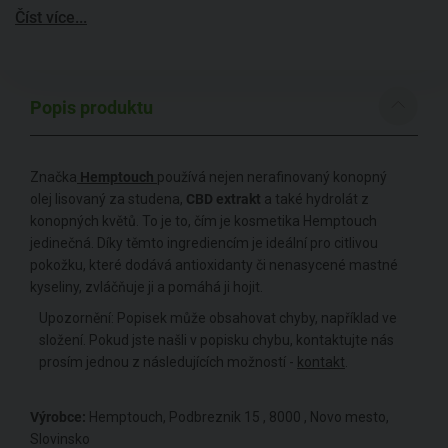
Číst více...
Popis produktu
Značka
Hemptouch
používá nejen nerafinovaný konopný
olej lisovaný za studena,
CBD extrakt
a také hydrolát z
konopných květů. To je to, čím je kosmetika Hemptouch
jedinečná. Díky těmto ingrediencím je ideální pro citlivou
pokožku, které dodává antioxidanty či nenasycené mastné
kyseliny, zvláčňuje ji a pomáhá ji hojit.
Upozornění: Popisek může obsahovat chyby, například ve
složení. Pokud jste našli v popisku chybu, kontaktujte nás
prosím jednou z následujících možností -
kontakt
.
Výrobce:
Hemptouch, Podbreznik 15 , 8000 , Novo mesto,
Slovinsko