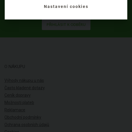
Nastavení cookies
PŘIHLÁSIT K ODBĚRU
O NÁKUPU
Výhody nákupu u nás
Často kladené dotazy
Ceník dopravy
Možnosti plateb
Reklamace
Obchodní podmínky
Ochrana osobních údajů
Cookies