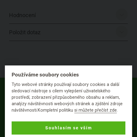
Hodnocení
Položit dotaz
Používáme soubory cookies
Tyto webové stránky používají soubory cookies a další
sledovací nástroje s cílem vylepšení uživatelského
prostředí, zobrazení přizpůsobeného obsahu a reklam,
Staň se součástí BiOOO generace a odebírej
analýzy návštěvnosti webových stránek a zjištění zdroje
přírodu online. Přihlaš se k greenletteru
návštěvnosti.Kompletní politiku
si můžete přečíst zde
.
(newsletteru) a získej kód se slevou 100,- Kč
na první nákup.
Souhlasím se vším