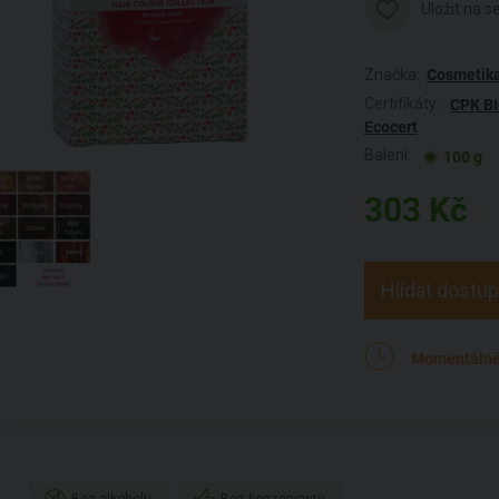
Uložit na 
Značka:
Cosmetik
Certifikáty:
CPK B
Ecocert
Balení:
100 g
303
Kč
Hlídat dostu
Momentálně