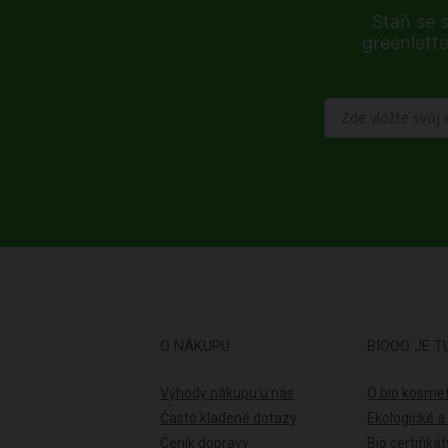
Staň se 
greenlette
O NÁKUPU
BIOOO JE T
Výhody nákupu u nás
O bio kosmet
Často kladené dotazy
Ekologické a
Ceník dopravy
Bio certifikát