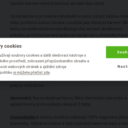
častého barvení mírně tmavnout, ale také lépe chytá.
Vymývání barvy je značně individuální a nelze zaručit žádnou min
dobu, po kterou barva zůstane v podobě jako těsně po barvení. Dík
tomu, že rostlinná barva nepoškozuje vlas ani není škodlivá pro
pokožku, je možné barvení opakovat častěji než u chemických bar
případě, že je výsledná barva neuspokojivá či jinak neodpovídá
y cookies
požadavkům, je možné prakticky ihned nabarvit znovu a barvu ta
Souh
zkorigovat. Rostlinná barva
nikdy nezesvětlí
barvu, a to jak původn
žívají soubory cookies a další sledovací nástroje s
tu dosaženou předchozím barvením. V případě barvení šedin se
lského prostředí, zobrazení přizpůsobeného obsahu a
osti webových stránek a zjištění zdroje
Nast
doporučuje dvoufázové barvení.
politiku
si můžete přečíst zde
.
Použití:
Při přípravě barvy a samotném procesu barvení se řiďte
pokyny na krabičce.
Upozornění:
Barva obsahuje hennu. Mezi chemickým barvením a
aplikací henny proto vyčkejte alespoň 3 týdny.
Cosmetikabio
je českou značkou nabízející 100% veganskou příro
kosmetiku. Vybrat si můžete z řady bylinných barev na vlasy a ne