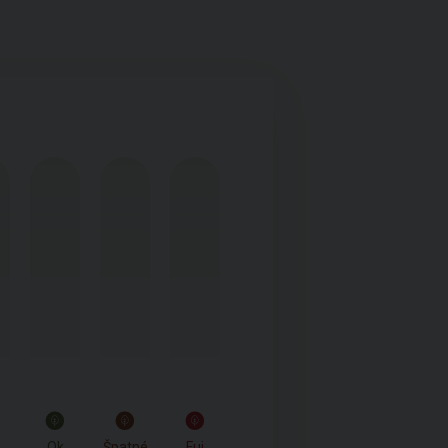
Ok
Špatné
Fuj