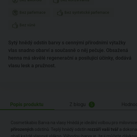
Bez alkoholu
Bez konzervantů
Bez parfemace
Bez syntetické parfemace
Bez vůně
Sytý hnědý odstín barvy s cennými přírodními výtažky
vlas snadno obarví a současně o něj pečuje. Obsažená
henna má skvělé regenerační a posilující účinky, dodává
vlasu lesk a pružnost.
Popis produktu
Z blogu
Hodnoc
5
Cosmetikabio Barva na vlasy Hnědá je ideální volbou pro milovnic
přirozených
odstínů. Teplý hnědý odstín
rozzáří vaši tvář
a dokona
obalí každé vlasové vlákno. Výhodou barvy je, že ji můžete dávkov