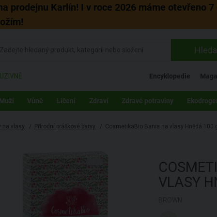
 na prodejnu Karlín! I v roce 2026 máme otevřeno 7 
božím!
Hleda
UZIVNĚ
Encyklopedie
Maga
Muži
Vůně
Líčení
Zdraví
Zdravé potraviny
Ekodroge
 na vlasy
/
Přírodní práškové barvy
/
CosmetikaBio Barva na vlasy Hnědá 100 
COSMET
VLASY H
BROWN