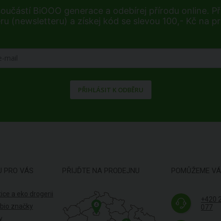
součástí BiOOO generace a odebírej přírodu online. Při
ru (newsletteru) a získej kód se slevou 100,- Kč na p
PŘIHLÁSIT K ODBĚRU
U PRO VÁS
PŘIJĎTE NA PRODEJNU
POMŮŽEME V
ice a eko drogerii
+420 
4
 bio značky
077
y