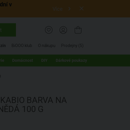
dní v
Více
t
zín
BiOOO klub
O nákupu
Prodejny (5)
rie
Domácnost
DIY
Dárkové poukazy
g
IKABIO
BARVA NA
NĚDÁ
100 G