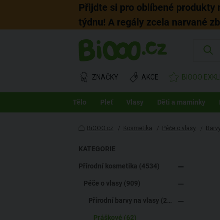
Přijdte si pro oblíbené produkty
týdnu! A regály zcela narvané z
ZNAČKY
AKCE
BIOOO EXKL
Tělo
Pleť
Vlasy
Děti a maminky
BiOOO.cz
/
Kosmetika
/
Péče o vlasy
/
Barvy
KATEGORIE
Přírodní kosmetika (4534)
Péče o vlasy (909)
Přírodní barvy na vlasy (291)
Práškové (62)