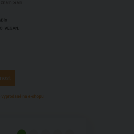
seznam přání
aBio
,
,
IO
VEGAN
pnost
 vyprodané na e-shopu