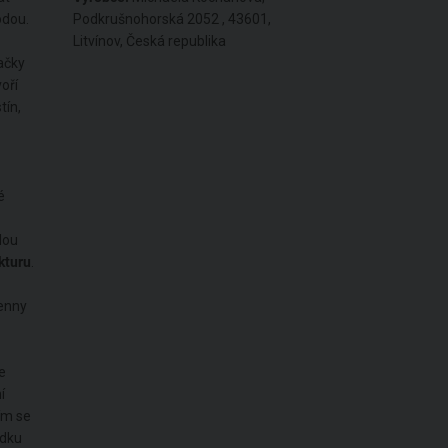
odou.
Podkrušnohorská 2052 , 43601,
Litvínov, Česká republika
ačky
voří
tín,
é
ělou
ukturu
.
henny
e
í
ím se
edku