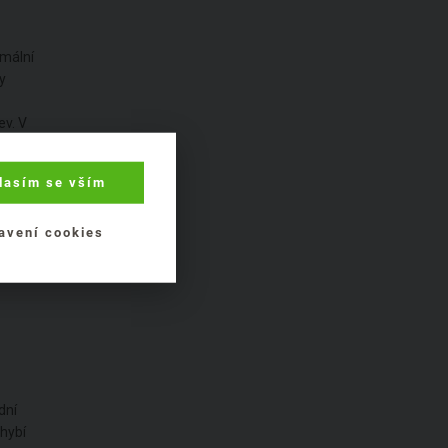
imální
y
ev. V
k
lasím se vším
í, tak
avení cookies
dní
chybí