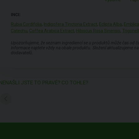
INCI:
Rubia Cordifolia
,
Indigofera Tinctoria Extract
,
Eclipta Alba
,
Emblica 
Catechu
,
Coffea Arabica Extract
,
Hibiscus Rosa Sinensis
,
Trigone
Upozorňujeme, že seznam ingrediencí se u produktů může čas od času
informace najdete vždy na obale produktu. Složení aktualizujeme na 
dodavatelů.
NENAŠLI JSTE TO PRAVÉ? CO TOHLE?