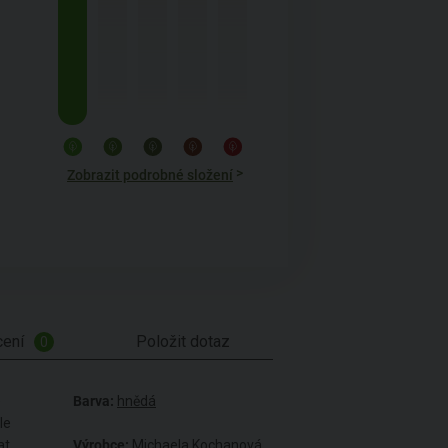
>
Zobrazit podrobné složení
ení
Položit dotaz
0
e
Barva:
hnědá
le
at
Výrobce:
Michaela Kochanová,