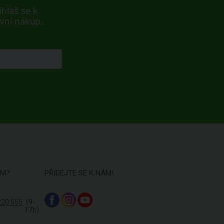
hlaš se k
rvní nákup.
ÁM?
PŘIDEJTE SE K NÁM!
220 555
(9-
17h)