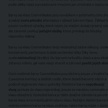
podle délky vlasů a požadované množství jen smícháte s teplou v
Barvy na vlasy Cosmetikabio jsou nováčkem v sortimentu této zn
a nabízí
zcela přírodní
alternativu v oblasti barvení vlasů. Základ t
pouze rostlinné výtažky, které nejen, že vlasům dodají výrazný ods
ale zároveň uvolňují
pečující složky
, které pronikají do hloubky
vlasového vlákna.
Barvy na vlasy Cosmetikabio tedy neobsahují žádné silikony, uměl
konzervanty, parfemace či další syntetické látky. Díky tomu
zcela
minimalizují
škodlivý vliv barvení na kvalitu vlasů a jsou skv
zdravou volbou, jak vaše vlasy obarvit a zároveň
posílit jejich str
Čistě rostlinné barvy Cosmetikabio jsou složeny pouze z kvalitní 
(Lawsonia inermis) a dalších rostlin, které doladí barvený odstín a
podpoří regeneraci vlasu i pokožky. Rostlinné barvy
nepoškozují
vlasy,
protože do vlasu nepronikají, pouze se navážou na keratin v
vlasu obsažený. Výsledná barva je takto značné závislá na původn
barvě vlasů a na individuálním stavu vlasu. Každým dalším barven
vrstva rostlinné barvy na vlasu zvětšuje, takže barva může v důsl