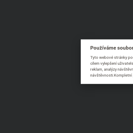
Používáme soubor
Tyto webové stránky pou
cílem vylepšení uživate
reklam, analýzy návštěvn
návštěvnosti.Kompletní 