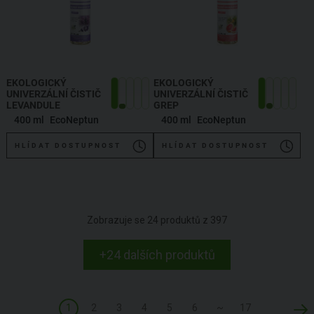
EKOLOGICKÝ
EKOLOGICKÝ
UNIVERZÁLNÍ ČISTIČ
UNIVERZÁLNÍ ČISTIČ
LEVANDULE
GREP
400 ml
EcoNeptun
400 ml
EcoNeptun
HLÍDAT DOSTUPNOST
HLÍDAT DOSTUPNOST
Zobrazuje se
24
produktů z
397
+24 dalších produktů
1
2
3
4
5
6
~
17