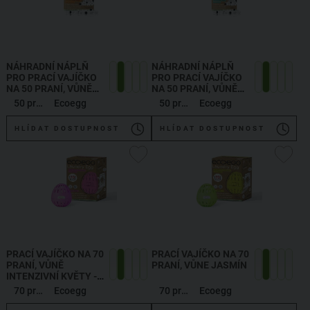
NÁHRADNÍ NÁPLŇ
NÁHRADNÍ NÁPLŇ
PRO PRACÍ VAJÍČKO
PRO PRACÍ VAJÍČKO
NA 50 PRANÍ, VŮNĚ
NA 50 PRANÍ, VŮNĚ
POMERANČOVÉ
TROPICKÝ VÁNEK
50 praní
Ecoegg
50 praní
Ecoegg
KVĚTY
HLÍDAT DOSTUPNOST
HLÍDAT DOSTUPNOST
PRACÍ VAJÍČKO NA 70
PRACÍ VAJÍČKO NA 70
PRANÍ, VŮNĚ
PRANÍ, VŮNE JASMÍN
INTENZIVNÍ KVĚTY -
BRITISH BLOSSOM
70 praní
Ecoegg
70 praní
Ecoegg