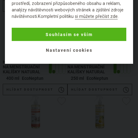
prostředí, zobrazení přizpůsobeného obsahu a reklam,
HLÍDAT DOSTUPNOST
HLÍDAT DOSTUPNOST
analýzy návštěvnosti webových stránek a zjištění zdroje
návštěvnosti.Kompletní politiku
si můžete přečíst zde
.
Souhlasím se vším
Nastavení cookies
HYGIENICKÝ ČISTIČ
HYGIENICKÝ ČISTIČ
NA MENSTRUAČNÍ
NA MENSTRUAČNÍ
KALÍŠKY NATURAL
KALÍŠKY NATURAL
400 ml
EcoNeptun
250 ml
EcoNeptun
HLÍDAT DOSTUPNOST
HLÍDAT DOSTUPNOST