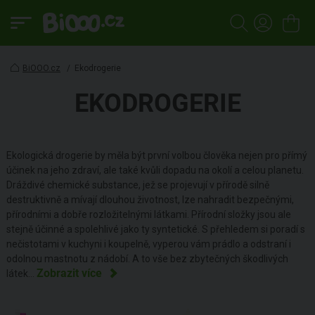
BiOOO.cz
/
Ekodrogerie
EKODROGERIE
Ekologická drogerie by měla být první volbou člověka nejen pro přímý
účinek na jeho zdraví, ale také kvůli dopadu na okolí a celou planetu.
Dráždivé chemické substance, jež se projevují v přírodě silně
destruktivně a mívají dlouhou životnost, lze nahradit bezpečnými,
přírodními a dobře rozložitelnými látkami. Přírodní složky jsou ale
stejně účinné a spolehlivé jako ty syntetické. S přehledem si poradí s
nečistotami v kuchyni i koupelně, vyperou vám prádlo a odstraní i
odolnou mastnotu z nádobí. A to vše bez zbytečných škodlivých
Zobrazit více
látek.
..