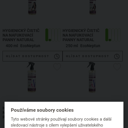
HYGIENICKÝ ČISTIČ
HYGIENICKÝ ČISTIČ
NA NAFUKOVACÍ
NA NAFUKOVACÍ
PANNY NATURAL
PANNY NATURAL
400 ml
EcoNeptun
250 ml
EcoNeptun
HLÍDAT DOSTUPNOST
HLÍDAT DOSTUPNOST
HYGIENICKÝ ČISTIČ
HYGIENICKÝ ČISTIČ
Používáme soubory cookies
NA EROTICKÉ
NA EROTICKÉ
POMŮCKY NATURAL
POMŮCKY NATURAL
Tyto webové stránky používají soubory cookies a další
400 ml
EcoNeptun
250 ml
EcoNeptun
sledovací nástroje s cílem vylepšení uživatelského