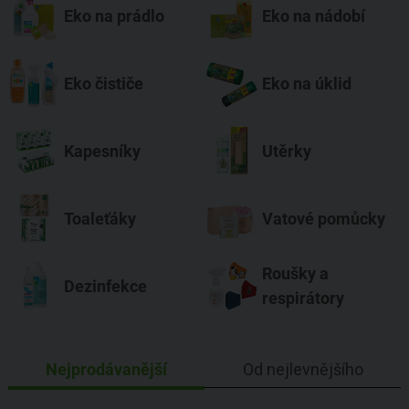
Eko na prádlo
Eko na nádobí
Eko čističe
Eko na úklid
Kapesníky
Utěrky
Toaleťáky
Vatové pomůcky
Roušky a
Dezinfekce
respirátory
Nejprodávanější
Od nejlevnějšího