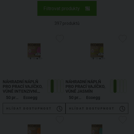
Filtrovat produkty
397
produktů
NÁHRADNÍ NÁPLŇ
NÁHRADNÍ NÁPLŇ
PRO PRACÍ VAJÍČKO,
PRO PRACÍ VAJÍČKO,
VŮNĚ INTENZIVNÍ
VŮNĚ JASMÍN
KVĚTY - BRITISH
50 praní
Ecoegg
50 praní
Ecoegg
BLOSSOM
HLÍDAT DOSTUPNOST
HLÍDAT DOSTUPNOST