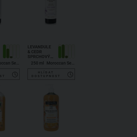
LEVANDULE
& CEDR
SPRCHOVÝ
GEL S
Moroccan Sense
250 ml
Moroccan Sense
ARGANOVÝM
OLEJEM
HLÍDAT
ST
DOSTUPNOST