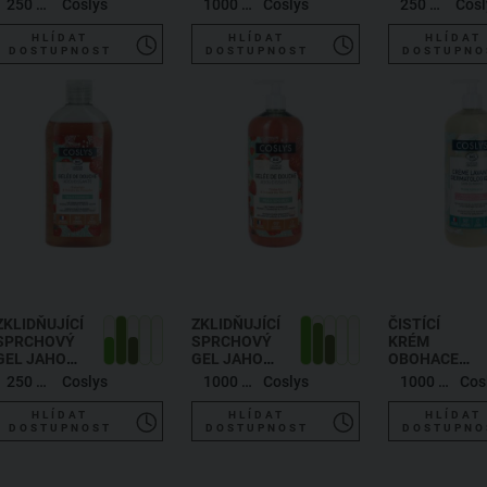
250 ml
Coslys
1000 ml
Coslys
250 ml
Cosl
KAŠTAN
KAŠTAN
HLÍDAT
HLÍDAT
HLÍDAT
DOSTUPNOST
DOSTUPNOST
DOSTUPNO
ZKLIDŇUJÍCÍ
ZKLIDŇUJÍCÍ
ČISTÍCÍ
SPRCHOVÝ
SPRCHOVÝ
KRÉM
GEL JAHODA
GEL JAHODA
OBOHACENÝ
A RAJČE
A RAJČE
O LIPIDY
250 ml
Coslys
1000 ml
Coslys
1000 ml
Cos
HLÍDAT
HLÍDAT
HLÍDAT
DOSTUPNOST
DOSTUPNOST
DOSTUPNO