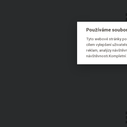
Tierra Verde
Uoga Uoga
Urtekram
Používáme soubor
Weleda
Tyto webové stránky pou
WellMax
cílem vylepšení uživate
reklam, analýzy návštěvn
Zahir Cosmetics
návštěvnosti.Kompletní 