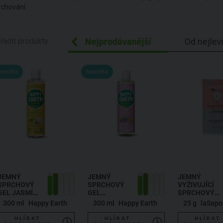
rchování.
ecedně Z-A
řadit produkty:
Nejprodávanější
Od nejlev
ovinka
Novinka
JEMNÝ
JEMNÝ
JEMNÝ
SPRCHOVÝ
SPRCHOVÝ
VYŽIVUJÍCÍ
GEL JASMÍN
GEL
SPRCHOVÝ
& KAFR
LEVANDULE
GEL V
300 ml
Happy Earth
300 ml
Happy Earth
25 g
laSapo
& YLANG
PRÁŠKU -
MĚSÍČEK A
HLÍDAT
HLÍDAT
HLÍDAT