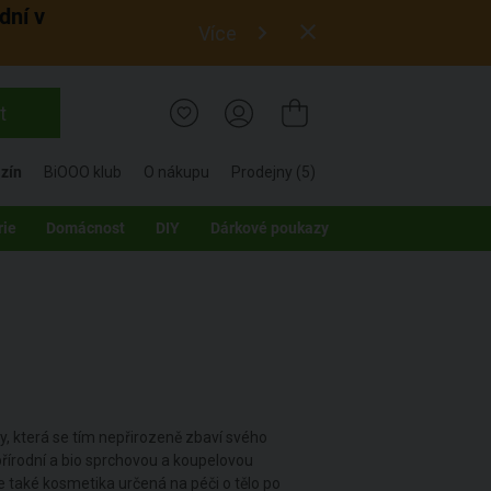
dní v
Více
t
zín
BiOOO klub
O nákupu
Prodejny (5)
rie
Domácnost
DIY
Dárkové poukazy
ky, která se tím nepřirozeně zbaví svého
řírodní a bio sprchovou a koupelovou
e také kosmetika určená na péči o tělo po