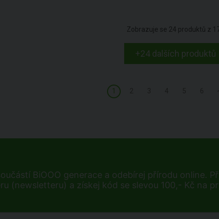
Zobrazuje se
24
produktů z
1
+24 dalších produktů
1
2
3
4
5
6
součástí BiOOO generace a odebírej přírodu online. Při
ru (newsletteru) a získej kód se slevou 100,- Kč na p