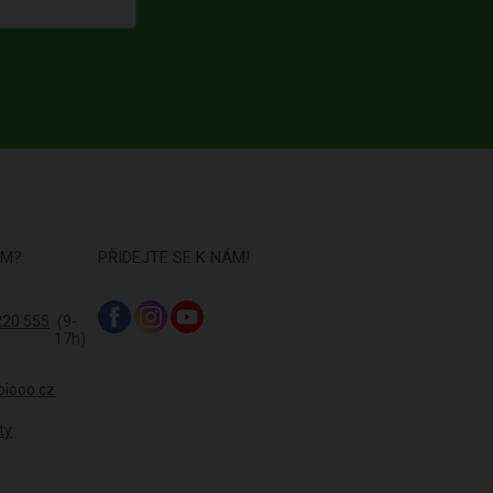
ÁM?
PŘIDEJTE SE K NÁM!
220 555
(9-
17h)
biooo.cz
ty