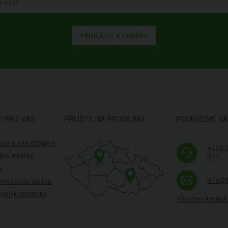
PŘIHLÁSIT K ODBĚRU
U PRO VÁS
PŘIJĎTE NA PRODEJNU
POMŮŽEME V
ice a eko drogerii
+420 
4
 bio značky
077
y
1
info@
smetickou složku
odní kosmetiky
Všechny kontak