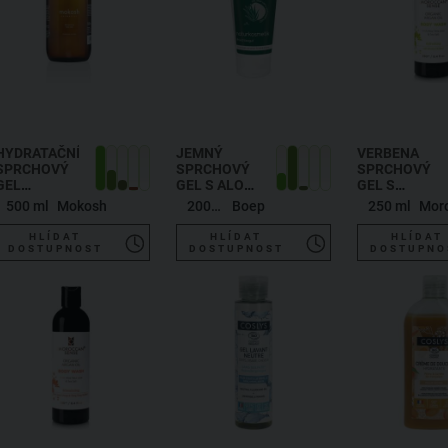
HYDRATAČNÍ
JEMNÝ
VERBENA
SPRCHOVÝ
SPRCHOVÝ
SPRCHOVÝ
GEL
GEL S ALOE
GEL S
SANTALOVÉ
VERA A
ARGANOVÝM
500 ml
Mokosh
200ml
Boep
250 ml
DŘEVO A
MOŘSKOU
OLEJEM
AMBRA
SOLÍ
HLÍDAT
HLÍDAT
HLÍDAT
DOSTUPNOST
DOSTUPNOST
DOSTUPNO