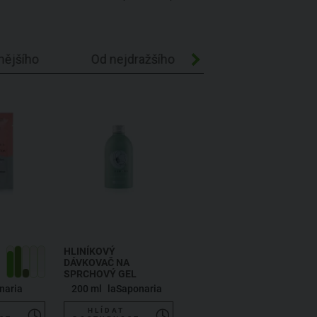
nějšího
Od nejdražšího
Abecedně A-Z
HLINÍKOVÝ
DÁVKOVAČ NA
SPRCHOVÝ GEL
naria
200 ml
laSaponaria
HLÍDAT