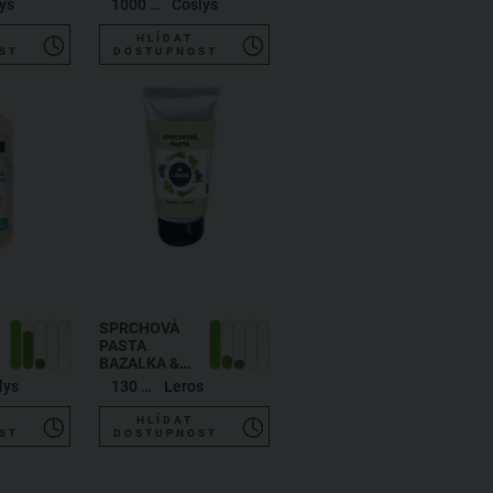
ys
1000 ml
Coslys
HLÍDAT
ST
DOSTUPNOST
SPRCHOVÁ
PASTA
BAZALKA &
VERBENA
lys
130 ml
Leros
HLÍDAT
ST
DOSTUPNOST