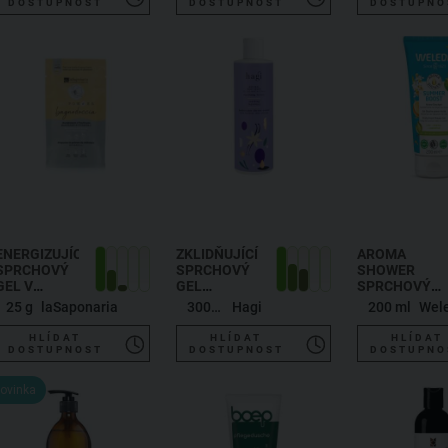
RŮŽE
DOSTUPNOST
DOSTUPNOST
DOSTUPNO
ŠÍPKOVÁ
ENERGIZUJÍCÍ
ZKLIDŇUJÍCÍ
AROMA
SPRCHOVÝ
SPRCHOVÝ
SHOWER
GEL V
GEL
SPRCHOVÝ
PRÁŠKU -
ŠVESTKA
GEL
25 g
laSaponaria
300 ml
Hagi
200 ml
Wel
MANDARINKA
SUMMER
A VITAMIN C
BOOST
HLÍDAT
HLÍDAT
HLÍDAT
DOSTUPNOST
DOSTUPNOST
DOSTUPNO
ovinka