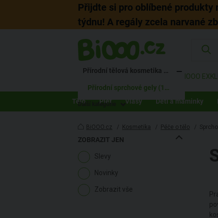
Přijdte si pro oblíbené produkty
týdnu! A regály zcela narvané z
KATEGORIE
Přírodní kosmetika (4534)
Přírodní tělová kosmetika (1187)
ZNAČKY
AKCE
BIOOO EXKL
Přírodní sprchové gely (172)
Tělo
Pleť
Vlasy
Děti a maminky
Další kategorie
BiOOO.cz
/
Kosmetika
/
Péče o tělo
/
Sprcho
ZOBRAZIT JEN
Slevy
Novinky
Zobrazit vše
Pr
po
ko