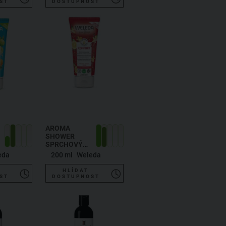
ST
DOSTUPNOST
AROMA
SHOWER
SPRCHOVÝ
KRÉM
eda
200 ml
Weleda
COMFORT
HLÍDAT
ST
DOSTUPNOST