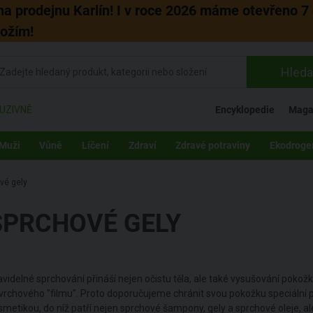
 na prodejnu Karlín! I v roce 2026 máme otevřeno 7 
božím!
Hleda
UZIVNĚ
Encyklopedie
Maga
Muži
Vůně
Líčení
Zdraví
Zdravé potraviny
Ekodroge
vé gely
SPRCHOVÉ GELY
avidelné sprchování přináší nejen očistu těla, ale také vysušování pokož
vrchového "filmu". Proto doporučujeme chránit svou pokožku speciální p
smetikou, do níž patří nejen sprchové šampony, gely a sprchové oleje, al