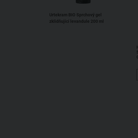
Masmi
Urtekram BIO Sprchový gel
Mokosh
zklidňující levandule
200 ml
Moroccan Sense
Natura Siberica
Naturado
NATURIGIN
NeBiolina
Nobilis Tilia
PURE BEGINNINGS
Saloos
SANTE
Semante
Siddhalepa