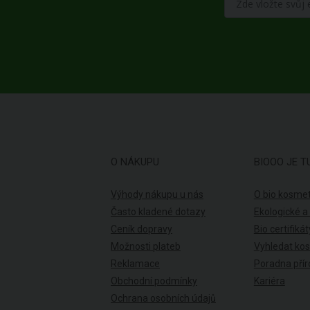
O NÁKUPU
BIOOO JE T
Výhody nákupu u nás
O bio kosmet
Často kladené dotazy
Ekologické a
Ceník dopravy
Bio certifikát
Možnosti plateb
Vyhledat ko
Reklamace
Poradna přír
Obchodní podmínky
Kariéra
Ochrana osobních údajů