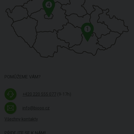
4
1
POMŮŽEME VÁM?
+420 220 555 077
(9-17h)
info@biooo.cz
Všechny kontakty
PŘIDEJTE SE K NÁM!