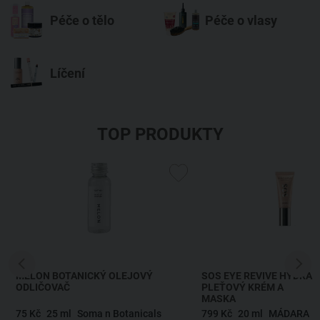
Péče o tělo
Péče o vlasy
Líčení
TOP PRODUKTY
MELON BOTANICKÝ OLEJOVÝ
SOS EYE REVIVE HYDRA
ODLIČOVAČ
PLEŤOVÝ KRÉM A
MASKA
75 Kč
25 ml
Soma n Botanicals
799 Kč
20 ml
MÁDARA