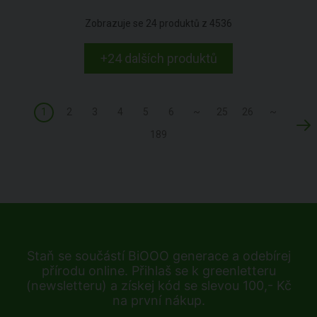
Zobrazuje se
24
produktů z
4536
+24 dalších produktů
1
2
3
4
5
6
~
25
26
~
189
Staň se součástí BiOOO generace a odebírej
přírodu online. Přihlaš se k greenletteru
(newsletteru) a získej kód se slevou 100,- Kč
na první nákup.