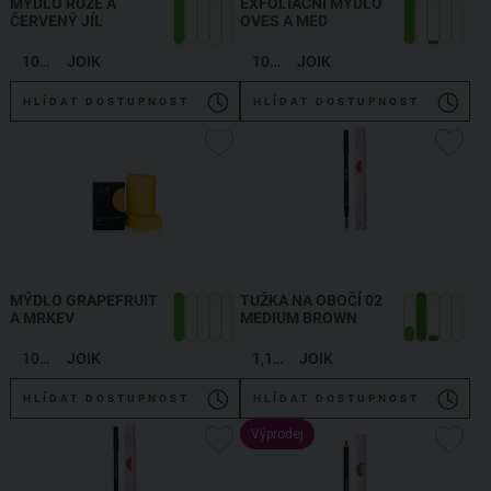
MÝDLO RŮŽE A
EXFOLIAČNÍ MÝDLO
ČERVENÝ JÍL
OVES A MED
100 g
JOIK
100 g
JOIK
HLÍDAT DOSTUPNOST
HLÍDAT DOSTUPNOST
MÝDLO GRAPEFRUIT
TUŽKA NA OBOČÍ 02
A MRKEV
MEDIUM BROWN
100 g
JOIK
1,19 g
JOIK
HLÍDAT DOSTUPNOST
HLÍDAT DOSTUPNOST
Výprodej