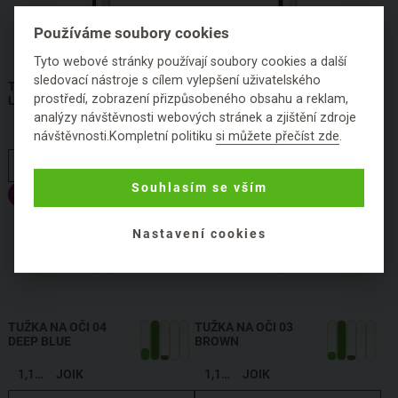
Používáme soubory cookies
Tyto webové stránky používají soubory cookies a další
sledovací nástroje s cílem vylepšení uživatelského
TUŽKA NA OBOČÍ 01
TUŽKA NA OČI 05
prostředí, zobrazení přizpůsobeného obsahu a reklam,
LIGHT BROWN
DARK GREEN
analýzy návštěvnosti webových stránek a zjištění zdroje
1,19 g
JOIK
1,19 g
JOIK
návštěvnosti.Kompletní politiku
si můžete přečíst zde
.
HLÍDAT DOSTUPNOST
HLÍDAT DOSTUPNOST
Souhlasím se vším
Výprodej
Nastavení cookies
TUŽKA NA OČI 04
TUŽKA NA OČI 03
DEEP BLUE
BROWN
1,19 g
JOIK
1,19 g
JOIK