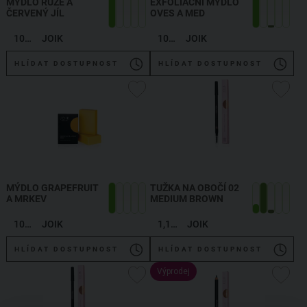
MÝDLO RŮŽE A
EXFOLIAČNÍ MÝDLO
ČERVENÝ JÍL
OVES A MED
100 g
JOIK
100 g
JOIK
HLÍDAT DOSTUPNOST
HLÍDAT DOSTUPNOST
MÝDLO GRAPEFRUIT
TUŽKA NA OBOČÍ 02
A MRKEV
MEDIUM BROWN
100 g
JOIK
1,19 g
JOIK
HLÍDAT DOSTUPNOST
HLÍDAT DOSTUPNOST
Výprodej