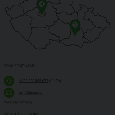
4
1
POMŮŽEME VÁM?
+420 220 555 077
(9-17h)
info@biooo.cz
Všechny kontakty
PŘIDEJTE SE K NÁM!