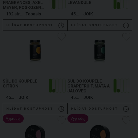
FRAGRANCES, AXEL
LEVANDULE
MEYER, POŠKOZENO
,
AXEL MEYER:
192 stran
Taoasis
450 g
JOIK
LEXIKON DER DÜFTE
HLÍDAT DOSTUPNOST
HLÍDAT DOSTUPNOST
SŮL DO KOUPELE
SŮL DO KOUPELE
CITRON
GRAPEFRUIT, MÁTA A
JALOVEC
450 g
JOIK
450 g
JOIK
HLÍDAT DOSTUPNOST
HLÍDAT DOSTUPNOST
Výprodej
Výprodej