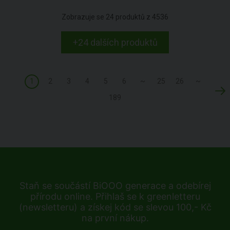
Zobrazuje se
24
produktů z
4536
+24 dalších produktů
1
2
3
4
5
6
~
25
26
~
189
Staň se součástí BiOOO generace a odebírej
přírodu online. Přihlaš se k greenletteru
(newsletteru) a získej kód se slevou 100,- Kč
na první nákup.