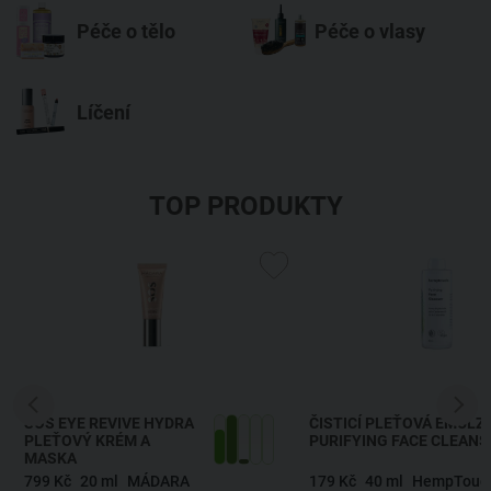
Péče o tělo
Péče o vlasy
Líčení
TOP PRODUKTY
SOS EYE REVIVE HYDRA
ČISTICÍ PLEŤOVÁ EMULZ
PLEŤOVÝ KRÉM A
PURIFYING FACE CLEANS
MASKA
799 Kč
20 ml
MÁDARA
179 Kč
40 ml
HempTouc