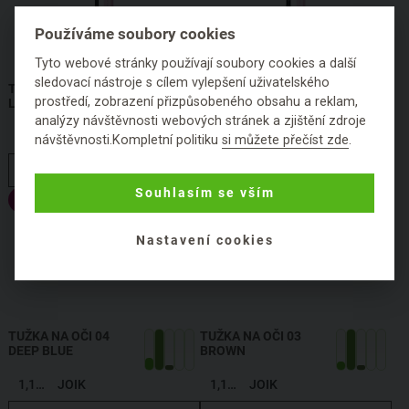
Používáme soubory cookies
Tyto webové stránky používají soubory cookies a další
sledovací nástroje s cílem vylepšení uživatelského
TUŽKA NA OBOČÍ 01
TUŽKA NA OČI 05
prostředí, zobrazení přizpůsobeného obsahu a reklam,
LIGHT BROWN
DARK GREEN
analýzy návštěvnosti webových stránek a zjištění zdroje
1,19 g
JOIK
1,19 g
JOIK
návštěvnosti.Kompletní politiku
si můžete přečíst zde
.
HLÍDAT DOSTUPNOST
HLÍDAT DOSTUPNOST
Souhlasím se vším
Výprodej
Nastavení cookies
TUŽKA NA OČI 04
TUŽKA NA OČI 03
DEEP BLUE
BROWN
1,19 g
JOIK
1,19 g
JOIK