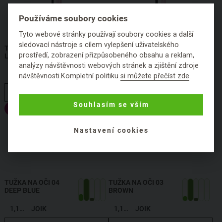
Používáme soubory cookies
Tyto webové stránky používají soubory cookies a další
sledovací nástroje s cílem vylepšení uživatelského
TUŽKA NA OBOČÍ 01
TUŽKA NA OČI 05
prostředí, zobrazení přizpůsobeného obsahu a reklam,
LIGHT BROWN
DARK GREEN
analýzy návštěvnosti webových stránek a zjištění zdroje
1,19 g
JOIK
1,19 g
JOIK
návštěvnosti.Kompletní politiku
si můžete přečíst zde
.
HLÍDAT DOSTUPNOST
HLÍDAT DOSTUPNOST
Souhlasím se vším
Výprodej
Nastavení cookies
TUŽKA NA OČI 04
TUŽKA NA OČI 03
DEEP BLUE
BROWN
1,19 g
JOIK
1,19 g
JOIK