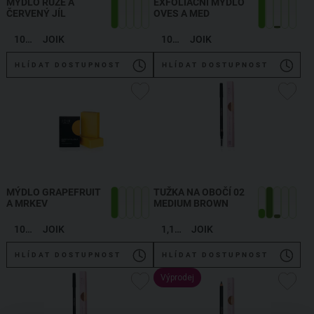
MÝDLO RŮŽE A
EXFOLIAČNÍ MÝDLO
ČERVENÝ JÍL
OVES A MED
100 g
JOIK
100 g
JOIK
HLÍDAT DOSTUPNOST
HLÍDAT DOSTUPNOST
MÝDLO GRAPEFRUIT
TUŽKA NA OBOČÍ 02
A MRKEV
MEDIUM BROWN
100 g
JOIK
1,19 g
JOIK
HLÍDAT DOSTUPNOST
HLÍDAT DOSTUPNOST
Výprodej