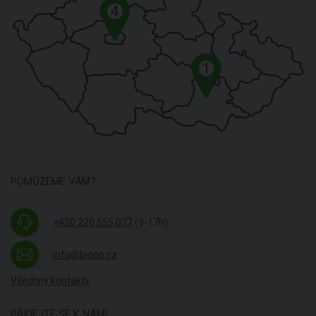
4
1
POMŮŽEME VÁM?
+420 220 555 077
(9-17h)
info@biooo.cz
Všechny kontakty
PŘIDEJTE SE K NÁM!