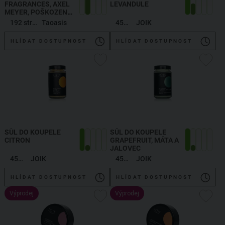
FRAGRANCES, AXEL
LEVANDULE
MEYER, POŠKOZENO
,
AXEL MEYER:
192 stran
Taoasis
450 g
JOIK
LEXIKON DER DÜFTE
HLÍDAT DOSTUPNOST
HLÍDAT DOSTUPNOST
SŮL DO KOUPELE
SŮL DO KOUPELE
CITRON
GRAPEFRUIT, MÁTA A
JALOVEC
450 g
JOIK
450 g
JOIK
HLÍDAT DOSTUPNOST
HLÍDAT DOSTUPNOST
Výprodej
Výprodej