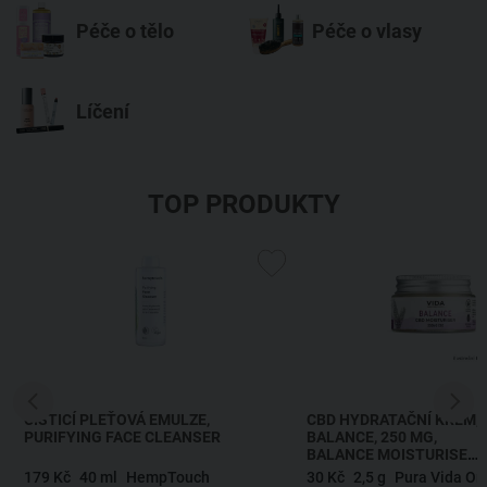
Péče o tělo
Péče o vlasy
Líčení
TOP PRODUKTY
ČISTICÍ PLEŤOVÁ EMULZE
,
CBD HYDRATAČNÍ KRÉM,
PURIFYING FACE CLEANSER
BALANCE, 250 MG
,
BALANCE MOISTURISER
LAVENDER
179 Kč
40 ml
HempTouch
30 Kč
2,5 g
Pura Vida Or