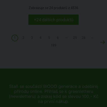
Zobrazuje se
24
produktů z
4536
+24 dalších produktů
1
2
3
4
5
6
~
25
26
~
189
Staň se součástí BiOOO generace a odebírej
přírodu online. Přihlaš se k greenletteru
(newsletteru) a získej kód se slevou 100,- Kč
na první nákup.