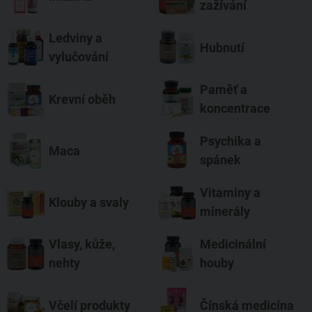
zažívání
Ledviny a
Hubnutí
vylučování
Paměť a
Krevní oběh
koncentrace
Psychika a
Maca
spánek
Vitaminy a
Klouby a svaly
minerály
Vlasy, kůže,
Medicinální
nehty
houby
Včelí produkty
Čínská medicína