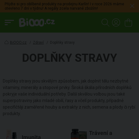
Přijdte si pro oblíbené produkty na prodejnu Karlín! I v roce 2026 máme
otevřeno 7 dní v týdnu! A regály zcela narvané zbožím!
BiOOO.cz
/
Zdraví
/
Doplňky stravy
DOPLŇKY STRAVY
Doplňky stravy jsou skvělým způsobem, jak doplnit tělu nezbytné
vitaminy, minerály a stopové prvky. Široká škála přírodních doplňků
pokryje vaše individuální potřeby. Další skvělou volbou jsou také
superpotraviny jako mladé obilí, řasy a včelí produkty, případně
specifičtěji zaměřené houby a extrakty z nich, semena a plody či rybí
produkty.
Trávení a
Imunita