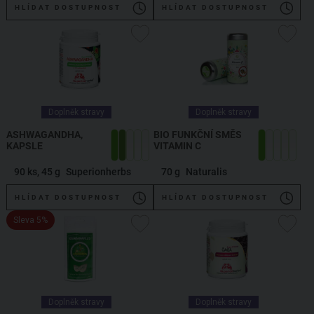
HLÍDAT DOSTUPNOST
HLÍDAT DOSTUPNOST
Doplněk stravy
Doplněk stravy
ASHWAGANDHA,
BIO FUNKČNÍ SMĚS
KAPSLE
VITAMIN C
90 ks, 45 g
Superionherbs
70 g
Naturalis
HLÍDAT DOSTUPNOST
HLÍDAT DOSTUPNOST
Sleva 5%
Doplněk stravy
Doplněk stravy