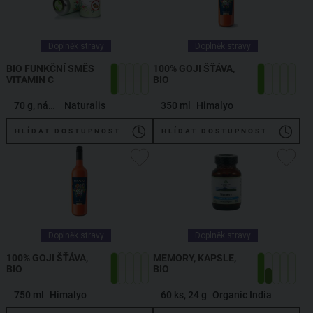
Doplněk stravy
Doplněk stravy
BIO FUNKČNÍ SMĚS
100% GOJI ŠŤÁVA,
VITAMIN C
BIO
70 g, náplň
Naturalis
350 ml
Himalyo
HLÍDAT DOSTUPNOST
HLÍDAT DOSTUPNOST
Doplněk stravy
Doplněk stravy
100% GOJI ŠŤÁVA,
MEMORY, KAPSLE,
BIO
BIO
750 ml
Himalyo
60 ks, 24 g
Organic India