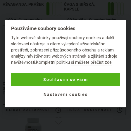
AŠVAGANDA, PRÁŠEK
ČAGA SIBIŘSKÁ,
KAPSLE
100 g
Guaranaplus
90 ks, 45 g
Superionherbs
Používáme soubory cookies
HLÍDAT DOSTUPNOST
HLÍDAT DOSTUPNOST
Tyto webové stránky používají soubory cookies a další
Sleva 11%
sledovací nástroje s cílem vylepšení uživatelského
prostředí, zobrazení přizpůsobeného obsahu a reklam,
analýzy návštěvnosti webových stránek a zjištění zdroje
návštěvnosti.Kompletní politiku
si můžete přečíst zde
.
Doplněk stravy
Doplněk stravy
Souhlasím se vším
CHLORELLA PLUS
CHLORELLA EXTRA
SPIRULINA BIO,
BIO, TABLETY
TABLETY
Nastavení cookies
400 ks, 100 g
Nástroje Zdraví
1200 ks, 300 g
Nástroje Zdraví
HLÍDAT DOSTUPNOST
HLÍDAT DOSTUPNOST