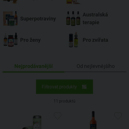
Australská
Superpotraviny
terapie
Pro ženy
Pro zvířata
Nejprodávanější
Od nejlevnějšího
Filtrovat produkty
11
produktů