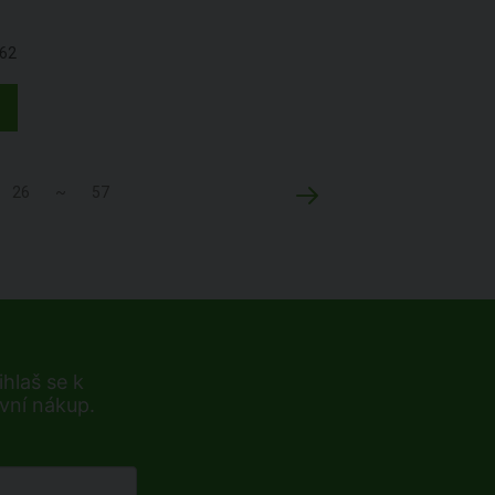
62
26
~
57
hlaš se k
rvní nákup.