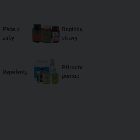
Péče o
Doplňky
zuby
stravy
Přírodní
Repelenty
pomoc