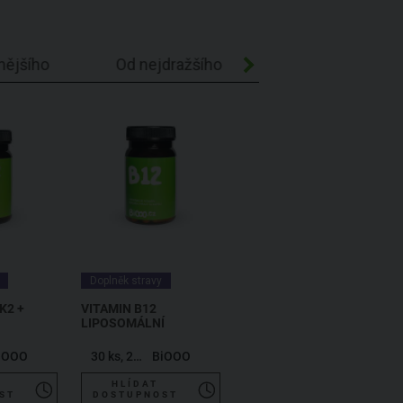
nějšího
Od nejdražšího
Abecedně A-Z
Doplněk stravy
K2 +
VITAMIN B12
LIPOSOMÁLNÍ
iOOO
30 ks, 20,4 g
BiOOO
HLÍDAT
ST
DOSTUPNOST