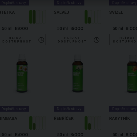
Doplněk stravy
Doplněk stravy
Doplněk stravy
ŠTĚTKA
ŠALVĚJ
SVÍZEL
50 ml
BiOOO
50 ml
BiOOO
50 ml
BiOO
HLÍDAT
HLÍDAT
HLÍDAT
DOSTUPNOST
DOSTUPNOST
DOSTUPNO
Doplněk stravy
Doplněk stravy
Doplněk stravy
ŘIMBABA
ŘEBŘÍČEK
RAKYTNÍK
50 ml
BiOOO
50 ml
BiOOO
50 ml
BiOO