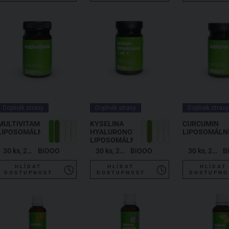
Doplněk stravy
Doplněk stravy
Doplněk stravy
MULTIVITAMIN
KYSELINA
CURCUMIN
LIPOSOMÁLNÍ
HYALURONOVÁ
LIPOSOMÁLN
LIPOSOMÁLNÍ
30 ks, 20,4 g
BiOOO
30 ks, 20,4 g
BiOOO
30 ks, 20,4 g
B
HLÍDAT
HLÍDAT
HLÍDAT
DOSTUPNOST
DOSTUPNOST
DOSTUPNO