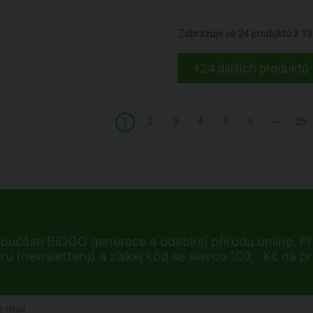
Zobrazuje se
24
produktů z
13
+24 dalších produktů
1
2
3
4
5
6
~
25
součástí BiOOO generace a odebírej přírodu online. Při
ru (newsletteru) a získej kód se slevou 100,- Kč na p