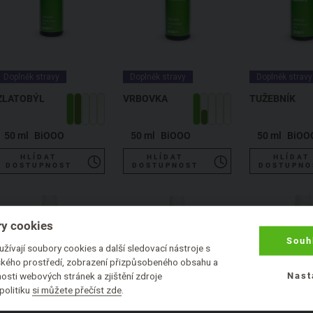
Doplněk stravy
Doplněk stravy
Doplněk stravy
ZLATOBÝL
VRBOVKA
TUŽEBNÍK
50 ml
BiOOO
50 ml
BiOOO
50 ml
BiOO
HLÍDAT
HLÍDAT
HLÍDAT
DOSTUPNOST
DOSTUPNOST
DOSTUPNO
y cookies
Souh
žívají soubory cookies a další sledovací nástroje s
lského prostředí, zobrazení přizpůsobeného obsahu a
osti webových stránek a zjištění zdroje
Nast
politiku
si můžete přečíst zde
.