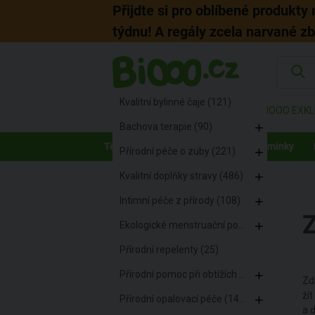
Přijdte si pro oblíbené produkty
týdnu! A regály zcela narvané z
KATEGORIE
Pro zdraví (1363)
Kvalitní bylinné čaje (121)
ZNAČKY
AKCE
BIOOO EXKL
Bachova terapie (90)
Tělo
Pleť
Vlasy
Děti a maminky
Přírodní péče o zuby (221)
Kvalitní doplňky stravy (486)
BiOOO.cz
/
Zdraví
Intimní péče z přírody (108)
Ekologické menstruační pomůcky (127)
Přírodní repelenty (25)
Přírodní pomoc při obtížích (57)
Zd
ží
Přírodní opalovací péče (140)
a d