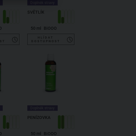
Doplněk stravy
SVĚTLÍK
O
50 ml
BiOOO
HLÍDAT
ST
DOSTUPNOST
Doplněk stravy
PENÍZOVKA
O
50 ml
BiOOO