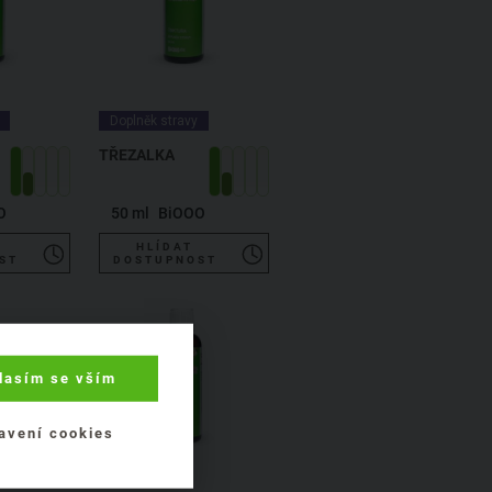
Doplněk stravy
TŘEZALKA
O
50 ml
BiOOO
HLÍDAT
ST
DOSTUPNOST
lasím se vším
avení cookies