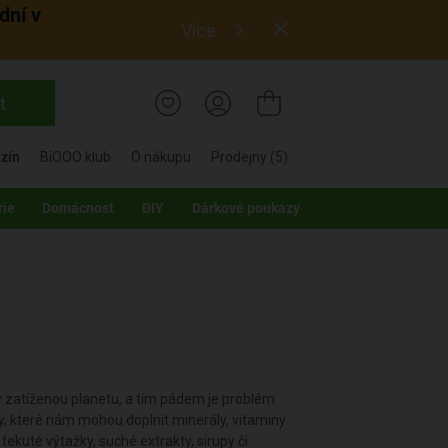
dní v
Více
t
zín
BiOOO klub
O nákupu
Prodejny (5)
rie
Domácnost
DIY
Dárkové poukazy
ky zatíženou planetu, a tím pádem je problém
y, které nám mohou doplnit minerály, vitaminy
, tekuté výtažky, suché extrakty, sirupy či