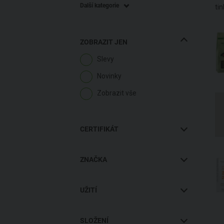
Další kategorie
tin
ZOBRAZIT JEN
Slevy
Novinky
Zobrazit vše
CERTIFIKÁT
ZNAČKA
1% FOR THE PLANET
MEMBER
UŽITÍ
AGRICULTURE BIOLOGIQUE
Vnitřní
Abakus
SLOŽENÍ
Asthma allergy nordic