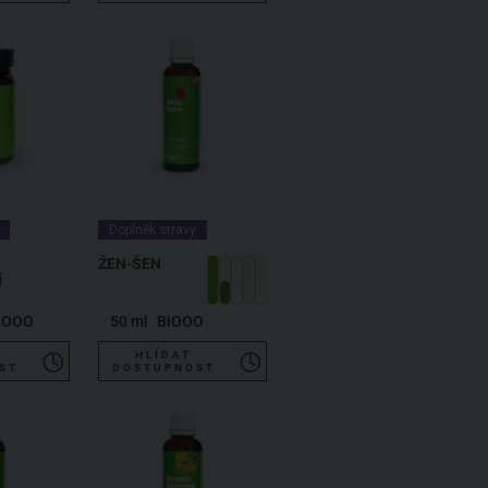
Doplněk stravy
ŽEN-ŠEN
Í
iOOO
50 ml
BiOOO
HLÍDAT
ST
DOSTUPNOST