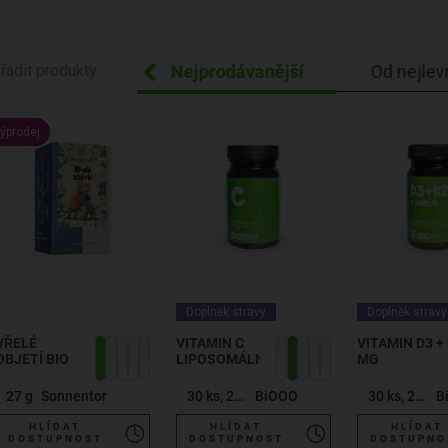
ecedně Z-A
řadit produkty:
Nejprodávanější
Od nejlev
ýprodej
Doplněk stravy
Doplněk stravy
VŘELÉ
VITAMIN C
VITAMIN D3 + 
OBJETÍ BIO
LIPOSOMÁLNÍ
MG
27 g
Sonnentor
30 ks, 20,4 g
BiOOO
30 ks, 20,4 g
B
HLÍDAT
HLÍDAT
HLÍDAT
DOSTUPNOST
DOSTUPNOST
DOSTUPNO