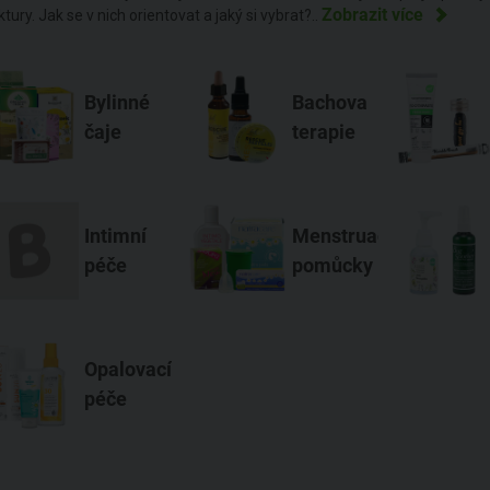
Zobrazit více
ktury. Jak se v nich orientovat a jaký si vybrat?
..
Bylinné
Bachova
čaje
terapie
Intimní
Menstruační
péče
pomůcky
Opalovací
péče