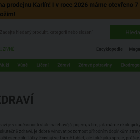
 na prodejnu Karlín! I v roce 2026 máme otevřeno 7 
božím!
Hleda
UZIVNĚ
Encyklopedie
Maga
Muži
Vůně
Líčení
Zdraví
Zdravé potraviny
Ekodroge
ZDRAVÍ
raví je v současnosti stále naléhavější pojem; s tím, jak máme ekologic
t skutečně zdravě, je dobré věnovat pozornost přírodním doplňkům strav
alší esenciální látky. Existují ve formě tablet, ale také jako spreje, prášky