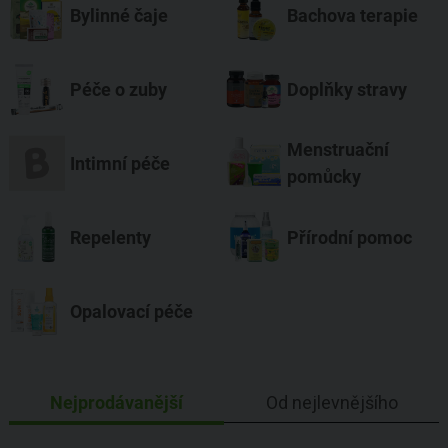
Bylinné čaje
Bachova terapie
Péče o zuby
Doplňky stravy
Menstruační
Intimní péče
pomůcky
Repelenty
Přírodní pomoc
Opalovací péče
Nejprodávanější
Od nejlevnějšího