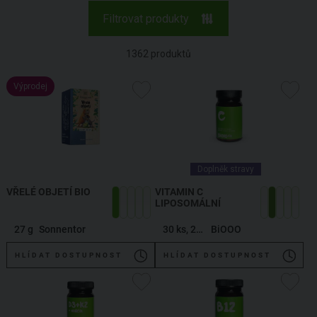
Filtrovat produkty
1362
produktů
Výprodej
Doplněk stravy
VŘELÉ OBJETÍ BIO
VITAMIN C
LIPOSOMÁLNÍ
27 g
Sonnentor
30 ks, 20,4 g
BiOOO
HLÍDAT DOSTUPNOST
HLÍDAT DOSTUPNOST