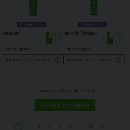
Doplněk stravy
Doplněk stravy
MĚSÍČEK
MEDVĚDÍ ČESNEK
50 ml
BiOOO
50 ml
BiOOO
HLÍDAT DOSTUPNOST
HLÍDAT DOSTUPNOST
Zobrazuje se
24
produktů z
1362
+24 dalších produktů
1
2
3
4
5
6
~
25
26
~