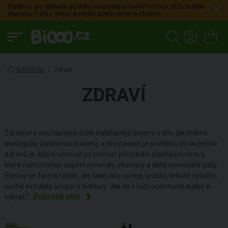
Přijdte si pro oblíbené produkty na prodejnu Karlín! I v roce 2026 máme
otevřeno 7 dní v týdnu! A regály zcela narvané zbožím!
BiOOO.cz
/
Zdraví
ZDRAVÍ
Zdraví je v současnosti stále naléhavější pojem; s tím, jak máme
ekologicky zatíženou planetu, a tím pádem je problém žít skutečně
zdravě, je dobré věnovat pozornost přírodním doplňkům stravy,
které nám mohou doplnit minerály, vitaminy a další esenciální látky.
Existují ve formě tablet, ale také jako spreje, prášky, tekuté výtažky,
suché extrakty, sirupy či tinktury. Jak se v nich orientovat a jaký si
Zobrazit více
vybrat?
..