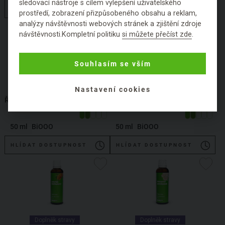
sledovací nástroje s cílem vylepšení uživatelského
HLÍDAT DOSTUPNOST
HLÍDAT DOSTUPNOST
prostředí, zobrazení přizpůsobeného obsahu a reklam,
analýzy návštěvnosti webových stránek a zjištění zdroje
návštěvnosti.Kompletní politiku
si můžete přečíst zde
.
Souhlasím se vším
Doplněk stravy
Doplněk stravy
Nastavení cookies
ŘIMBABA
ŘEBŘÍČEK
50 ml
BiOOO
50 ml
BiOOO
HLÍDAT DOSTUPNOST
HLÍDAT DOSTUPNOST
Doplněk stravy
Doplněk stravy