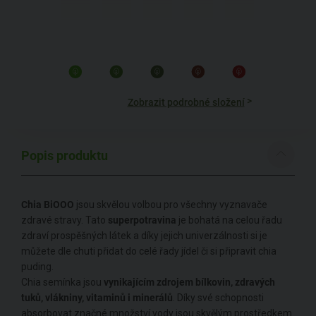
>
Zobrazit podrobné složení
Popis produktu
Chia BiOOO
jsou skvělou volbou pro všechny vyznavače
zdravé stravy. Tato
superpotravina
je bohatá na celou řadu
zdraví prospěšných látek a díky jejich univerzálnosti si je
můžete dle chuti přidat do celé řady jídel či si připravit chia
puding.
Chia semínka jsou
vynikajícím zdrojem bílkovin, zdravých
tuků, vlákniny, vitaminů i minerálů
. Díky své schopnosti
absorbovat značné množství vody jsou skvělým prostředkem