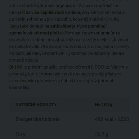
zabránění dehydratace organismu. V chia semínkách se
nachází
5x více vápníku než v mléku
, díky čemuž se jedná o
potravinu vhodnou pro každého, kdo nejí mléčné výrobky.
Jsou také bohaté na
antioxidanty
, které
pomáhají
zpomalovat stárnutí pleti
a díky obsaženým vitaminům a
minerálům mohou pomáhat snižovat záněty v těle a ulevovat
při bolesti svalů. Pro svůj unikátní obsah živin se jedná o skvělý
způsob, jak navýšit sportovní výkonnost, podobně to dokáží
iontové nápoje.
BiOOO
je privátní značka naší společnosti BiOOO.cz. Všechny
produkty, které máme nyní nově v nabídce prošly přísným
schvalovacím procesem a nabízí to nejlepší z přírodní
kosmetiky.
NUTRIČNÍ HODNOTY
Na 100 g
Energetická hodnota:
486 kcal / 2035 kJ
Tuky:
30,7 g