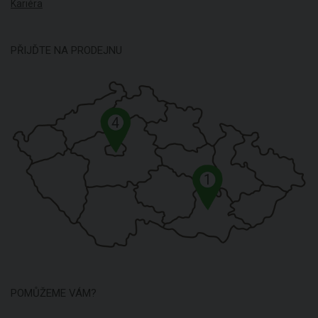
Kariéra
PŘIJĎTE NA PRODEJNU
4
1
POMŮŽEME VÁM?