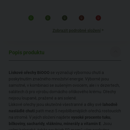
>
Zobrazit podrobné složení
Popis produktu
Lískové ořechy BiOOO
se vyznačují výbornou chutí a
poskytnutím značného množství energie. Výborné jsou
samotné, v kombinaci se sušeným ovocem, ale i v dezertech,
salátech či pro výrobu domácího oříškového krému. Ořechy
nejsou loupané, pražené a ani solené.
Lískové ořechy jsou skutečně všestranné a díky své
lahodně
nasládlé chuti
patři mezi 5 nejoblíbenějších ořechů rostoucích
na stromě. V jejich složení najdete
vysoké procento tuku,
bílkoviny, sacharidy, vlákninu, minerály a vitamin E
. Jsou
velmi kalorické, takže pouhých 50 gramů vám poskytne