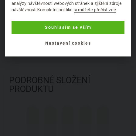
které by mohly vzbudit dojem jiného prospěšného
analýzy návštěvnosti webových stránek a zjištění zdroje
návštěvnosti.Kompletní politiku
si můžete přečíst zde
.
účinku - i přes to, že se právě pro tyto vlastnosti
používají historicky.
Souhlasím se vším
Hodnocení
Nastavení cookies
Položit dotaz
PODROBNÉ SLOŽENÍ
PRODUKTU