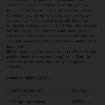
dostatek energie na 1 hodinu tělesné aktivity. Díky obsahu
lecitinu
vám lískové ořechy mohou pomoci zlepšit paměť a
koncentraci, jejich největší benefit ale spočívá ve vysokém
obsahu antioxidantů snižujících vliv oxidativního stresu,
hladinu cholesterolu v krvi či zánět v těle. Pro svůj pozitivní vliv
na hladinu cholesterolu v krvi vám lískové ořechy pomohou
také ochránit zdraví srdce. Lískové ořechy vás
uchvátí hned
od prvního křupnutí
a
roztančí vaše chuťové pohárky v rytmu
lahodnosti
!
BiOOO
je privátní značka naší společnosti BiOOO.cz. Všechny
produkty, které máme nyní nově v nabídce prošly přísným
schvalovacím procesem a nabízí to nejlepší z přírodní
kosmetiky.
Ostatní kategorie:
BiOOO klub
NUTRIČNÍ HODNOTY
Na 100 g
Energetická hodnota:
2525 kJ / 611 kcal