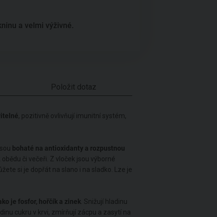
kninu a velmi výživné.
Položit dotaz
vitelné
, pozitivně ovlivňují imunitní systém,
Jsou
bohaté na antioxidanty a rozpustnou
 k obědu či večeři. Z vloček jsou výborné
žete si je dopřát na slano i na sladko. Lze je
ko je fosfor, hořčík a zinek
. Snižují hladinu
dinu cukru v krvi, zmírňují zácpu a zasytí na