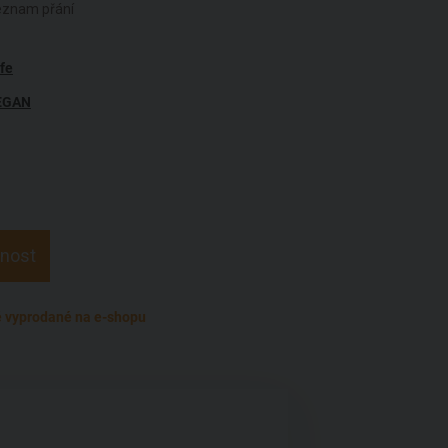
seznam přání
fe
EGAN
pnost
 vyprodané na e-shopu