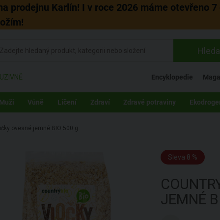
 na prodejnu Karlín! I v roce 2026 máme otevřeno 7 
božím!
Hleda
UZIVNĚ
Encyklopedie
Maga
Muži
Vůně
Líčení
Zdraví
Zdravé potraviny
Ekodroge
ločky ovesné jemné BIO 500 g
Sleva 8 %
COUNTRY
JEMNÉ B