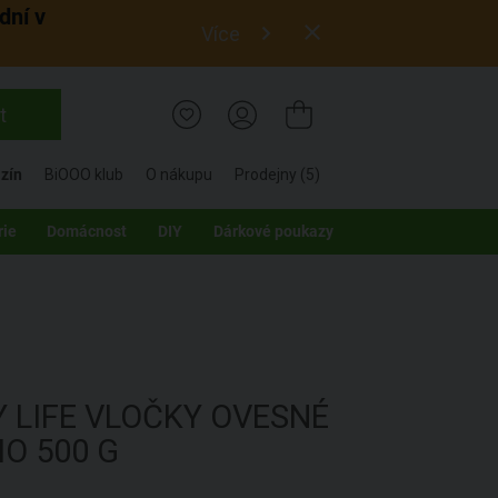
dní v
Více
t
zín
BiOOO klub
O nákupu
Prodejny (5)
rie
Domácnost
DIY
Dárkové poukazy
 LIFE
VLOČKY OVESNÉ
IO
500 G