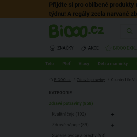
Přijdte si pro oblíbené produkty
týdnu! A regály zcela narvané z
ZNAČKY
AKCE
BIOOO EXKL
Tělo
Pleť
Vlasy
Děti a maminky
BiOOO.cz
/
Zdravé potraviny
/
Country Life V
KATEGORIE
Zdravé potraviny (858)
Kvalitní čaje (192)
Zdravé nápoje (89)
Sušené ovoce a ořechy (93)