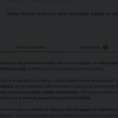
Vločky Ovesné vločky jsou lehce stravitelné, bohaté na vlá
Popis produktu
Hodnocení
0
Vločky ovesné jemné BIO Country Life
perfektně
zasytí
, jsou
lehce stra
dodávají energii
, pomáhají proti zácpě a zlepšují kvalitu spánku.
Ovesné vločky patří mezi jedny z nejvýživnějších celozrnných potravin. 
vlákninu
. Bývají nejčastější volbou k snídani či svačině, ale jsou vhodné i
kaše, lívance a palačinky, koláčky či karbanátky
. Příprava je snadná a mů
přidat také do
polévek, pomazánek, pečiva či knedlíčků
.
Ovesné vločky jsou
bohaté na vlákninu, vitamíny skupiny B a minerály, ja
špatného cholesterolu, podporují zdravé bakterie ve střevech, snižují hla