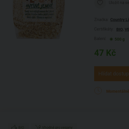
Uložit na 
Značka:
Country Li
Certifikáty:
,
BIO
V
Balení:
500 g
47
Kč
Hlídat dostu
Momentálně
BIO
Vhodné pro vegany