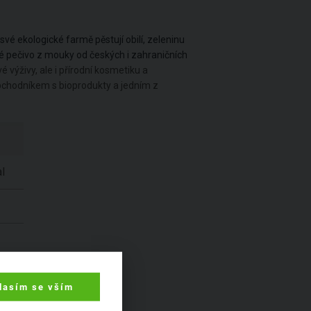
své ekologické farmě pěstují obilí, zeleninu
dké pečivo z mouky od českých i zahraničních
é výživy, ale i přírodní kosmetiku a
obchodníkem s bioprodukty a jedním z
l
lasím se vším