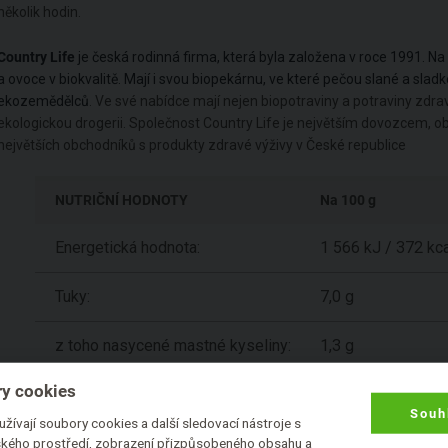
několik hodin.
Country Life
je česká rodinná firma, která byla založena v roce 1991. Na 
a ovoce v biokvalitě. Mají i svou biopekárnu, ve které pečou slané a sla
ekozemědělců
. Ve své nabídce mají nejen biopotraviny a potraviny zdrav
ekologickou drogerii. Společnost Country Life je největším dovozcem, 
největších obchodníků s produkty zdravé výživy v České republice
NUTRIČNÍ HODNOTY
Na 100 g
Energetická hodnota:
1 566 kJ / 372 kca
Tuky:
7,0 g
z toho nasycené mastné kyseliny:
1,3 g
y cookies
Sacharidy:
59,1 g
Souh
žívají soubory cookies a další sledovací nástroje s
z toho cukry:
1,1 g
lského prostředí, zobrazení přizpůsobeného obsahu a