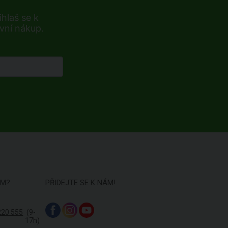
hlaš se k
rvní nákup.
ÁM?
PŘIDEJTE SE K NÁM!
220 555
(9-
17h)