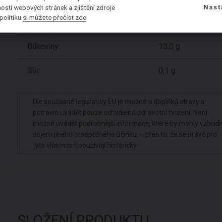
osti webových stránek a zjištění zdroje
Nast
politiku
si můžete přečíst zde
.
Vláknina:
10,2 g
Bílkoviny:
13,0 g
Sůl:
0,1 g
Dle současné legislativy EU je možné u doplňků stravy a
potravin uvádět pouze schválená zdravotní tvrzení. Není
možné uvádět podrobnější informace, které by mohly vzbudi
dojem jiného prospěšného účinku - i přes to, že se právě pro
tyto vlastnosti používají historicky.
SLOŽENÍ PRODUKTU