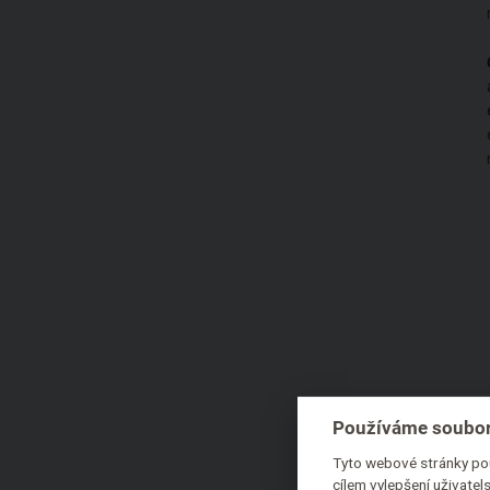
Používáme soubor
Tyto webové stránky pou
cílem vylepšení uživate