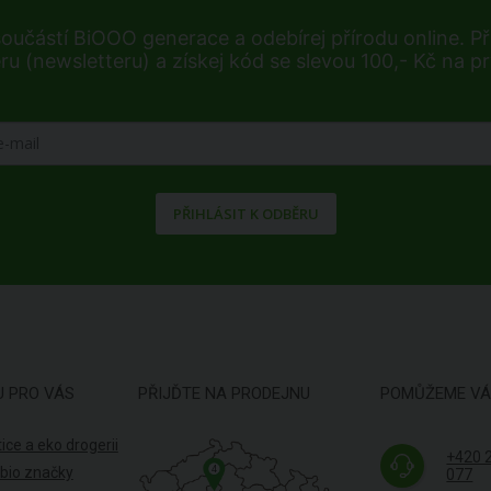
součástí BiOOO generace a odebírej přírodu online. Při
ru (newsletteru) a získej kód se slevou 100,- Kč na p
PŘIHLÁSIT K ODBĚRU
U PRO VÁS
PŘIJĎTE NA PRODEJNU
POMŮŽEME V
ice a eko drogerii
+420 
4
 bio značky
077