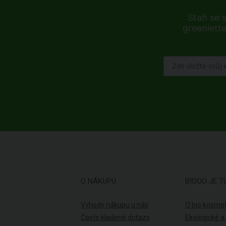
Staň se 
greenlette
O NÁKUPU
BIOOO JE T
Výhody nákupu u nás
O bio kosmet
Často kladené dotazy
Ekologické a