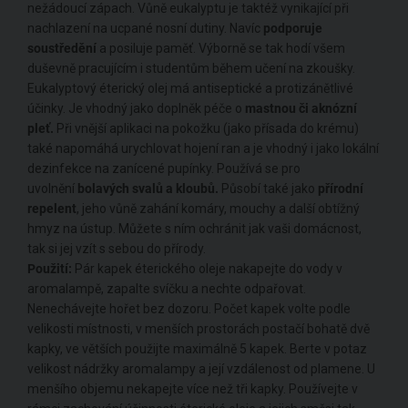
nežádoucí zápach. Vůně eukalyptu je taktéž vynikající při
nachlazení na ucpané nosní dutiny. Navíc
podporuje
soustředění
a posiluje paměť. Výborně se tak hodí všem
duševně pracujícím i studentům během učení na zkoušky.
Eukalyptový éterický olej má antiseptické a protizánětlivé
účinky. Je vhodný jako doplněk péče o
mastnou či aknózní
pleť.
Při vnější aplikaci na pokožku (jako přísada do krému)
také napomáhá urychlovat hojení ran a je vhodný i jako lokální
dezinfekce na zanícené pupínky. Používá se pro
uvolnění
bolavých svalů a kloubů.
Působí také jako
přírodní
repelent
, jeho vůně zahání komáry, mouchy a další obtížný
hmyz na ústup. Můžete s ním ochránit jak vaši domácnost,
tak si jej vzít s sebou do přírody.
Použití:
Pár kapek éterického oleje nakapejte do vody v
aromalampě, zapalte svíčku a nechte odpařovat.
Nenechávejte hořet bez dozoru. Počet kapek volte podle
velikosti místnosti, v menších prostorách postačí bohatě dvě
kapky, ve větších použijte maximálně 5 kapek. Berte v potaz
velikost nádržky aromalampy a její vzdálenost od plamene. U
menšího objemu nekapejte více než tři kapky. Používejte v