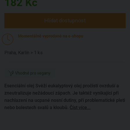
182
Kč
Hlídat dostupnost
Momentálně vyprodané na e-shopu
Praha, Karlín > 1 ks
Vhodné pro vegany
Esenciální olej Svěží eukalyptový olej pročistí ovzduší a
zneutralizuje nežádoucí zápach. Je taktéž vynikající při
nachlazení na ucpané nosní dutiny, při problematické pleti
nebo bolestech svalů a kloubů.
Číst více...