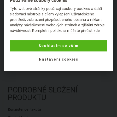
Používáme soubory cookies
Tyto webové stránky používají soubory cookies a další
Výrobce:
TAOASIS GmbH, Dahlbrede 3 , 32758, Detmold,
sledovací nástroje s cílem vylepšení uživatelského
Německo
prostředí, zobrazení přizpůsobeného obsahu a reklam,
analýzy návštěvnosti webových stránek a zjištění zdroje
návštěvnosti.Kompletní politiku
si můžete přečíst zde
.
Z blogu
4
Souhlasím se vším
Hodnocení
Nastavení cookies
Položit dotaz
PODROBNÉ SLOŽENÍ
PRODUKTU
Konzistence:
tekutá