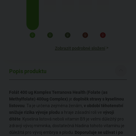
>
Zobrazit podrobné složení
Popis produktu
Folát 400 ug Komplex Terranova Health (Folate (as
Methylfolate) 400ug Complex)
je
doplněk stravy s kyselinou
listovou
. Ta je určena zejména ženám,
v období těhotenství
snižuje rizika vývoje plodu
a hraje zásadní roli ve
vývoji
dítěte
. Kyselina listová neboli vitamin B9 je velmi důležitý pro
zdravý vývoj miminka, dostatečná hladina tohoto vitamínu je
důležitá pro vývoj embrya a plodu.
Doporučuje se užívat i po