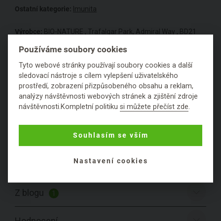
Ostatní kategorie:
Imunita
Výrobce:
BIO-NATURE , Trafalgar Park, Admiral Way , BD21
3LN, Keighley, West Yorkshire, Velká Británie
Používáme soubory cookies
Tyto webové stránky používají soubory cookies a další
Nepřekračujte doporučené denní dávkování,
sledovací nástroje s cílem vylepšení uživatelského
Ukládejte mimo dosah dětí, Doplněk stravy neslouží
prostředí, zobrazení přizpůsobeného obsahu a reklam,
jako náhrada pestré a vyvážené stravy.
analýzy návštěvnosti webových stránek a zjištění zdroje
návštěvnosti.Kompletní politiku
si můžete přečíst zde
.
Dle současné legislativy EU je možné u doplňků
stravy a potravin uvádět pouze schválená zdravotní
Souhlasím se vším
tvrzení. Není možné uvádět podrobnější informace,
které by mohly vzbudit dojem jiného prospěšného
účinku - i přes to, že se právě pro tyto vlastnosti
Nastavení cookies
používají historicky.
Z blogu
1
Hodnocení