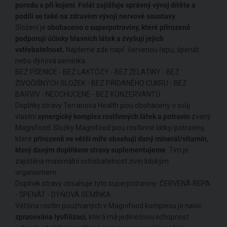
porodu a při kojení
.
Folát zajišťuje správný vývoj dítěte a
podílí se také na zdravém vývoji nervové soustavy
.
Složení je
obohaceno o superpotraviny, které přirozeně
podporují účinky hlavních látek a zvyšují jejich
vstřebatelnost.
Najdeme zde např. červenou řepu, špenát
nebo dýňová semínka.
BEZ PŠENICE - BEZ LAKTÓZY - BEZ ŽELATINY - BEZ
ŽIVOČIŠNÝCH SLOŽEK - BEZ PŘIDANÉHO CUKRU - BEZ
BARVIV - NEOCHUCENÉ - BEZ KONZERVANTŮ
Doplňky stravy Terranova Health jsou obohaceny o svůj
vlastní
synergický komplex rostlinných látek a potravin
zvaný
Magnifood. Složky Magnifood jsou rostlinné látky/potraviny,
které
přirozeně ve větší míře obsahují daný minerál/vitamín,
který daným doplňkem stravy suplementujeme
. Tím je
zajištěna maximální vstřebatelnost živin lidským
organismem.
Doplněk stravy obsahuje tyto superpotraviny: ČERVENÁ ŘEPA
- ŠPENÁT - DÝŇOVÁ SEMÍNKA
Většina rostlin používaných v Magnifood komplexu je navíc
zpracována lyofilizací
, která má jedinečnou schopnost