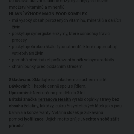
uchovávat aktivní rostlinné enzymy a nejvyšší možné
množství vitamínů a minerálů.
HLAVNÍ VÝHODY MAGNIFOOD KOMPLEX
má vysoký obsah přirozených vitamínů, minerálů a dalších
živin
poskytuje synergické enzymy, které usnadňují trávicí
procesy
poskytuje širokou škálu fytonutrientů, které napomáhají
vstřebávání živin
pomáhá předcházet poškození buněk volnými radikály
chrání buňky před oxidačním stresem
Skladování:
Skladujte na chladném a suchém místě.
Dávkování:
1 kapsle denně spolu s jídlem.
Upozornění:
Není určeno pro děti do 3 let.
Britská značka
Terranova Health
vyrábí doplňky stravy
bez
obsahu
želatiny, laktózy, cukru či syntetických látek jako jsou
barviva a konzervanty. Většina složek je získávána
pomocí
lyofilizace
. Jejich motto zní je
„Nechte v sobě zářit
přírodu"
.