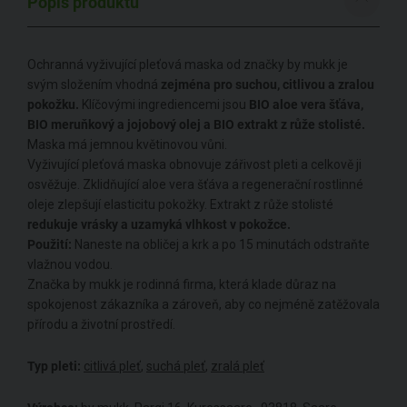
Popis produktu
Ochranná vyživující pleťová maska od značky by mukk je
svým složením vhodná
zejména pro suchou, citlivou a zralou
pokožku.
Klíčovými ingrediencemi jsou
BIO aloe vera šťáva,
BIO meruňkový a jojobový olej a BIO extrakt z růže stolisté.
Maska má jemnou květinovou vůni.
Vyživující pleťová maska ​​obnovuje zářivost pleti a celkově ji
osvěžuje. Zklidňující aloe vera šťáva a regenerační rostlinné
oleje zlepšují elasticitu pokožky. Extrakt z růže stolisté
redukuje vrásky a uzamyká vlhkost v pokožce.
Použití:
Naneste na obličej a krk a po 15 minutách odstraňte
vlažnou vodou.
Značka by mukk je rodinná firma, která klade důraz na
spokojenost zákazníka a zároveň, aby co nejméně zatěžovala
přírodu a životní prostředí.
Typ pleti:
citlivá pleť
,
suchá pleť
,
zralá pleť