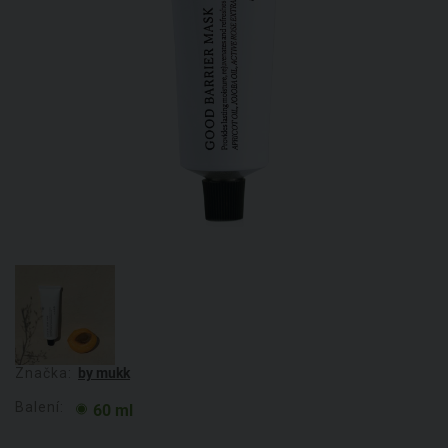
Značka:
by mukk
Balení:
60 ml