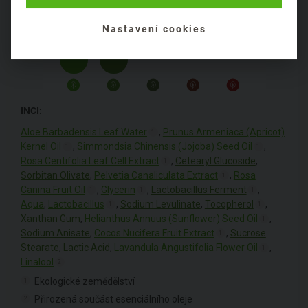
Nastavení cookies
INCI:
Aloe Barbadensis Leaf Water
,
Prunus Armeniaca (Apricot)
1
Kernel Oil
,
Simmondsia Chinensis (Jojoba) Seed Oil
,
1
1
Rosa Centifolia Leaf Cell Extract
,
Cetearyl Glucoside
,
1
Sorbitan Olivate
,
Pelvetia Canaliculata Extract
,
Rosa
1
Canina Fruit Oil
,
Glycerin
,
Lactobacillus Ferment
,
1
1
1
Aqua
,
Lactobacillus
,
Sodium Levulinate
,
Tocopherol
,
1
1
Xanthan Gum
,
Helianthus Annuus (Sunflower) Seed Oil
,
1
Sodium Anisate
,
Cocos Nucifera Fruit Extract
,
Sucrose
1
Stearate
,
Lactic Acid
,
Lavandula Angustifolia Flower Oil
,
1
Linalool
2
Ekologické zemědělství
1
Přirozená součást esenciálního oleje
2