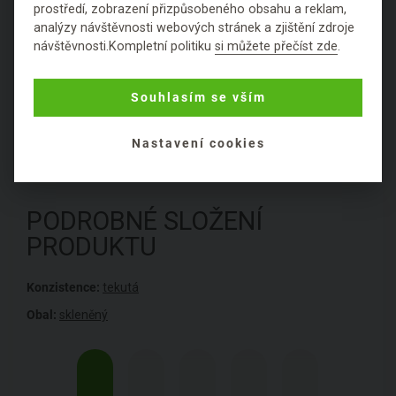
prostředí, zobrazení přizpůsobeného obsahu a reklam,
Z blogu
analýzy návštěvnosti webových stránek a zjištění zdroje
10
návštěvnosti.Kompletní politiku
si můžete přečíst zde
.
Hodnocení
Souhlasím se vším
Položit dotaz
Nastavení cookies
PODROBNÉ SLOŽENÍ
PRODUKTU
Konzistence:
tekutá
Obal:
skleněný