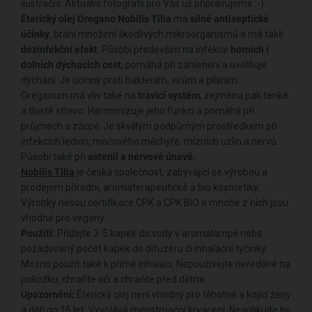
ilustrační. Aktuální fotografii pro Vás už připravujeme :-).
Éterický olej Oregano Nobilis Tilia
má
silné antiseptické
účinky
, brání množení škodlivých mikroorganismů a má také
dezinfekční efekt
. Působí především na infekce
horních i
dolních dýchacích cest
, pomáhá při zahlenění a uvolňuje
dýchání. Je účinný proti bakteriím, virům a plísním.
Oreganum má vliv také na
trávicí systém,
zejména pak tenké
a tlusté střevo. Harmonizuje jeho funkci a pomáhá při
průjmech a zácpě. Je skvělým podpůrným prostředkem při
infekcích ledvin, močového měchýře, mízních uzlin a nervů.
Působí také při
astenii a nervové únavě.
Nobilis Tilia
je česká společnost, zabývající se výrobou a
prodejem přírodní, aromaterapeutické a bio kosmetiky.
Výrobky nesou certifikace CPK a CPK BIO a mnohé z nich jsou
vhodné pro vegany.
Použití:
Přidejte 3-5 kapek do vody v aromalampě nebo
požadovaný počet kapek do difuzéru či inhalační tyčinky.
Možno použít také k přímé inhalaci. Nepoužívejte neředěné na
pokožku, chraňte oči a chraňte před dětmi.
Upozornění:
Éterický olej není vhodný pro těhotné a kojící ženy
a děti do 15 let. Vyvolává menstruační krvácení. Neaplikujte ho