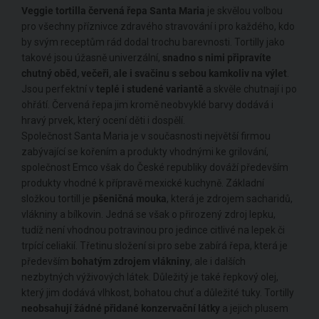
Veggie tortilla červená řepa Santa Maria
je skvělou volbou
pro všechny příznivce zdravého stravování i pro každého, kdo
by svým receptům rád dodal trochu barevnosti. Tortilly jako
takové jsou úžasně univerzální,
snadno s nimi připravíte
chutný oběd, večeři, ale i svačinu s sebou kamkoliv na výlet
.
Jsou perfektní v
teplé i studené variantě
a skvěle chutnají i po
ohřátí. Červená řepa jim kromě neobvyklé barvy dodává i
hravý prvek, který ocení děti i dospělí.
Společnost Santa Maria je v současnosti největší firmou
zabývající se kořením a produkty vhodnými ke grilování,
společnost Emco však do České republiky dováží především
produkty vhodné k přípravě mexické kuchyně. Základní
složkou tortill je
pšeničná mouka
, která je zdrojem sacharidů,
vlákniny a bílkovin. Jedná se však o přirozený zdroj lepku,
tudíž není vhodnou potravinou pro jedince citlivé na lepek či
trpící celiakií. Třetinu složení si pro sebe zabírá řepa, která je
především
bohatým zdrojem vlákniny
, ale i dalších
nezbytných výživových látek. Důležitý je také řepkový olej,
který jim dodává vlhkost, bohatou chuť a důležité tuky. Tortilly
neobsahují žádné přidané konzervační látky
a jejich plusem