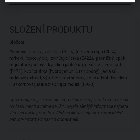
SLOŽENÍ PRODUKTU
Složení:
Pšeničná
mouka, zelenina (30 %) (červená řepa (30 %),
mrkev), řepkový olej, zvlhčující látka (E422),
pšeničný
lepek,
regulátor kyselosti (kyselina jablečná), dextróza, emulgátor
(E471), kypřicí látka (hydrogenuhličitan sodný), jedlá sůl,
mrkvový extrakt, výtažky z rozmarýnu, antioxidant (kyselina
L‑askorbová), látka zlepšující mouku (E920).
Upozorňujeme, že seznam ingrediencí se u produktů může čas
od času měnit a mírně se lišit. Nejaktuálnější informace najdete
vždy na obale produktu. Složení aktualizujeme na pravidelné
bázi dle informací našich dodavatelů.