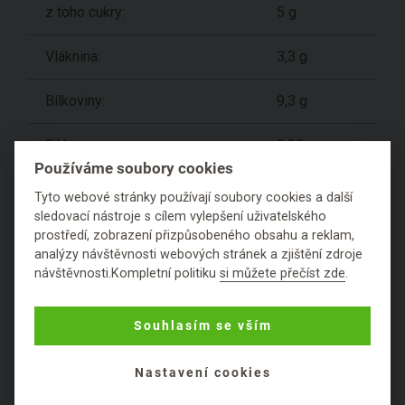
z toho cukry:
5 g
Vláknina:
3,3 g
Bílkoviny:
9,3 g
Sůl:
0,90 g
Používáme soubory cookies
Tyto webové stránky používají soubory cookies a další
Dle současné legislativy EU je možné u doplňků
sledovací nástroje s cílem vylepšení uživatelského
stravy a potravin uvádět pouze schválená zdravotní
prostředí, zobrazení přizpůsobeného obsahu a reklam,
tvrzení. Není možné uvádět podrobnější informace,
analýzy návštěvnosti webových stránek a zjištění zdroje
které by mohly vzbudit dojem jiného prospěšného
návštěvnosti.Kompletní politiku
si můžete přečíst zde
.
účinku - i přes to, že se právě pro tyto vlastnosti
používají historicky.
Souhlasím se vším
Hodnocení
Nastavení cookies
Položit dotaz