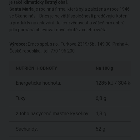
je také
klimaticky šetrný obal
.
Santa Maria
je rodinná firma, která byla založena v roce 1946
ve Skandinávii. Dnes je největší společností prodávající koření
a produkty na grilování. Jejich zvědavost a vášeň pro dobré
jídlo pomáhá objevovat nové chutě z celého světa.
Výrobce:
Emco spol. s r.o., Türkova 2319/5b , 149 00, Praha 4,
Česká republika , tel: 770 196 200
NUTRIČNÍ HODNOTY
Na 100 g
Energetická hodnota:
1285 kJ / 304 kcal
Tuky:
6,8 g
z toho nasycené mastné kyseliny:
1,3 g
Sacharidy:
52 g