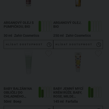
ARGANOVÝ OLEJ S
ARGANOVÝ OLEJ,
PUMPIČKOU, BIO
BIO
30 ml
Zahir Cosmetics
250 ml
Zahir Cosmetics
HLÍDAT DOSTUPNOST
HLÍDAT DOSTUPNOST
BABY BALZÁM NA
BABY JEMNÝ MYCÍ
OBLIČEJ DO
KRÉM RŮŽE
, BABY,
CHLADNÉHO
ROSE, MILDE
POČASÍ
WASCHCREME
50ml
Boep
145 ml
Farfalla