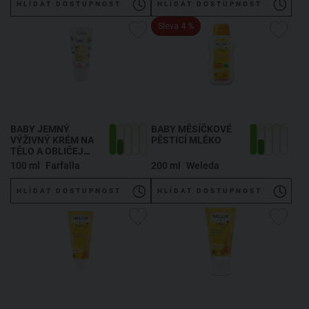
HLÍDAT DOSTUPNOST
HLÍDAT DOSTUPNOST
Sleva 4 %
BABY JEMNÝ
BABY MĚSÍČKOVÉ
VÝŽIVNÝ KRÉM NA
PĚSTICÍ MLÉKO
TĚLO A OBLIČEJ
RŮŽE
, BABY, ROSE,
100 ml
Farfalla
200 ml
Weleda
ZÄRTLICHE
PFLEGECREME
HLÍDAT DOSTUPNOST
HLÍDAT DOSTUPNOST
GESICHT & KÖRPER