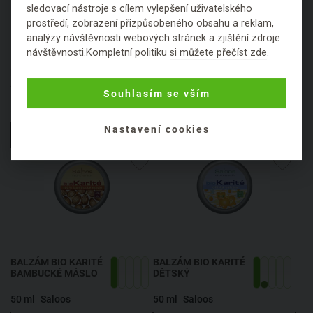
sledovací nástroje s cílem vylepšení uživatelského
prostředí, zobrazení přizpůsobeného obsahu a reklam,
analýzy návštěvnosti webových stránek a zjištění zdroje
návštěvnosti.Kompletní politiku
si můžete přečíst zde
.
BALZÁM BIO KARITÉ
BALZÁM BIO KARITÉ
ATOPIKDERM
BAMBUCKÉ MÁSLO
Souhlasím se vším
50 ml
Saloos
250 ml
Saloos
Nastavení cookies
HLÍDAT DOSTUPNOST
HLÍDAT DOSTUPNOST
BALZÁM BIO KARITÉ
BALZÁM BIO KARITÉ
BAMBUCKÉ MÁSLO
DĚTSKÝ
50 ml
Saloos
50 ml
Saloos