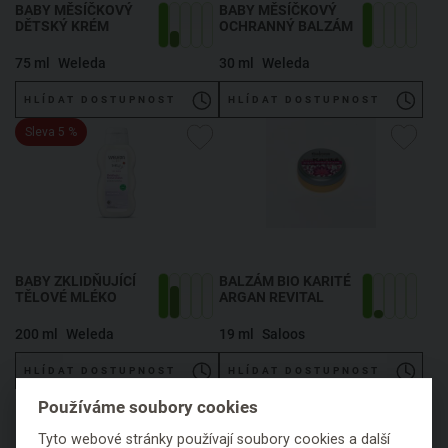
BABY MĚSÍČKOVÝ
BABY MĚSÍČKOVÝ
DĚTSKÝ KRÉM
OCHRANNÝ BALZÁM
75 ml
Weleda
30 ml
Weleda
HLÍDAT DOSTUPNOST
HLÍDAT DOSTUPNOST
Sleva 5 %
BABY ZKLIDŇUJÍCÍ
BALZÁM BIO KARITÉ
TĚLOVÉ MLÉKO
ARGAN REVITAL
200 ml
Weleda
19 ml
Saloos
HLÍDAT DOSTUPNOST
HLÍDAT DOSTUPNOST
Používáme soubory cookies
Tyto webové stránky používají soubory cookies a další