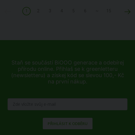
1
2
3
4
5
6
~
15
Staň se součástí BiOOO generace a odebírej
přírodu online. Přihlaš se k greenletteru
(newsletteru) a získej kód se slevou 100,- Kč
na první nákup.
PŘIHLÁSIT K ODBĚRU