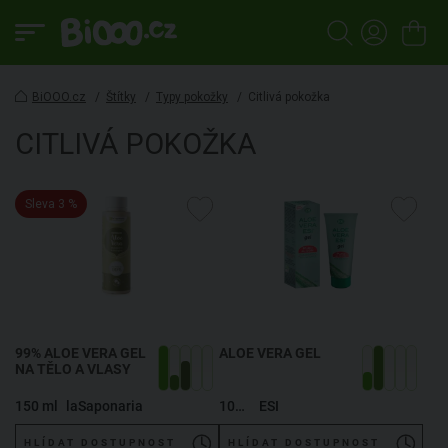
BiOOO.cz
/
Štítky
/
Typy pokožky
/
Citlivá pokožka
CITLIVÁ POKOŽKA
Sleva 3 %
99% ALOE VERA GEL
ALOE VERA GEL
NA TĚLO A VLASY
150 ml
laSaponaria
100 ml
ESI
HLÍDAT DOSTUPNOST
HLÍDAT DOSTUPNOST