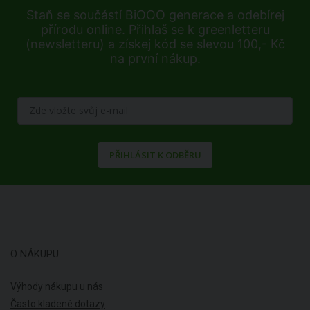
Staň se součástí BiOOO generace a odebírej
přírodu online. Přihlaš se k greenletteru
(newsletteru) a získej kód se slevou 100,- Kč
na první nákup.
PŘIHLÁSIT K ODBĚRU
O NÁKUPU
Výhody nákupu u nás
Často kladené dotazy