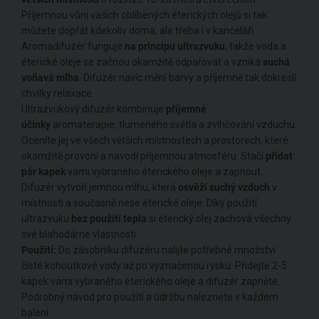
Příjemnou vůni vašich oblíbených éterických olejů si tak
můžete dopřát kdekoliv doma, ale třeba i v kanceláři.
Aromadifuzér funguje
na principu ultrazvuku
, takže voda a
éterické oleje se začnou okamžitě odpařovat a vzniká
suchá
voňavá mlha
. Difuzér navíc mění barvy a příjemně tak dokreslí
chvilky relaxace.
Ultrazvukový difuzér kombinuje
příjemné
účinky
aromaterapie, tlumeného světla a zvlhčování vzduchu.
Oceníte jej ve všech větších místnostech a prostorech, které
okamžitě provoní a navodí příjemnou atmosféru. Stačí
přidat
pár kapek
vámi vybraného éterického oleje a zapnout.
Difuzér vytvoří jemnou mlhu, která
osvěží suchý vzduch
v
místnosti a současně nese éterické oleje. Díky použití
ultrazvuku
bez použití tepla
si éterický olej zachová všechny
své blahodárné vlastnosti.
Použití:
Do zásobníku difuzéru nalijte potřebné množství
čisté kohoutkové vody až po vyznačenou rysku. Přidejte 2-5
kapek vámi vybraného éterického oleje a difuzér zapněte.
Podrobný návod pro použití a údržbu naleznete v každém
balení.