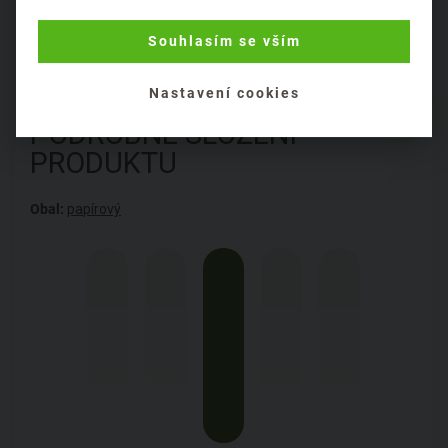
Položit dotaz
Souhlasím se vším
Nastavení cookies
PODROBNÉ SLOŽENÍ
PRODUKTU
Obal:
papírový