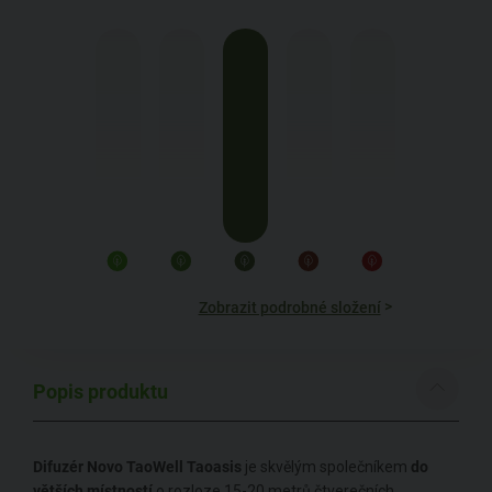
>
Zobrazit podrobné složení
Popis produktu
Difuzér Novo TaoWell Taoasis
je skvělým společníkem
do
větších místností
o rozloze 15-20 metrů čtverečních.