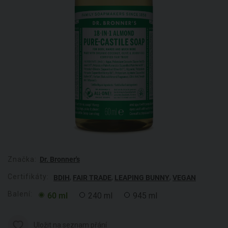
Značka:
Dr. Bronner's
Certifikáty:
,
,
,
BDIH
FAIR TRADE
LEAPING BUNNY
VEGAN
Balení:
60 ml
240 ml
945 ml
Uložit na seznam přání