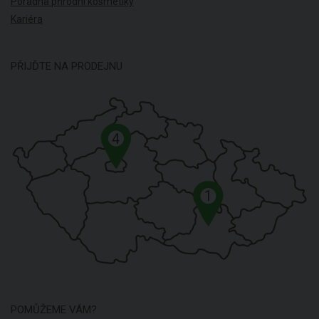
Poradna přírodní kosmetiky
Kariéra
PŘIJĎTE NA PRODEJNU
4
1
POMŮŽEME VÁM?