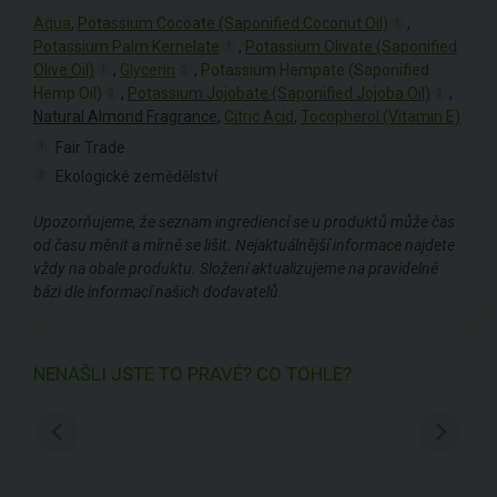
Aqua
,
Potassium Cocoate (Saponified Coconut Oil)
,
1
Potassium Palm Kernelate
,
Potassium Olivate (Saponified
1
Olive Oil)
,
Glycerin
,
Potassium Hempate (Saponified
1
2
Hemp Oil)
,
Potassium Jojobate (Saponified Jojoba Oil)
,
2
2
Natural Almond Fragrance
,
Citric Acid
,
Tocopherol (Vitamin E)
Fair Trade
1
Ekologické zemědělství
2
Upozorňujeme, že seznam ingrediencí se u produktů může čas
od času měnit a mírně se lišit. Nejaktuálnější informace najdete
vždy na obale produktu. Složení aktualizujeme na pravidelné
bázi dle informací našich dodavatelů.
NENAŠLI JSTE TO PRAVÉ? CO TOHLE?