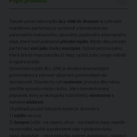
Popis produktu
Tekuté univerzální mýdlo
ALL-ONE
Dr. Bronner´s
s přírodní
mandlovou parfemací je vyrobené z kombinace bio
panenského kokosového, olivového, jojobového a konopného
oleje, které tvoří jedinečné
přírodní mýdlo
. Mýdlo díky přírodní
parfemaci
voní jako
sladký
marcipán.
Vytvoří jemnou pěnu,
která šetrně myje pokožku či vlasy, vyčistí zuby, umyje nádobí
či vypere prádlo.
Univerzální mýdlo ALL-ONE je skvělým kosmetickým
prostředkem a zároveň výborným pomocníkem do
domácnosti. Oceníte ho i při
cestování,
protože díky němu
ušetříte spoustu místa v kufru. Jde o koncentrovaný
přípravek, který je ekologicky rozložitelný,
všestranný
a
neméně
efektivní.
18 příkladů použití tekutých mýdel Dr. Bronner´s:
1)
mýdlo
na ruce
2)
šampon
(
růže
- na objem,
citron
- na mastné vlasy,
mandle
-
na normální, suché a poškozené vlas + podpora růstu
vlasů,
levandule
- citlivá pokožka,
teatree, eukalyptus
- na lupy)