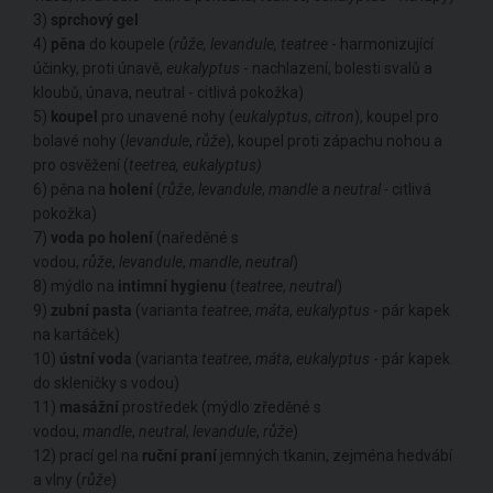
3)
sprchový
gel
4)
pěna
do koupele (
růže, levandule, teatree
- harmonizující
účinky, proti únavě,
eukalyptus
- nachlazení, bolesti svalů a
kloubů, únava, neutral - citlivá pokožka)
5)
koupel
pro unavené nohy (
eukalyptus
,
citron
), koupel pro
bolavé nohy (
levandule
,
růže
), koupel proti zápachu nohou a
pro osvěžení (
teetrea, eukalyptus)
6) pěna na
holení
(
růže
,
levandule
,
mandle
a
neutral -
citlivá
pokožka)
7)
voda
po
holení
(naředěné s
vodou,
růže
,
levandule
,
mandle
,
neutral
)
8) mýdlo na
intimní
hygienu
(
teatree
,
neutral
)
9)
zubní
pasta
(varianta
teatree
,
máta
,
eukalyptus
- pár kapek
na kartáček)
10)
ústní
voda
(varianta
teatree
,
máta
,
eukalyptus
- pár kapek
do skleničky s vodou)
11)
masážní
prostředek (mýdlo zředěné s
vodou,
mandle
,
neutral
,
levandule
,
růže
)
12) prací gel na
ruční
praní
jemných tkanin, zejména hedvábí
a vlny (
růže
)