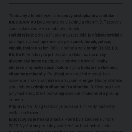
Těstoviny z hnědé rýže s hroznovými slupkami a shiitake
IOBOSCOVIVO
jsou bohaté na vlákninu a vitamín D. Těstoviny
jsou nízkokalorické a neobsahují lepek.
Hnědá rýže
je zdravější variantou rýže bílé, je
nízkokalorická
a
bez lepku. Obsahuje minerály jako
zinek, hořčík, železo,
vápník, fosfor a selen
. Dále je bohatá na
vitamín B1, B2, B3,
B6, E a K
. Hnědá rýže je bohatá na vlákninu, má
nízký
glykemický index
a podporuje správné trávení.
Houby
shiitake
mají
nízký obsah kalorií
a jsou
bohaté na vlákninu,
vitamíny a minerály
. Používají se v tradiční medicíně ke
snížení příznaků nachlazení a zvýšení energie. Houby shiitake
jsou dobrým
zdrojem vitamínů B a vitamínu D
. Obsahují také
polysacharidy, které pomáhají snižovat cholesterol a posilují
imunitu.
Příprava:
Na 100 g těstovin je potřeba 1 litr vody, těstoviny
vařte cca 6 minut.
IoBoscoVivo
je italská značka, která byla založena v roce
2013. Vyrábí bio produkty založené na houbách shiitake