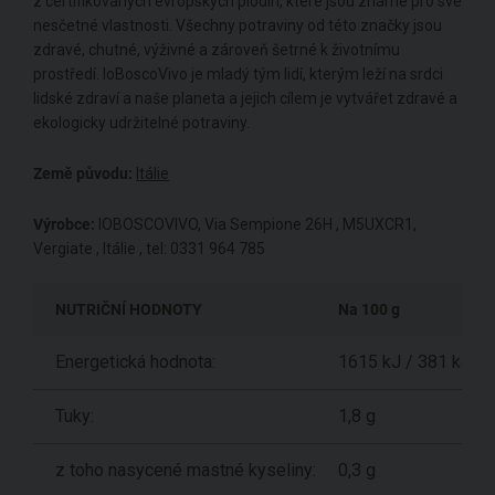
z certifikovaných evropských plodin, které jsou známé pro své
nesčetné vlastnosti. Všechny potraviny od této značky jsou
zdravé, chutné, výživné a zároveň šetrné k životnímu
prostředí. loBoscoVivo je mladý tým lidí, kterým leží na srdci
lidské zdraví a naše planeta a jejich cílem je vytvářet zdravé a
ekologicky udržitelné potraviny.
Země původu:
Itálie
Výrobce:
IOBOSCOVIVO, Via Sempione 26H , M5UXCR1,
Vergiate , Itálie , tel: 0331 964 785
NUTRIČNÍ HODNOTY
Na 100 g
Energetická hodnota:
1615 kJ / 381 kcal
Tuky:
1,8 g
z toho nasycené mastné kyseliny:
0,3 g