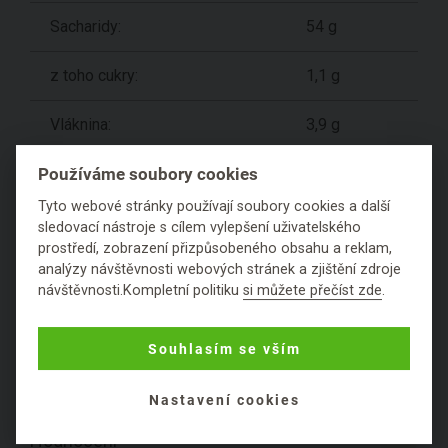
Sacharidy:
54 g
z toho cukry:
1,1 g
Vláknina:
3,9 g
Bílkoviny:
35 g
Používáme soubory cookies
Tyto webové stránky používají soubory cookies a další
Sůl:
0,01 g
sledovací nástroje s cílem vylepšení uživatelského
prostředí, zobrazení přizpůsobeného obsahu a reklam,
analýzy návštěvnosti webových stránek a zjištění zdroje
Dle současné legislativy EU je možné u doplňků
návštěvnosti.Kompletní politiku
si můžete přečíst zde
.
stravy a potravin uvádět pouze schválená zdravotní
tvrzení. Není možné uvádět podrobnější informace,
Souhlasím se vším
které by mohly vzbudit dojem jiného prospěšného
účinku - i přes to, že se právě pro tyto vlastnosti
používají historicky.
Nastavení cookies
Hodnocení