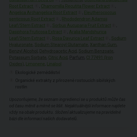
Root Extract
,
Chamomilla Recutita Flower Extract
,
1
1
Angelica Archangelica Root Extract
,
Eleutherococcus
2
senticosus Root Extract
,
Rhododendron Adamsii
2
Leaf/Stem Extract
,
Sorbus Aucuparia Fruit Extract
,
2
2
Dasiphora Fruticosa Extract
,
Aralia Mandshurica
2
Leaf/Stem Extract
,
Rosa Davurica Leaf Extract
,
Sodium
2
2
Hyaluronate
,
Sodium Stearoyl Glutamate
,
Xanthan Gum
,
Benzyl Alcohol
,
Dehydroacetic Acid
,
Sodium Benzoate
,
Potassium Sorbate
,
Citric Acid
,
Parfum
,
CI 77491 (Iron
Oxides)
,
Limonene
,
Linalool
Ekologické zemědělství
1
Organické extrakty z přirozeně rostoucích sibiřských
2
rostlin
Upozorňujeme, že seznam ingrediencí se u produktů může čas
od času měnit a mírně se lišit. Nejaktuálnější informace najdete
vždy na obale produktu. Složení aktualizujeme na pravidelné
bázi dle informací našich dodavatelů.