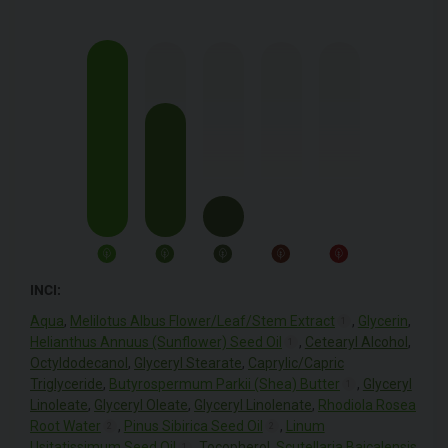
INCI:
Aqua
,
Melilotus Albus Flower/Leaf/Stem Extract
,
Glycerin
,
1
Helianthus Annuus (Sunflower) Seed Oil
,
Cetearyl Alcohol
,
1
Octyldodecanol
,
Glyceryl Stearate
,
Caprylic/Capric
Triglyceride
,
Butyrospermum Parkii (Shea) Butter
,
Glyceryl
1
Linoleate
,
Glyceryl Oleate
,
Glyceryl Linolenate
,
Rhodiola Rosea
Root Water
,
Pinus Sibirica Seed Oil
,
Linum
2
2
Usitatissimum Seed Oil
,
Tocopherol
,
Scutellaria Baicalensis
1