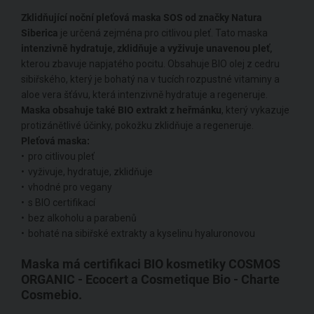
Zklidňující noční pleťová maska SOS od značky Natura
Siberica
je určená zejména pro citlivou pleť. Tato maska
intenzivně hydratuje, zklidňuje a vyživuje unavenou pleť,
kterou zbavuje napjatého pocitu. Obsahuje BIO olej z cedru
sibiřského, který je bohatý na v tucích rozpustné vitaminy a
aloe vera šťávu, která intenzivně hydratuje a regeneruje.
Maska obsahuje také BIO extrakt z heřmánku
, který vykazuje
protizánětlivé účinky, pokožku zklidňuje a regeneruje.
Pleťová maska:
pro citlivou pleť
vyživuje, hydratuje, zklidňuje
vhodné pro vegany
s BIO certifikací
bez alkoholu a parabenů
bohaté na sibiřské extrakty a kyselinu hyaluronovou
Maska má certifikaci BIO kosmetiky COSMOS
ORGANIC - Ecocert a Cosmetique Bio - Charte
Cosmebio.