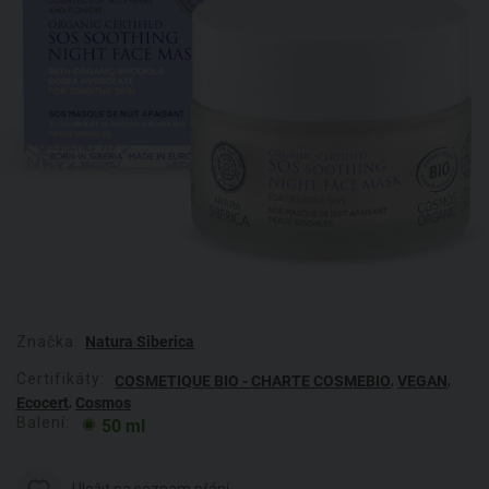
Značka:
Natura Siberica
Certifikáty:
,
,
COSMETIQUE BIO - CHARTE COSMEBIO
VEGAN
,
Ecocert
Cosmos
Balení:
50 ml
Uložit na seznam přání