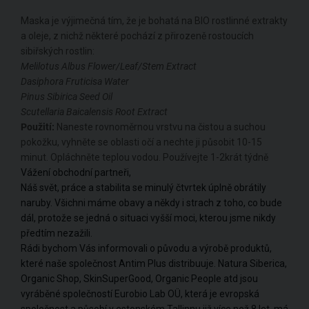
Maska je výjimečná tím, že je bohatá na BIO rostlinné extrakty
a oleje, z nichž některé pochází z přirozeně rostoucích
sibiřských rostlin:
Melilotus Albus Flower/Leaf/Stem Extract
Dasiphora Fruticisa Water
Pinus Sibirica Seed Oil
Scutellaria Baicalensis Root Extract
Použití:
Naneste rovnoměrnou vrstvu na čistou a suchou
pokožku, vyhněte se oblasti očí a nechte ji působit 10-15
minut. Opláchněte teplou vodou. Používejte 1-2krát týdně
Vážení obchodní partneři,
Náš svět, práce a stabilita se minulý čtvrtek úplně obrátily
naruby. Všichni máme obavy a někdy i strach z toho, co bude
dál, protože se jedná o situaci vyšší moci, kterou jsme nikdy
předtím nezažili.
Rádi bychom Vás informovali o původu a výrobě produktů,
které naše společnost Antim Plus distribuuje. Natura Siberica,
Organic Shop, SkinSuperGood, Organic People atd jsou
vyráběné společností Eurobio Lab OÜ, která je evropská