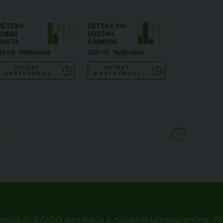
DĚTSKÁ
DĚTSKÝ BIO
ZUBNÍ
OVESNÝ
PASTA
ŠAMPON
50 ml
NeBiolina
200 ml
NeBiolina
HLÍDAT
HLÍDAT
DOSTUPNOST
DOSTUPNOST
1
součástí BiOOO generace a odebírej přírodu online. Při