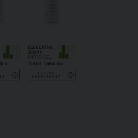
BEBÉ EXTRA
JEMNÝ
ČISTÍCÍ GEL
PRO DĚTI
lina
100 ml
NeBiolina
HLÍDAT
ST
DOSTUPNOST