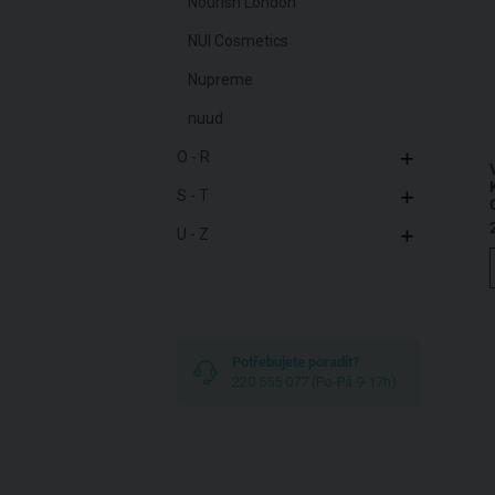
Nourish London
NUI Cosmetics
Nupreme
nuud
O - R
S - T
U - Z
Potřebujete poradit?
220 555 077 (Po-Pá 9-17h)