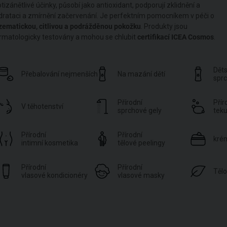
tizánětlivé účinky, působí jako antioxidant, podporují zklidnění a
drataci a zmírnění začervenání. Je perfektním pomocníkem v péči o
zematickou, citlivou a podrážděnou pokožku
. Produkty jsou
rmatologicky testovány a mohou se chlubit
certifikací ICEA Cosmos
.
Dět
Přebalování nejmenších
Na mazání dětí
sprc
Přírodní
Přír
V těhotenství
sprchové gely
tek
Přírodní
Přírodní
kré
intimní kosmetika
tělové peelingy
Přírodní
Přírodní
Tělo
vlasové kondicionéry
vlasové masky