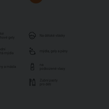
ské
Na dětské vlásky
hové gely
odní
mýdla, gely a pěny
utá mýdla
na
my a másla
poškozené vlasy
Zubní pasty
pro děti