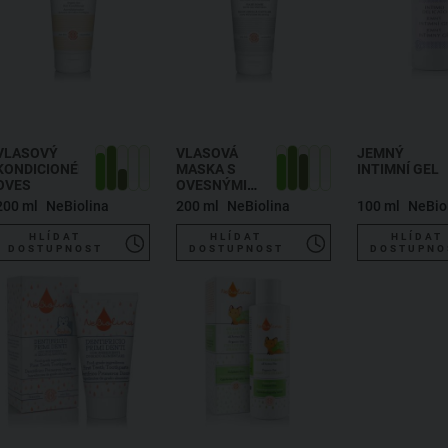
VLASOVÝ
VLASOVÁ
JEMNÝ
KONDICIONÉR
MASKA S
INTIMNÍ GEL
OVES
OVESNÝMI
PEPTIDY
200 ml
NeBiolina
200 ml
NeBiolina
100 ml
NeBio
HLÍDAT
HLÍDAT
HLÍDAT
DOSTUPNOST
DOSTUPNOST
DOSTUPNO