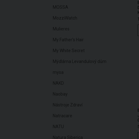
MOSSA
MozziWatch
Mulieres
My Father's Hair
My White Secret
Mýdlárna Levandulový dům
mysa
NAKD
Naobay
Nástroje Zdraví
Natracare
NATU
Natura Siberica