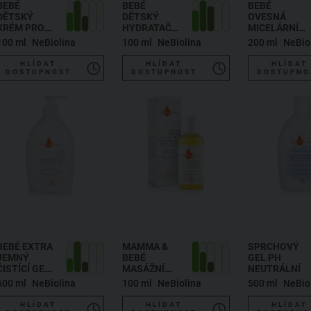
BEBÉ
BEBÉ
BEBÉ
DĚTSKÝ
DĚTSKÝ
OVESNÁ
KRÉM PROTI
HYDRATAČNÍ
MICELÁRNÍ
OPRUZENINÁM
KRÉM
VODA
100 ml
NeBiolina
100 ml
NeBiolina
200 ml
NeBio
HLÍDAT
HLÍDAT
HLÍDAT
DOSTUPNOST
DOSTUPNOST
DOSTUPNO
BEBÉ EXTRA
MAMMA &
SPRCHOVÝ
JEMNÝ
BEBÉ
GEL PH
ČISTÍCÍ GEL
MASÁŽNÍ
NEUTRÁLNÍ
PRO DĚTI
OLEJ PRO
500 ml
NeBiolina
100 ml
NeBiolina
500 ml
NeBio
MIMINKA I
MAMINKY
HLÍDAT
HLÍDAT
HLÍDAT