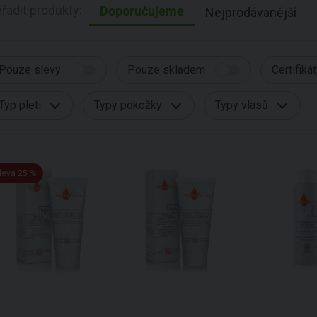
řadit produkty:
Doporučujeme
Nejprodávanější
Pouze slevy
Pouze skladem
Certifiká
Typ pleti
Typy pokožky
Typy vlasů
leva 25 %