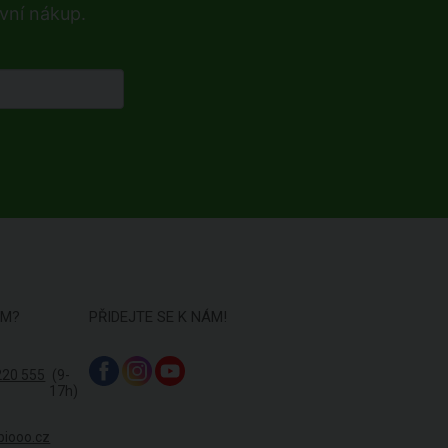
rvní nákup.
ÁM?
PŘIDEJTE SE K NÁM!
220 555
(9-
17h)
biooo.cz