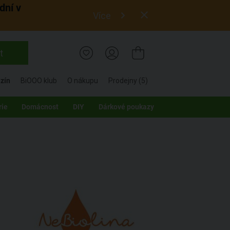
dní v
Více
t
zín
BiOOO klub
O nákupu
Prodejny (5)
rie
Domácnost
DIY
Dárkové poukazy