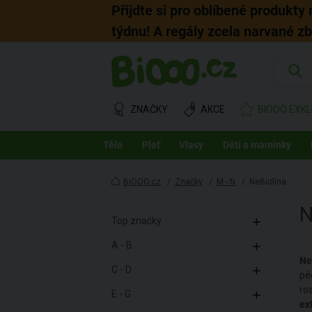
Přijdte si pro oblíbené produkty
týdnu! A regály zcela narvané z
ZNAČKY
AKCE
BIOOO EXKL
Tělo
Pleť
Vlasy
Děti a maminky
BiOOO.cz
/
Značky
/
M - N
/
NeBiolina
N
Top značky
A - B
Ne
C - D
pé
ro
E - G
ex