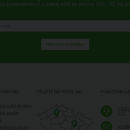
ru (newsletteru) a získej kód se slevou 100,- Kč na p
PŘIHLÁSIT K ODBĚRU
U PRO VÁS
PŘIJĎTE NA PRODEJNU
POMŮŽEME V
ice a eko drogerii
+420 
4
 bio značky
077
y
1
info@
smetickou složku