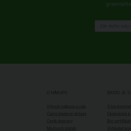
greenlette
O NÁKUPU
BIOOO JE T
Výhody nákupu u nás
O bio kosmet
Často kladené dotazy
Ekologické a
Ceník dopravy
Bio certifikát
Možnosti plateb
Vyhledat ko