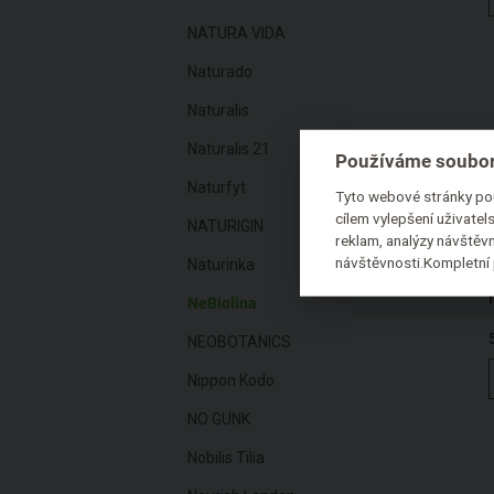
NATURA VIDA
Naturado
Naturalis
Naturalis 21
Používáme soubor
Naturfyt
Tyto webové stránky pou
cílem vylepšení uživate
NATURIGIN
reklam, analýzy návštěvn
návštěvnosti.Kompletní 
Naturinka
NeBiolina
NEOBOTANICS
Nippon Kodo
NO GUNK
Nobilis Tilia