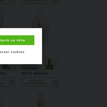
ST
DOSTUPNOST
lasím se vším
avení cookies
JEMNÝ
ŠAMPON S
PROTEINY
lina
500 ml
NeBiolina
HLÍDAT
ST
DOSTUPNOST