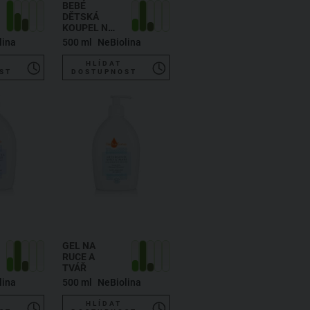
BEBÉ
DĚTSKÁ
KOUPEL NA
TĚLO I
lina
500 ml
NeBiolina
VLASY
HLÍDAT
ST
DOSTUPNOST
GEL NA
RUCE A
TVÁŘ
lina
500 ml
NeBiolina
HLÍDAT