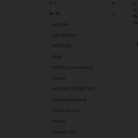
H - L
pro
hy
M - N
ek
de
by mukk
Eau de Mars
MÁDARA
Malki
MARK face and body
Markol
MARLAY COSMETICS
Martina Gebhardt
MarVa de Luxe
Masmi
Matcha Tea