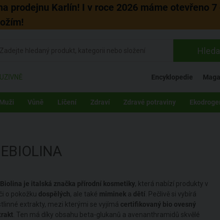
 na prodejnu Karlín! I v roce 2026 máme otevřeno 7 
božím!
Hleda
UZIVNĚ
Encyklopedie
Maga
Muži
Vůně
Líčení
Zdraví
Zdravé potraviny
Ekodroge
EBIOLINA
Biolina je italská značka přírodní kosmetiky
, která nabízí produkty v
či o pokožku
dospělých
, ale také
miminek
a
dětí
. Pečlivě si vybírá
stlinné extrakty, mezi kterými se vyjímá
certifikovaný bio ovesný
trakt
. Ten má díky obsahu beta-glukanů a avenanthramidů skvělé