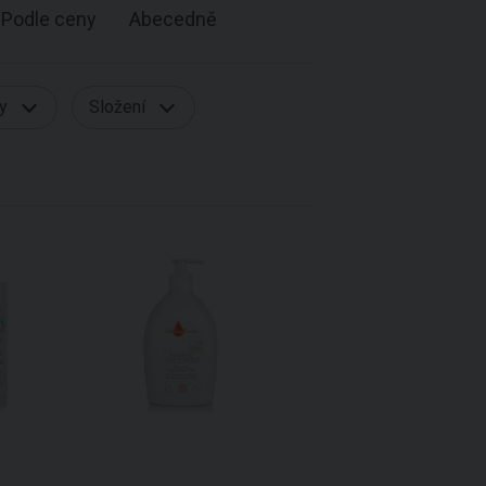
Podle ceny
Abecedně
ty
Složení