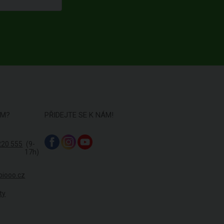
ÁM?
PŘIDEJTE SE K NÁM!
220 555
(9-
17h)
biooo.cz
ty