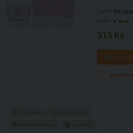
Značka:
DULCIA na
Balení:
30 ml
315
Kč
Hlídat dostu
Momentálně
Bez alkoholu
Bez konzervantů
Bez palmového oleje
Bez silikonů