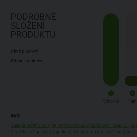
PODROBNÉ
SLOŽENÍ
PRODUKTU
Obal:
plastový
Přebal:
papírový
Výborné
Fajn
INCI:
Calendula Officinalis
,
Helianthus Annuus (Sunflower) Seed Oil
,
But
Cera Flava
,
Squalane
,
Squalane
,
Theobroma Cacao (Cocoa) Butte