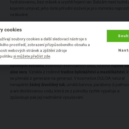
hydratovanou, bez vrásek a urychlí hojení ran. Balzám není nutné
kojením umývat, jeho čistě přírodní složení je pro miminko napros
neškodné.
Upozornění:
Na povrchu mastičky se MOHOU objevit bulky, které 
y cookies
chybou produktu. Jde o včelí vosk, který používáme v bio kvalitě. 
Souh
žívají soubory cookies a další sledovací nástroje s
není upravované a tak se někdy muzea na povrchu vysrážet. Při te
lského prostředí, zobrazení přizpůsobeného obsahu a
těla roztaje a dá se pěkně rozetřeme.
osti webových stránek a zjištění zdroje
Nast
politiku
si můžete přečíst zde
.
DULCIA natural
je
přírodní kosmetika
založená na bázi
rostlinnýc
bylinných extraktů
, kvalitních esenciálních olejů, vzácné
růžové vo
aloe vera
. Vznikla z rodinné
tradice bylinkářství a mastičkářství
, 
se přenáší z generace na generaci. V kosmetice DULCIA natural
nenajdete
žádný živočišný tuk
, umělá barviva, parabeny či palmov
a ani destilovanou vodu, která se z pokožky rychle vypařuje a
způsobuje pak její nadměrné vysušování.