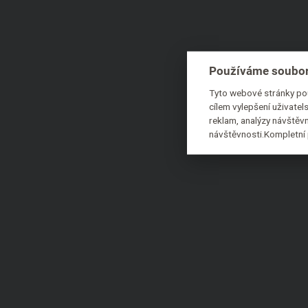
Používáme soubor
Tyto webové stránky pou
cílem vylepšení uživate
reklam, analýzy návštěvn
návštěvnosti.Kompletní 