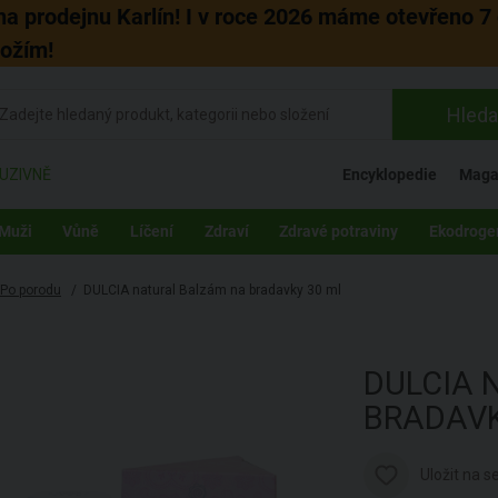
 na prodejnu Karlín! I v roce 2026 máme otevřeno 7 
božím!
Hleda
UZIVNĚ
Encyklopedie
Maga
Muži
Vůně
Líčení
Zdraví
Zdravé potraviny
Ekodroge
Po porodu
/
DULCIA natural Balzám na bradavky 30 ml
DULCIA 
BRADAV
Uložit na 