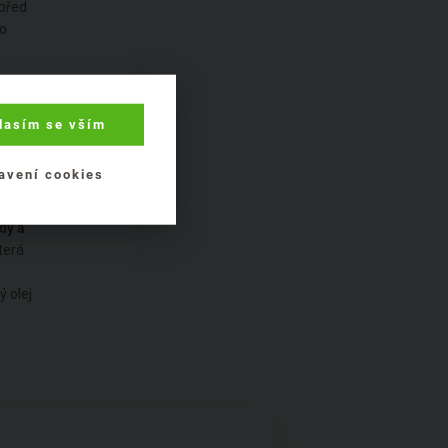
 před
to
nejsou
Vosk
lasím se vším
plotě
avení cookies
h a
dy a
která
ý olej