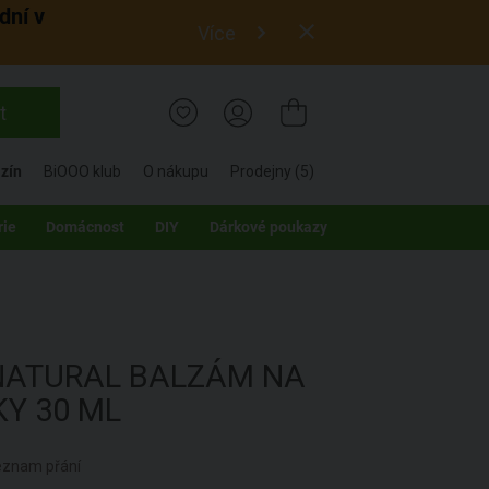
dní v
Více
t
zín
BiOOO klub
O nákupu
Prodejny (5)
rie
Domácnost
DIY
Dárkové poukazy
NATURAL
BALZÁM NA
KY
30 ML
seznam přání