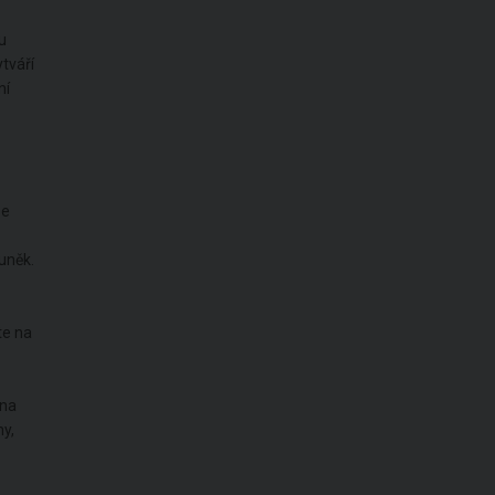
u
tváří
ní
e
uněk.
te na
 na
my,