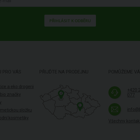
PŘIHLÁSIT K ODBĚRU
U PRO VÁS
PŘIJĎTE NA PRODEJNU
POMŮŽEME V
ice a eko drogerii
+420 
4
 bio značky
077
y
1
info@
smetickou složku
odní kosmetiky
Všechny kontak