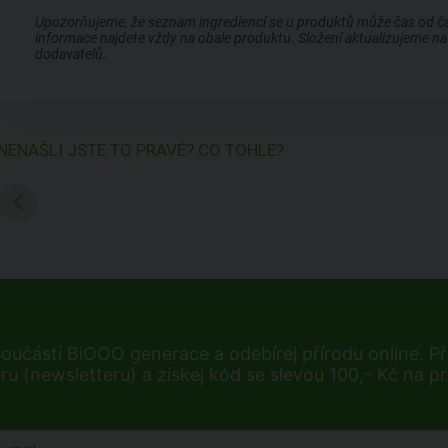
Upozorňujeme, že seznam ingrediencí se u produktů může čas od času
informace najdete vždy na obale produktu. Složení aktualizujeme na 
dodavatelů.
NENAŠLI JSTE TO PRAVÉ? CO TOHLE?
součástí BiOOO generace a odebírej přírodu online. Při
ru (newsletteru) a získej kód se slevou 100,- Kč na p