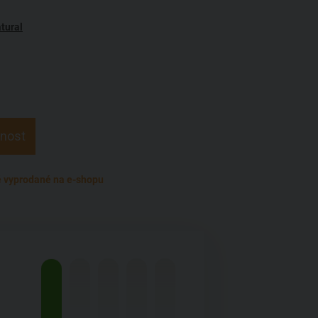
tural
pnost
 vyprodané na e-shopu