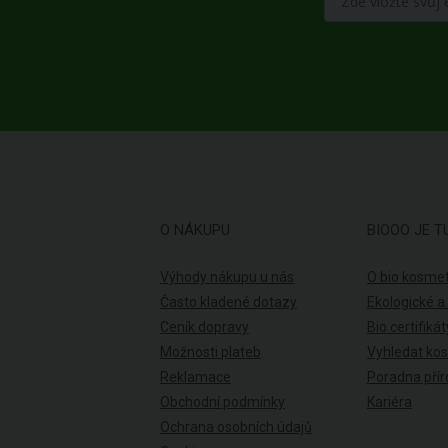
O NÁKUPU
BIOOO JE T
Výhody nákupu u nás
O bio kosmet
Často kladené dotazy
Ekologické a
Ceník dopravy
Bio certifikát
Možnosti plateb
Vyhledat ko
Reklamace
Poradna přír
Obchodní podmínky
Kariéra
Ochrana osobních údajů