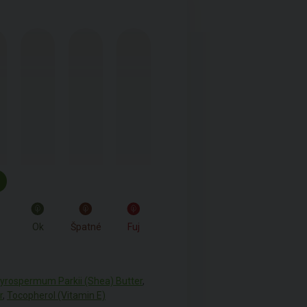
Ok
Špatné
Fuj
yrospermum Parkii (Shea) Butter
,
r
,
Tocopherol (Vitamin E)