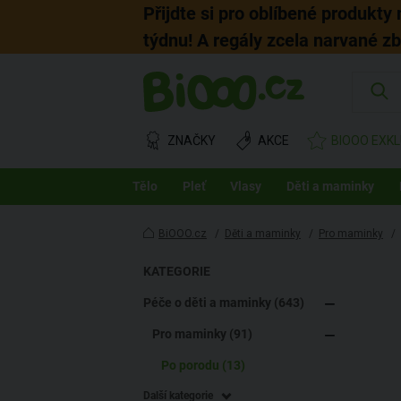
Přijdte si pro oblíbené produkty
týdnu! A regály zcela narvané z
ZNAČKY
AKCE
BIOOO EXKL
Tělo
Pleť
Vlasy
Děti a maminky
BiOOO.cz
/
Děti a maminky
/
Pro maminky
/
KATEGORIE
Péče o děti a maminky (643)
Pro maminky (91)
Po porodu (13)
Další kategorie