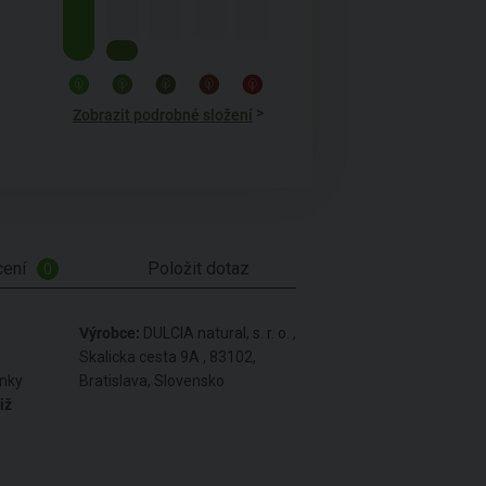
>
Zobrazit podrobné složení
ení
Položit dotaz
0
Výrobce:
DULCIA natural, s. r. o. ,
Skalicka cesta 9A , 83102,
inky
Bratislava, Slovensko
iž