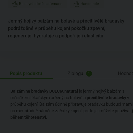
Bez syntetické parfemace
Handmade
Jemný hojivý balzám na bolavé a přecitlivělé bradavky
podrážděné v průběhu kojení pokožku zpevní,
regeneruje, hydratuje a podpoří její elasticitu.
Popis produktu
Z blogu
Hodnoc
1
Balzám na bradavky DULCIA natural
je jemný hojivý balzám s
měsíčkem lékařským určený na bolavé a
přecitlivělé bradavky
v
průběhu kojení. Balzám účinně připravuje bradavku budoucí mam
na mimořádně náročné začátky kojení, proto jej můžete používat
j
během těhotenství.