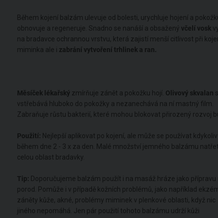
Během kojení balzám ulevuje od bolesti, urychluje hojení a pokožk
obnovuje a regeneruje. Snadno se nanáší a obsažený
včelí vosk
vy
na bradavce ochrannou vrstvu, která zajistí menší citlivost při koje
miminka ale i
zabrání vytvoření trhlinek a ran.
Měsíček
lékařský
zmírňuje zánět a pokožku hojí.
Olivový
skvalan
s
vstřebává hluboko do pokožky a nezanechává na ní mastný film.
Zabraňuje růstu bakterií, které mohou blokovat přirozený rozvoj b
Použití:
Nejlepší aplikovat po kojení, ale může se používat kdykoliv
během dne 2 - 3 x za den. Malé množství jemného balzámu natře
celou oblast bradavky.
Tip:
Doporučujeme balzám použít i na masáž hráze jako přípravu
porod. Pomůže i v případě kožních problémů, jako například ekzé
záněty kůže, akné, problémy miminek v plenkové oblasti, když nic
jiného nepomáhá. Jen pár použití tohoto balzámu udrží kůži