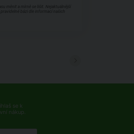
 měnit a mírně se lišit. Nejaktuálnější
pravidelné bázi dle informací našich
hlaš se k
rvní nákup.