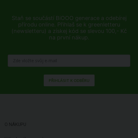
Staň se součástí BiOOO generace a odebírej
přírodu online. Přihlaš se k greenletteru
(newsletteru) a získej kód se slevou 100,- Kč
na první nákup.
PŘIHLÁSIT K ODBĚRU
O NÁKUPU