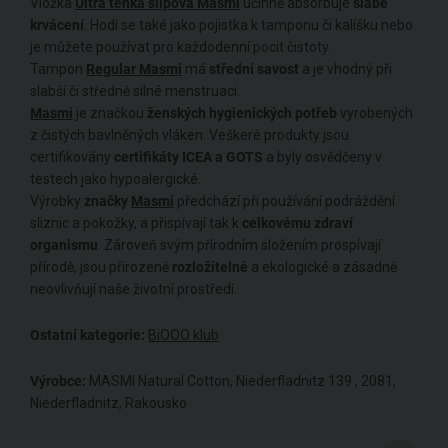
Vložka
Ultra tenká slipová Masmi
účinně absorbuje
slabé
krvácení
. Hodí se také jako pojistka k tamponu či kalíšku nebo
je můžete používat pro každodenní pocit čistoty.
Tampon
Regular Masmi
má
střední savost
a je vhodný při
slabší či středně silné menstruaci.
Masmi
je značkou
ženských hygienických potřeb
vyrobených
z čistých bavlněných vláken. Veškeré produkty jsou
certifikovány
certifikáty ICEA a GOTS
a byly osvědčeny v
testech jako hypoalergické.
Výrobky
značky
Masmi
předchází při používání podráždění
sliznic a pokožky, a přispívají tak k
celkovému zdraví
organismu
. Zároveň svým přírodním složením prospívají
přírodě, jsou přirozeně
rozložitelné
a ekologické a zásadně
neovlivňují naše životní prostředí.
Ostatní kategorie:
BiOOO klub
Výrobce:
MASMI Natural Cotton, Niederfladnitz 139 , 2081,
Niederfladnitz, Rakousko