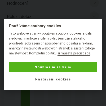
Hodnocení
Položit dotaz
Používáme soubory cookies
Tyto webové stránky používají soubory cookies a další
sledovací nástroje s cílem vylepšení uživatelského
PODROBNÉ SLOŽENÍ
prostředí, zobrazení přizpůsobeného obsahu a reklam,
PRODUKTU
analýzy návštěvnosti webových stránek a zjištění zdroje
návštěvnosti.Kompletní politiku
si můžete přečíst zde
.
Obal:
plastový
Souhlasím se vším
Přebal:
papírový
Nastavení cookies