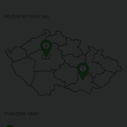
PŘIJĎTE NA PRODEJNU
4
1
POMŮŽEME VÁM?