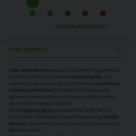
>
Zobrazit podrobné složení
Popis produktu
Sada vzorků Masmi
obsahuje 3 ks dámských hygienických
pomůcek vyrobených z kvalitní
organické bavlny
. Ta je
nejenom skvěle savá, ale také velice jemná a
nezpůsobuje
nežádoucí podráždění
. Při výrobě totiž nebyly použity
agresivní chemické látky ani parfemace, takže si bavlna
zachovává své nejlepší vlastnosti.
Vložka
Ultra Day Masmi
vás spolehlivě ochrání během
menstruace. Díky křidélkům spolehlivě absorbuje i
silnější
krvácení
a účinně zabrání nechtěnému protečení krve i při
aktivním pohybu.