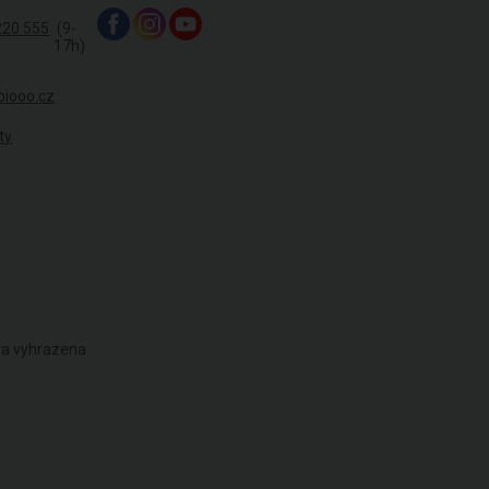
220 555
(9-
17h)
biooo.cz
ty
áva vyhrazena