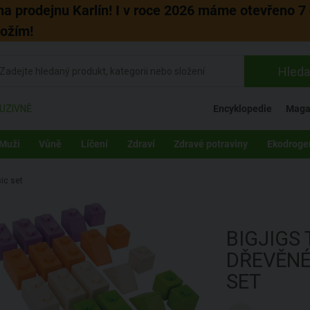
 na prodejnu Karlín! I v roce 2026 máme otevřeno 7 
božím!
Hleda
UZIVNĚ
Encyklopedie
Maga
Muži
Vůně
Líčení
Zdraví
Zdravé potraviny
Ekodroge
ic set
BIGJIGS
DŘEVĚNÉ
SET