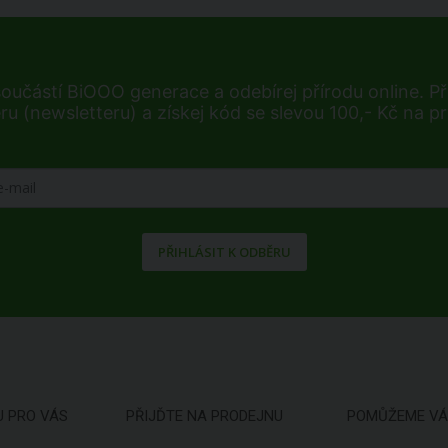
součástí BiOOO generace a odebírej přírodu online. Při
ru (newsletteru) a získej kód se slevou 100,- Kč na p
PŘIHLÁSIT K ODBĚRU
U PRO VÁS
PŘIJĎTE NA PRODEJNU
POMŮŽEME V