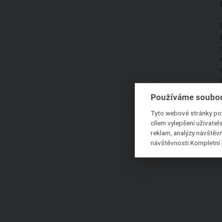
Používáme soubor
Tyto webové stránky pou
cílem vylepšení uživate
reklam, analýzy návštěvn
návštěvnosti.Kompletní 