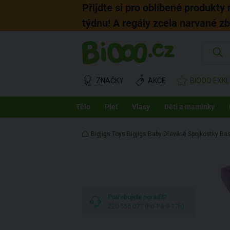
Přijdte si pro oblíbené produkty
týdnu! A regály zcela narvané z
ZNAČKY
AKCE
BIOOO EXKL
Tělo
Pleť
Vlasy
Děti a maminky
Bigjigs Toys Bigjigs Baby Dřevěné Spojkostky Bas
Potřebujete poradit?
220 555 077 (Po-Pá 9-17h)