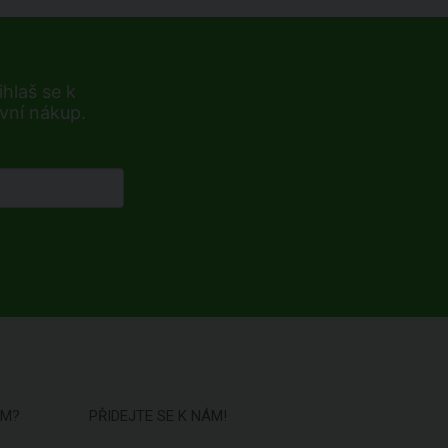
hlaš se k
rvní nákup.
ÁM?
PŘIDEJTE SE K NÁM!