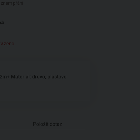
seznam přání
ys
yřazeno.
2m+ Materiál: dřevo, plastové
Položit dotaz