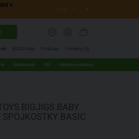
dní v
Více
t
zín
BiOOO klub
O nákupu
Prodejny (5)
rie
Domácnost
DIY
Dárkové poukazy
 TOYS
BIGJIGS BABY
 SPOJKOSTKY BASIC