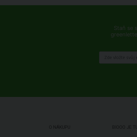
Staň se 
greenlette
O NÁKUPU
BIOOO JE T