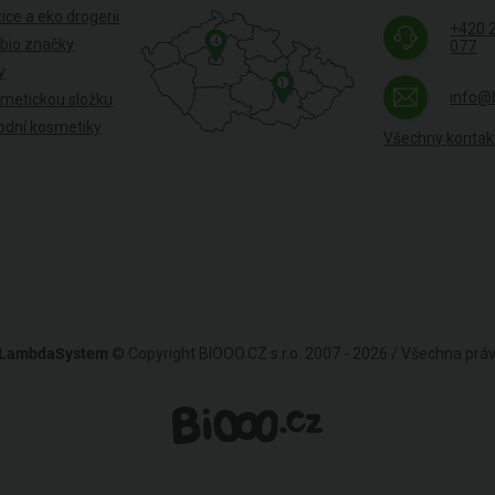
ice a eko drogerii
+420 
4
 bio značky
077
y
1
info@
smetickou složku
odní kosmetiky
Všechny kontak
LambdaSystem
© Copyright BIOOO.CZ s.r.o. 2007 - 2026 / Všechna pr