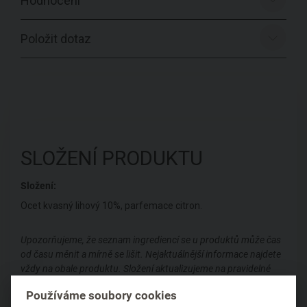
Hodnocení
Položit dotaz
SLOŽENÍ PRODUKTU
Složení:
Ocet kvasný lihový 10%, parfemace citron.
Upozorňujeme, že seznam ingrediencí se u produktů může čas
od času měnit a mírně se lišit. Nejaktuálnější informace najdete
vždy na obale produktu. Složení aktualizujeme na pravidelné
bázi dle informací našich dodavatelů.
Používáme soubory cookies