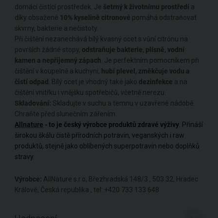
domácí čistící prostředek. Je
šetrný k životnímu prostředí
a
díky obsažené
10% kyselině citronové
pomáhá odstraňovat
skvrny, bakterie a nečistoty.
Při čištění nezanechává bílý kvasný ocet s vůní citrónu na
površích žádné stopy,
odstraňuje bakterie, plísně, vodní
kamen a nepříjemný zápach
. Je perfektním pomocníkem při
čištění v koupelně a kuchyni,
hubí plevel, změkčuje vodu a
čistí odpad
. Bílý ocet je vhodný také jako
dezinfekce
a na
čištění vnitřku i vnějšku spotřebičů, včetně nerezu.
Skladování:
Skladujte v suchu a temnu v uzavřené nádobě.
Chraňte před slunečním zářením.
Allnature
- to je český výrobce produktů zdravé výživy
. Přináší
širokou škálu čistě přírodních potravin, veganských i raw
produktů, stejně jako oblíbených superpotravin nebo doplňků
stravy.
Výrobce:
AllNature s.r.o, Březhradská 148/3 , 503 32, Hradec
Králové, Česká republika , tel: +420 733 133 648