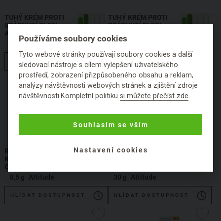
TUHÝ KRÉM PROTI
TUHÝ KRÉM PROTI
STÁRNUTÍ PLETI
STÁRNUTÍ PLETI
ATTITUDE OCEANLY S
ATTITUDE OCEANLY S
Používáme soubory cookies
PEPTIDY
PEPTIDY
8,5 g
Attitude
30 g
Attitude
Tyto webové stránky používají soubory cookies a další
HLÍDAT DOSTUPNOST
HLÍDAT DOSTUPNOST
sledovací nástroje s cílem vylepšení uživatelského
prostředí, zobrazení přizpůsobeného obsahu a reklam,
analýzy návštěvnosti webových stránek a zjištění zdroje
návštěvnosti.Kompletní politiku
si můžete přečíst zde
.
Souhlasím se vším
Nastavení cookies
ROZJASŇUJÍCÍ TUHÝ
ROZJASŇUJÍCÍ TUHÝ
KRÉM ATTITUDE
KRÉM ATTITUDE
OCEANLY S
OCEANLY S
VITAMÍNEM C
VITAMÍNEM C
8,5 g
Attitude
30 g
Attitude
HLÍDAT DOSTUPNOST
HLÍDAT DOSTUPNOST