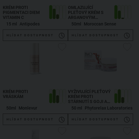
KRÉM PROTI
OMLAZUJÍCÍ
PIGMENTACI DIEM
PLEŤOVÝ KRÉM S
VITAMIN C
ARGANOVÝM
OLEJEM A
15 ml
Antipodes
50ml
Moroccan Sense
KYSELINOU
HYALURONOVOU
HLÍDAT DOSTUPNOST
HLÍDAT DOSTUPNOST
KRÉM PROTI
VYŽIVUJÍCÍ PLEŤOVÝ
VRÁSKÁM
KRÉM PROTI
STÁRNUTÍ S GOJI A
OMEGA 3 A 6
50ml
Monlevur
50 ml
Phytorelax Laboratories
MASTNÝMI
KYSELINAMI
HLÍDAT DOSTUPNOST
HLÍDAT DOSTUPNOST