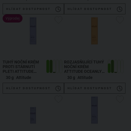
HLÍDAT DOSTUPNOST
HLÍDAT DOSTUPNOST
Výprodej
TUHÝ NOČNÍ KRÉM
ROZJASŇUJÍCÍ TUHÝ
PROTI STÁRNUTÍ
NOČNÍ KRÉM
PLETI ATTITUDE
ATTITUDE OCEANLY S
OCEANLY S PEPTIDY
VITAMÍNEM C
30 g
Attitude
30 g
Attitude
HLÍDAT DOSTUPNOST
HLÍDAT DOSTUPNOST