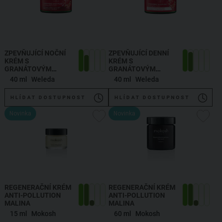
ZPEVŇUJÍCÍ NOČNÍ
ZPEVŇUJÍCÍ DENNÍ
KRÉM S
KRÉM S
GRANÁTOVÝM
GRANÁTOVÝM
JABLKEM A MACA
JABLKEM A MACA
40 ml
Weleda
40 ml
Weleda
PEPTIDY
PEPTIDY
HLÍDAT DOSTUPNOST
HLÍDAT DOSTUPNOST
Novinka
Novinka
REGENERAČNÍ KRÉM
REGENERAČNÍ KRÉM
ANTI-POLLUTION
ANTI-POLLUTION
MALINA
MALINA
15 ml
Mokosh
60 ml
Mokosh