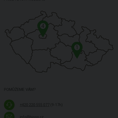
4
1
POMŮŽEME VÁM?
+420 220 555 077
(9-17h)
info@biooo.cz