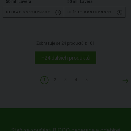
50 ml
Lavera
50 ml
Lavera
HLÍDAT DOSTUPNOST
HLÍDAT DOSTUPNOST
Zobrazuje se
24
produktů z
101
+24 dalších produktů
1
2
3
4
5
Staň se součástí BiOOO generace a odebírej