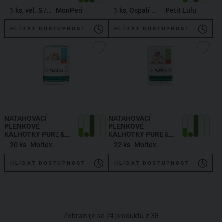
1 ks, vel. S / 3-6 kg
MonPeri
1 ks, Ospalí medvídci
Petit Lulu
HLÍDAT DOSTUPNOST
HLÍDAT DOSTUPNOST
NATAHOVACÍ
NATAHOVACÍ
PLENKOVÉ
PLENKOVÉ
KALHOTKY PURE &
KALHOTKY PURE &
NATURE JUNIOR 9-14
NATURE MAXI 7-12
20 ks
Moltex
22 ks
Moltex
KG
KG
HLÍDAT DOSTUPNOST
HLÍDAT DOSTUPNOST
Zobrazuje se
24
produktů z
38