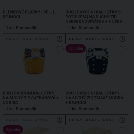
PLENKOVÉ PLAVKY | VEL. L,
DUO | SVRCHNÍ KALHOTKY S
REJNOCI
POTISKEM | NA SUCHÝ ZIP,
NEBESKÁ ZVÍŘÁTKA + HNĚDÁ
1 ks
Bamboolik
1 ks
Bamboolik
HLÍDAT DOSTUPNOST
HLÍDAT DOSTUPNOST
Výprodej
DUO | SVRCHNÍ KALHOTKY |
DUO | SVRCHNÍ KALHOTKY |
NA SUCHÝ ZIP, ŠAFRÁNOVÁ +
NA SUCHÝ ZIP, TMAVĚ MODRÁ
NORDIC
+ REJNOCI
1 ks
Bamboolik
1 ks
Bamboolik
HLÍDAT DOSTUPNOST
HLÍDAT DOSTUPNOST
Výprodej