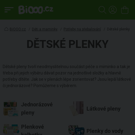
BiOOO.cz
/
Děti a maminky
/
Potřeby na přebalování
/
Dětské plenky
DĚTSKÉ PLENKY
Dětské pleny tvoří neodmyslitelnou součást péče o miminko a tak je
třeba při jejich výběru dávat pozor na jednotlivé složky a hlavně
potřeby dítěte. Jak se v plenách lépe zorientovat? Jsou lepší látkové
či jednorázové? Pomůžeme s výběrem.
Jednorázové
Látkové pleny
pleny
Plenkové
Plenky do vody
kalhotky