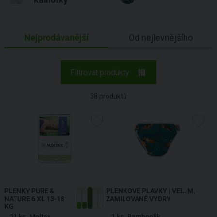
Nejprodávanější
Od nejlevnějšího
Filtrovat produkty
38
produktů
PLENKY PURE &
PLENKOVÉ PLAVKY | VEL. M,
NATURE 6 XL 13-18
ZAMILOVANÉ VYDRY
KG
21 ks
Moltex
1 ks
Bamboolik