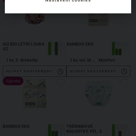
AI2 BIO LETNÍ LOUKA
BAMBOO EKO
SZ
1 ks, S
Breberky
1 ks, vel. M / 5-9 kg
MonPeri
HLÍDAT DOSTUPNOST
HLÍDAT DOSTUPNOST
Výprodej
BAMBOO EKO
TRÉNINKOVÉ
KALHOTKY, VEL. S