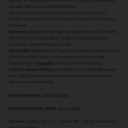
bohatý na množství enzymů, vitaminů řady B, betakarotenu,
ale také vlákniny a rostlinných bílkovin.
Tip:
Ovocné smoothie či jen sklenička vody smíchaná s
mladým ječmenem vám pomůže při redukční dietě i při jarní
detoxikaci.
Dávkování:
Dospělí užívají čajovou lžičku nalačno 2-3x denně,
děti od 3 let 1/2 čajové lžičky 1x denně. Sušená šťáva se
rozmíchá v chladné neperlivé vodě.
Upozornění:
Nepřekračujte doporučené denní dávkování. Není
náhradou pestré stravy. Uchovávejte mimo dosah dětí.
Český prodejce
Naturalis
nabízí ve svém sortimentu
oblíbené
superpotraviny,
které patří mezi ty nejkvalitnější na
trhu. Mají výjimečné výživové vlastnosti a mohou se pyšnit
výbornou vstřebatelností.
Ostatní kategorie:
Zelený ječmen
Aromaterapeutické účinky:
afty a opary
Výrobce:
Gloobe corp. s.r.o. , Zelená 487 , 252 62, Horoměřice,
Česká republika