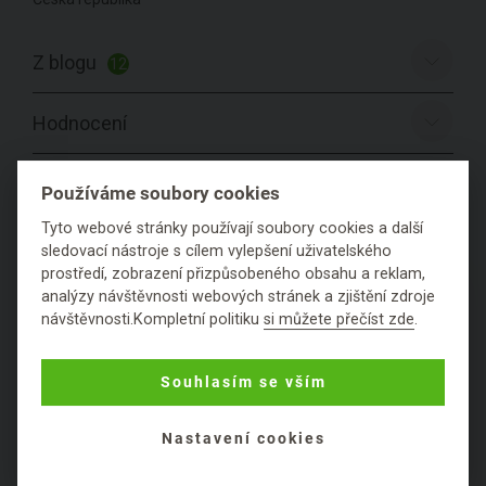
Z blogu
12
Hodnocení
Položit dotaz
Používáme soubory cookies
Tyto webové stránky používají soubory cookies a další
sledovací nástroje s cílem vylepšení uživatelského
prostředí, zobrazení přizpůsobeného obsahu a reklam,
PODROBNÉ SLOŽENÍ
analýzy návštěvnosti webových stránek a zjištění zdroje
návštěvnosti.Kompletní politiku
si můžete přečíst zde
.
PRODUKTU
Souhlasím se vším
Konzistence:
sypká
Přebal:
papírový
Nastavení cookies