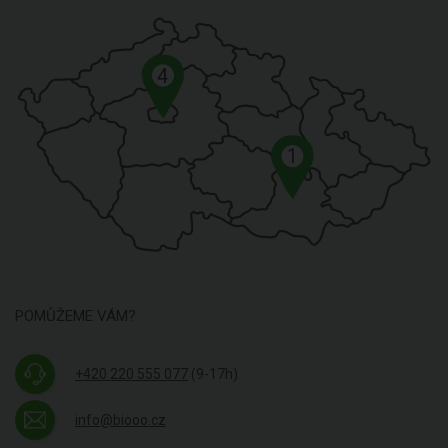
4
1
POMŮŽEME VÁM?
+420 220 555 077
(9-17h)
info@biooo.cz