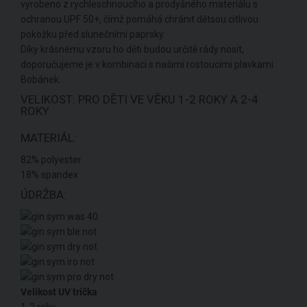
vyrobeno z rychleschnoucího a prodyšného materiálu s
ochranou UPF 50+, čímž pomáhá chránit dětsou citlivou
pokožku před slunečními paprsky.
Díky krásnému vzoru ho děti budou určitě rády nosit,
doporučujeme je v kombinaci s našimi rostoucími plavkami
Bobánek.
VELIKOST: PRO DĚTI VE VĚKU 1-2 ROKY A 2-4
ROKY
MATERIÁL:
82% polyester
18% spandex
ÚDRŽBA:
Velikost UV trička
1-2 roky