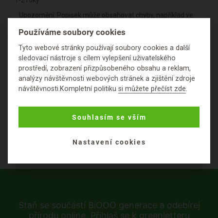
Upozornění: Popisek může obsahovat chyby, například ve
složení. Pokud jste našli v popisku chybu, kontaktujte nás
Používáme soubory cookies
prosím jednou z následujících možností -
kontakt
.
Tyto webové stránky používají soubory cookies a další
sledovací nástroje s cílem vylepšení uživatelského
Hodnocení
prostředí, zobrazení přizpůsobeného obsahu a reklam,
analýzy návštěvnosti webových stránek a zjištění zdroje
návštěvnosti.Kompletní politiku
si můžete přečíst zde
.
Položit dotaz
Souhlasím se vším
Nastavení cookies
Staň se součástí BiOOO generace a odebírej
přírodu online. Přihlaš se k greenletteru