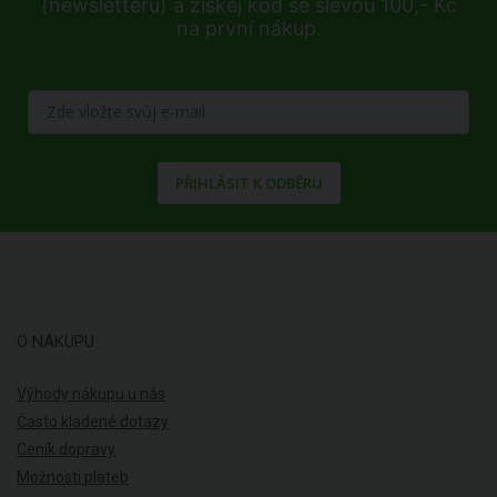
(newsletteru) a získej kód se slevou 100,- Kč
na první nákup.
PŘIHLÁSIT K ODBĚRU
O NÁKUPU
Výhody nákupu u nás
Často kladené dotazy
Ceník dopravy
Možnosti plateb