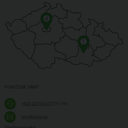
4
1
POMŮŽEME VÁM?
+420 220 555 077
(9-17h)
info@biooo.cz
Všechny kontakty