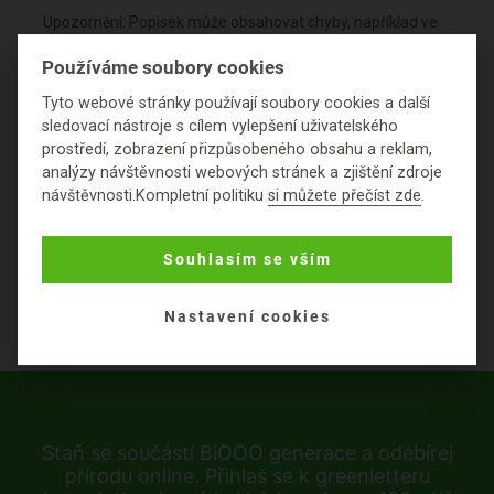
Upozornění: Popisek může obsahovat chyby, například ve
složení. Pokud jste našli v popisku chybu, kontaktujte nás
Používáme soubory cookies
prosím jednou z následujících možností -
kontakt
.
Tyto webové stránky používají soubory cookies a další
sledovací nástroje s cílem vylepšení uživatelského
Hodnocení
prostředí, zobrazení přizpůsobeného obsahu a reklam,
analýzy návštěvnosti webových stránek a zjištění zdroje
návštěvnosti.Kompletní politiku
si můžete přečíst zde
.
Položit dotaz
Souhlasím se vším
Nastavení cookies
Staň se součástí BiOOO generace a odebírej
přírodu online. Přihlaš se k greenletteru