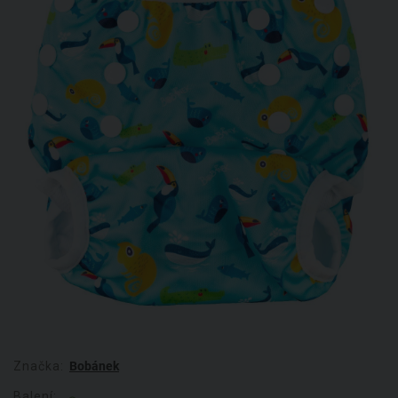
Značka:
Bobánek
Balení: