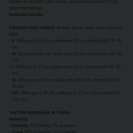
sahající až do zadní části beder, což poskytuje komfort i při
běžné menstruaci.
Velikostní tabulka:
Důkladně zvolte velikost
dle šířky gumy, výšky sedu a obvodu
boků:
S
: Šířka gumy 32 cm, výška sedu 20 cm, obvod boků 74–79
cm
M
: Šířka gumy 36 cm, výška sedu 22 cm, obvod boků 80–85
cm
L
: Šířka gumy 37 cm, výška sedu 24 cm, obvod boků 86–90
cm
XL
: Šířka gumy 39 cm, výška sedu 26.5 cm, obvod boků 91–
96 cm
XXL
: Šířka gumy 40 cm, výška sedu 27 cm, obvod boků 97–
102 cm
VNITŘNÍ MEMBRÁNA JE ČERNÁ
Materiály:
Kalhotky
: 95% Modal, 5% Spandex
Guma
: 80% Polyester, 20% Elastan