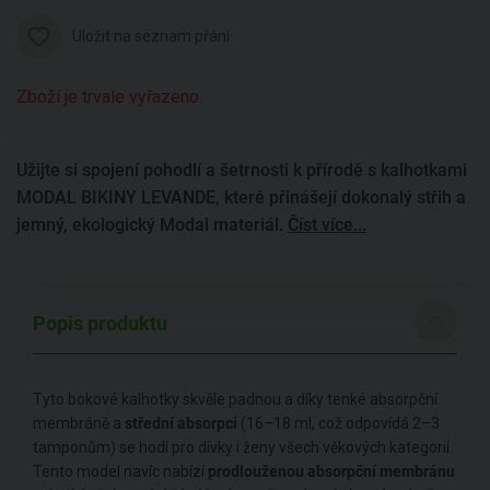
Uložit na seznam přání
Zboží je trvale vyřazeno.
Užijte si spojení pohodlí a šetrnosti k přírodě s kalhotkami
MODAL BIKINY LEVANDE, které přinášejí dokonalý střih a
jemný, ekologický Modal materiál.
Číst více...
Popis produktu
Tyto bokové kalhotky skvěle padnou a díky tenké absorpční
membráně a
střední absorpci
(16–18 ml, což odpovídá 2–3
tamponům) se hodí pro dívky i ženy všech věkových kategorií.
Tento model navíc nabízí
prodlouženou absorpční membránu