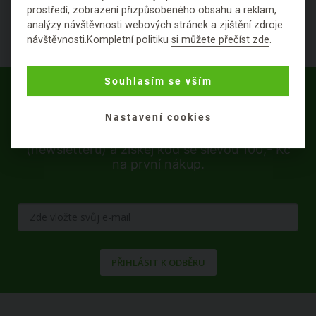
prostředí, zobrazení přizpůsobeného obsahu a reklam,
analýzy návštěvnosti webových stránek a zjištění zdroje
návštěvnosti.Kompletní politiku
si můžete přečíst zde
.
Souhlasím se vším
Nastavení cookies
Staň se součástí BiOOO generace a odebírej
přírodu online. Přihlaš se k greenletteru
(newsletteru) a získej kód se slevou 100,- Kč
na první nákup.
PŘIHLÁSIT K ODBĚRU