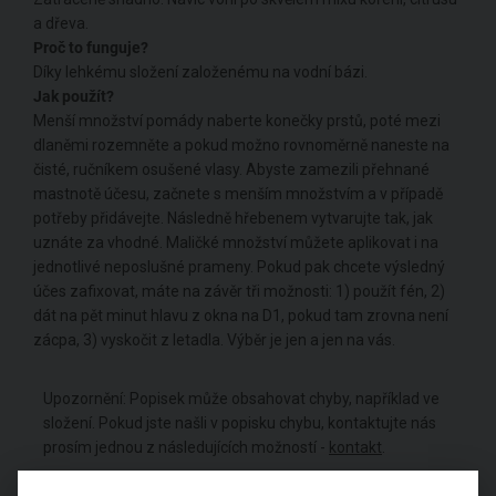
a dřeva.
Proč to
funguje?
Díky lehkému složení založenému na vodní bázi.
Jak použít?
Menší množství pomády naberte konečky prstů, poté mezi
dlaněmi rozemněte a pokud možno rovnoměrně naneste na
čisté, ručníkem osušené vlasy. Abyste zamezili přehnané
mastnotě účesu, začnete s menším množstvím a v případě
potřeby přidávejte. Následně hřebenem vytvarujte tak, jak
uznáte za vhodné. Maličké množství můžete aplikovat i na
jednotlivé neposlušné prameny. Pokud pak chcete výsledný
účes zafixovat, máte na závěr tři možnosti: 1) použít fén, 2)
dát na pět minut hlavu z okna na D1, pokud tam zrovna není
zácpa, 3) vyskočit z letadla. Výběr je jen a jen na vás.
Upozornění: Popisek může obsahovat chyby, například ve
složení. Pokud jste našli v popisku chybu, kontaktujte nás
prosím jednou z následujících možností -
kontakt
.