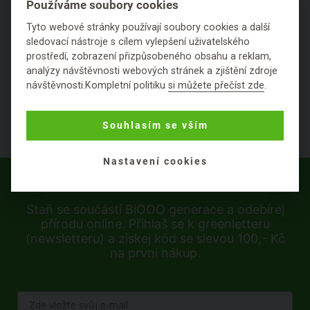
Používáme soubory cookies
Hodnocení
Tyto webové stránky používají soubory cookies a další
sledovací nástroje s cílem vylepšení uživatelského
Položit dotaz
prostředí, zobrazení přizpůsobeného obsahu a reklam,
analýzy návštěvnosti webových stránek a zjištění zdroje
návštěvnosti.Kompletní politiku
si můžete přečíst zde
.
Souhlasím se vším
Nastavení cookies
Staň se součástí BiOOO generace a odebírej
přírodu online. Přihlaš se k greenletteru
(newsletteru) a získej kód se slevou 100,- Kč
na první nákup.