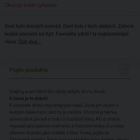
Zboží je trvale vyřazeno.
Dost bylo levných pomád. Dost bylo i těch slabých. Zelená
lesklá pomáda od Kpt. Fawcetta udrží i ty nejbláznivější
vlasy.
Číst více...
Popis produktu
Stajling a perfektní číro nikdy nebylo víc na dosah.
K čemu je to dobré?
K dokonalé držbě nepoddajných vlasů. Dodá jim objem s
lesklým nádechem, aniž by je zatížila. Vhodná je takřka
univerzálně, poradí si tedy i s hustšími vlasy. Ať už chcete
vypadat jako plážový svalnatec z Pobřežní hlídky, či si vlasy
ulíznete dozadu jako mafián z New Yorku, půjde to.
Zatraceně snadno. Navíc voní po skvělém mixu koření, citrusu