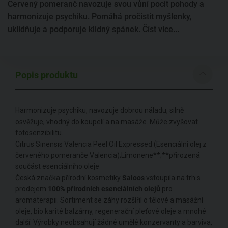
Červený pomeranč navozuje svou vůní pocit pohody a
harmonizuje psychiku. Pomáhá pročistit myšlenky,
uklidňuje a podporuje klidný spánek.
Číst více...
Popis produktu
Harmonizuje psychiku, navozuje dobrou náladu, silně
osvěžuje, vhodný do koupelí a na masáže. Může zvyšovat
fotosenzibilitu.
Citrus Sinensis Valencia Peel Oil Expressed (Esenciální olej z
červeného pomeranče Valencia);Limonene**;**přirozená
součást esenciálního oleje
Česká značka přírodní kosmetiky
Saloos
vstoupila na trh s
prodejem
100% přírodních esenciálních olejů
pro
aromaterapii. Sortiment se záhy rozšířil o tělové a masážní
oleje, bio karité balzámy, regenerační pleťové oleje a mnohé
další. Výrobky neobsahují žádné umělé konzervanty a barviva,