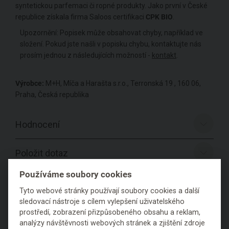
syntetickou parfemaci či ropné produkty. Jako první v České
republice získala firma Saloos certifikaci
CPK BIO
.
Upozornění: Popisek může obsahovat chyby, například ve
složení. Pokud jste našli v popisku chybu, kontaktujte nás
prosím jednou z následujících možností -
kontakt
.
Výrobce:
M+H, Míča a Harašta s.r.o., Terronská 19 , 160 06,
Praha, Česká republika
Hodnocení
Položit dotaz
Používáme soubory cookies
Tyto webové stránky používají soubory cookies a další
sledovací nástroje s cílem vylepšení uživatelského
prostředí, zobrazení přizpůsobeného obsahu a reklam,
analýzy návštěvnosti webových stránek a zjištění zdroje