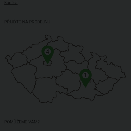
Kariéra
PŘIJĎTE NA PRODEJNU
4
1
POMŮŽEME VÁM?