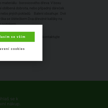
 materiálu - borovicového dřeva. V boxu
bní oblíbená dobrota, nebo případný dáreček.
tí nebo jiných pokladů. Balení obsahuje: Dvě
čka se štětečkem Dva dřevěné kalíšky na
ným potiskem
lasím se vším
 jste našli v popisku chybu, kontaktujte
avení cookies
hlaš se k
rvní nákup.