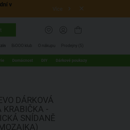
dní v
Více
t
zín
BiOOO klub
O nákupu
Prodejny (5)
rie
Domácnost
DIY
Dárkové poukazy
ŘEVO
DÁRKOVÁ
 KRABIČKA -
CKÁ SNÍDANĚ
MOZAIKA)