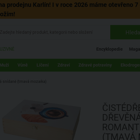
 na prodejnu Karlín! I v roce 2026 máme otevřeno 7 
božím!
Hleda
UZIVNĚ
Encyklopedie
Maga
Muži
Vůně
Líčení
Zdraví
Zdravé potraviny
Ekodroge
ká snídaně (tmavá mozaika)
ČISTÉD
DŘEVĚNÁ
ROMANTI
(TMAVÁ 