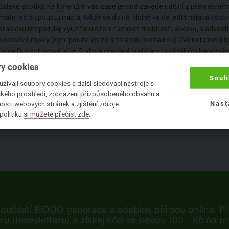
daleké exotiky. Ke kořenům vás zase jemně zavede náčiní z překrásného
máte ještě spoustu místa, takže se do něj klidně vejde ještě nějaká oso
Krabičku lze později využít k uložení různých drobností, šperků, sladkos
kokosové misky (nyní pouze verze s tmavou mozaikou) Dvě nerezová br
vejce Dvě kokosové lžíce Stylová dřevěná krabice s originálním barev
y cookies
Souh
Upozornění: Popisek může obsahovat chyby, například ve složení. Pokud
žívají soubory cookies a další sledovací nástroje s
nás prosím jednou z následujících možností -
kontakt
.
lského prostředí, zobrazení přizpůsobeného obsahu a
osti webových stránek a zjištění zdroje
Nast
politiku
si můžete přečíst zde
.
součástí BiOOO generace a odebírej přírodu online. Při
ru (newsletteru) a získej kód se slevou 100,- Kč na p