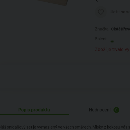
Uložit na 
Značka:
ČistéDřev
Balení:
Zboží je trvale v
Popis produktu
Hodnocení
0
Náš snídaňový set je vymazlený ve všech směrech. Misky z kokosu vás 