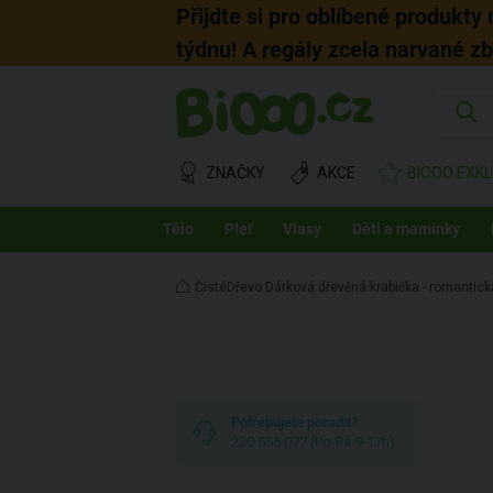
Přijdte si pro oblíbené produkty
týdnu! A regály zcela narvané z
ZNAČKY
AKCE
BIOOO EXKL
Tělo
Pleť
Vlasy
Děti a maminky
ČistéDřevo Dárková dřevěná krabička - romantic
Potřebujete poradit?
220 555 077 (Po-Pá 9-17h)