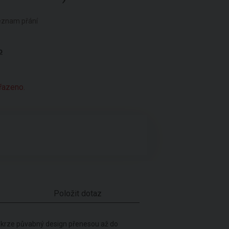
seznam přání
o
yřazeno.
Položit dotaz
skrze půvabný design přenesou až do