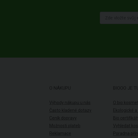
O NÁKUPU
BIOOO JE T
Výhody nákupu u nás
O bio kosmet
Často kladené dotazy
Ekologické a
Ceník dopravy
Bio certifikát
Možnosti plateb
Vyhledat ko
Reklamace
Poradna přír