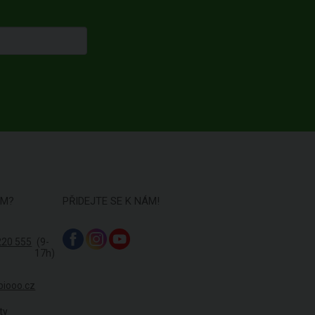
ÁM?
PŘIDEJTE SE K NÁM!
220 555
(9-
17h)
biooo.cz
ty