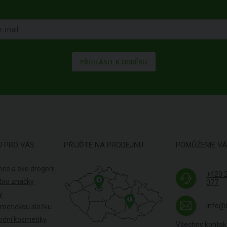
PŘIHLÁSIT K ODBĚRU
U PRO VÁS
PŘIJĎTE NA PRODEJNU
POMŮŽEME V
ice a eko drogerii
+420 
4
 bio značky
077
y
1
info@
smetickou složku
odní kosmetiky
Všechny kontak