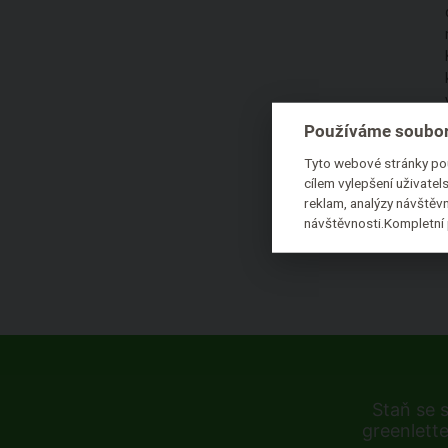
Používáme soubor
Tyto webové stránky pou
cílem vylepšení uživate
reklam, analýzy návštěvn
návštěvnosti.Kompletní 
Staň se 
greenlette