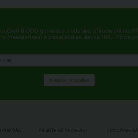
součástí BiOOO generace a odebírej přírodu online. Při
ru (newsletteru) a získej kód se slevou 100,- Kč na p
PŘIHLÁSIT K ODBĚRU
U PRO VÁS
PŘIJĎTE NA PRODEJNU
POMŮŽEME V