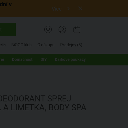
dní v
Více
t
zín
BiOOO klub
O nákupu
Prodejny (5)
rie
Domácnost
DIY
Dárkové poukazy
DEODORANT SPREJ
 A LIMETKA, BODY SPA