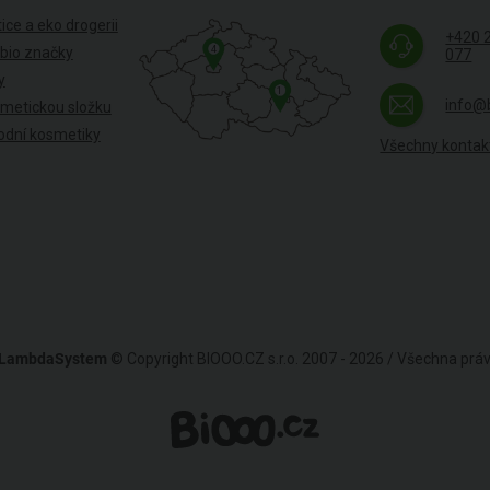
ice a eko drogerii
+420 
4
 bio značky
077
y
1
info@
smetickou složku
odní kosmetiky
Všechny kontak
LambdaSystem
© Copyright BIOOO.CZ s.r.o. 2007 - 2026 / Všechna pr