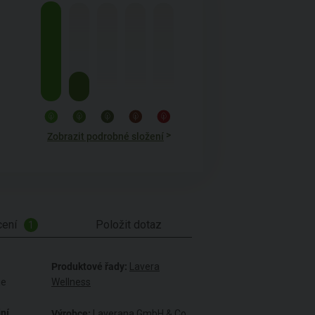
>
Zobrazit podrobné složení
ení
Položit dotaz
1
Produktové řady:
Lavera
je
Wellness
dní
Výrobce:
Laverana GmbH & Co.