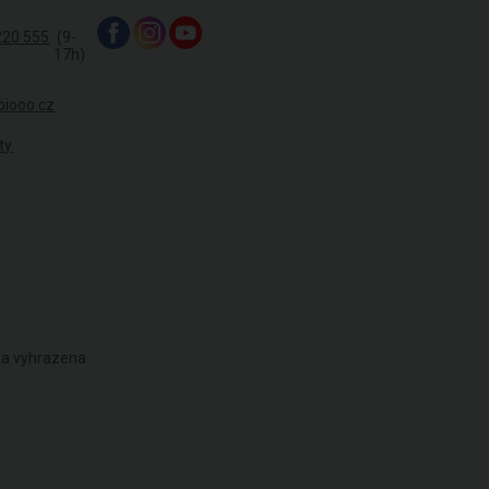
220 555
(9-
17h)
biooo.cz
ty
áva vyhrazena