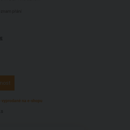
seznam přání
UE
pnost
 vyprodané na e-shopu
ks