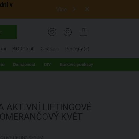
dní v
Více
t
zín
BiOOO klub
O nákupu
Prodejny (5)
rie
Domácnost
DIY
Dárkové poukazy
LA
AKTIVNÍ LIFTINGOVÉ
POMERANČOVÝ KVĚT
CTIVE LIFTING SERUM