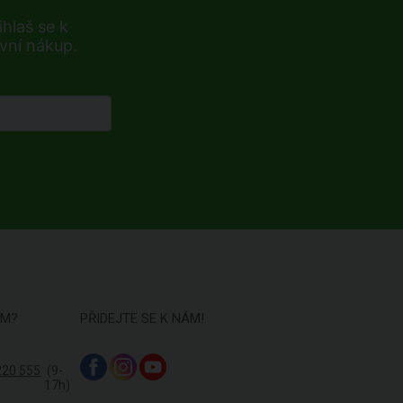
hlaš se k
rvní nákup.
ÁM?
PŘIDEJTE SE K NÁM!
220 555
(9-
17h)