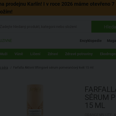
 na prodejnu Karlín! I v roce 2026 máme otevřeno 7 
božím!
Hleda
UZIVNĚ
Encyklopedie
Maga
Muži
Vůně
Líčení
Zdraví
Zdravé potraviny
Ekodroge
á séra
/
Farfalla Aktivní liftingové sérum pomerančový květ 15 ml
FARFAL
SÉRUM 
15 ML
ORANGENBLÜTE, A