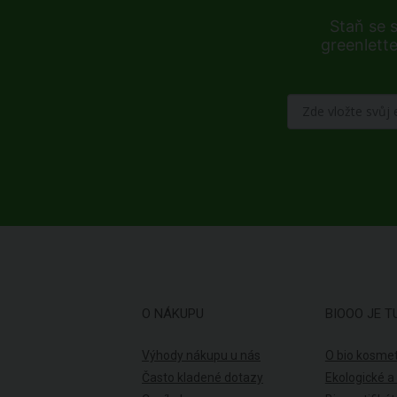
Staň se 
greenlette
O NÁKUPU
BIOOO JE T
Výhody nákupu u nás
O bio kosmet
Často kladené dotazy
Ekologické a