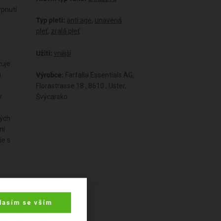
ypnutí
Typ pleti:
anti age
,
unavená
pleť
,
zralá pleť
Užití:
vnější
žuje
a
Výrobce:
Farfalla Essentials AG,
Florastrasse 18 , 8610 , Uster,
.
Švýcarsko
kých
ní
še s
lasím se vším