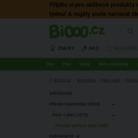
Přijdte si pro oblíbené produkty
týdnu! A regály zcela narvané z
ZNAČKY
AKCE
BIOOO EXKL
Tělo
Pleť
Vlasy
Děti a maminky
BiOOO.cz
/
Kosmetika
/
Péče o pleť
/
Pleťov
KATEGORIE
Přírodní kosmetika (4534)
Péče o pleť (1579)
Přírodní pleťová séra (165)
Další kategorie