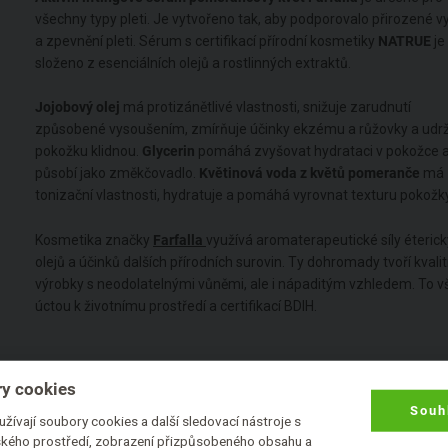
všechny typy pleti. Je vytvořeno tak, aby podporovalo přirozené v
a zpevnění pleti. Sérum s certifikací přírodní kosmetiky
NATRUE
je
složeno z esenciálních olejů a rostlinných extraktů.
Jojobový olej
má protizánětlivé vlastnosti, snižuje zarudnutí
způsobené vysoušením, zmírňuje účinky ekzému a růžovky a udr
pokožku klidnou.
Glycerin
pomáhá zvyšovat hydrataci v pokožce 
působí jako změkčovadlo.
Květinová voda z květů pomeranče
má
tonizační vlastnosti, hydratuje a pomáhá vyrovnat texturu pokožky
Kosmetika značky
Farfalla
využívá aromaterapeutické síly éteric
olejů a účinků dalších přírodních surovin. Ty dohromady tvoří kvalit
výrobky s neodolatelnými vůněmi, ale i nápaditým vzhledem. To v
úctou k životnímu prostředí a certifikací BDIH.
y cookies
Souh
žívají soubory cookies a další sledovací nástroje s
lského prostředí, zobrazení přizpůsobeného obsahu a