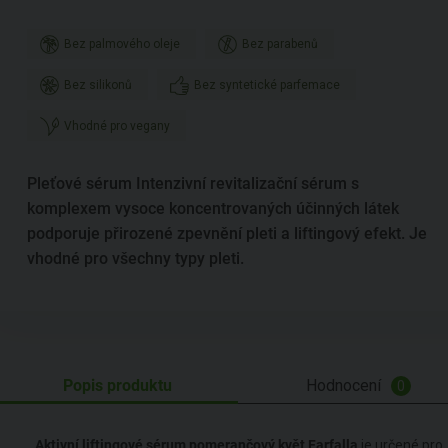
Bez palmového oleje
Bez parabenů
Bez silikonů
Bez syntetické parfemace
Vhodné pro vegany
Pleťové sérum Intenzivní revitalizační sérum s
komplexem vysoce koncentrovaných účinných látek
podporuje přirozené zpevnění pleti a liftingový efekt. Je
vhodné pro všechny typy pleti.
Popis produktu
Hodnocení
0
Aktivní liftingové sérum pomerančový květ Farfalla
je určené pro