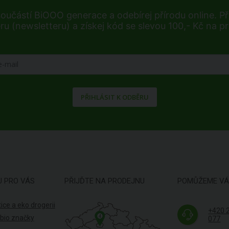
součástí BiOOO generace a odebírej přírodu online. Při
ru (newsletteru) a získej kód se slevou 100,- Kč na p
PŘIHLÁSIT K ODBĚRU
U PRO VÁS
PŘIJĎTE NA PRODEJNU
POMŮŽEME V
ice a eko drogerii
+420 
4
 bio značky
077