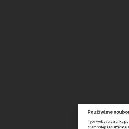
Používáme soubor
Tyto webové stránky pou
cílem vylepšení uživate