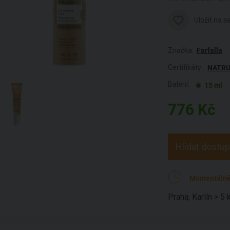
Uložit na 
Značka:
Farfalla
Certifikáty:
NATR
Balení:
15 ml
776
Kč
Hlídat dostu
Momentálně
Praha, Karlín > 5 