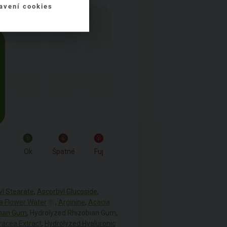
avení cookies
Ok
Špatné
Fuj
yl Stearate
,
Ascorbyl Glucoside
,
a Flower Water
,
Arginine
,
Acacia
1
han Gum
,
Hydrolyzed Rhizobian Gum
,
racea Extract
,
Hydrolyzed Hyaluronic