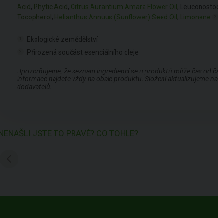
Acid
,
Phytic Acid
,
Citrus Aurantium Amara Flower Oil
, Leuconostoc
Tocopherol
,
Helianthus Annuus (Sunflower) Seed Oil
,
Limonene
2
Ekologické zemědělství
1
Přirozená součást esenciálního oleje
2
Upozorňujeme, že seznam ingrediencí se u produktů může čas od času
informace najdete vždy na obale produktu. Složení aktualizujeme na 
dodavatelů.
NENAŠLI JSTE TO PRAVÉ? CO TOHLE?