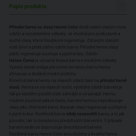
Popis produktu
Přírodní barva na vlasy Henné Color
dodá vašim vlasům nový
odstín a neodolatelné odlesky. Je vhodná pro poškozené a
suché vlasy, které hloubkově regeneruje. Zdravým vlasům
vrátí život a přidá zářivý odstín barvy. Přírodní henna vlasy
pěstí, regeneruje a pečuje o jejich krásu. Odstín
Henna Černá
je výrazně tmavá barva s modrými odlesky.
Vysoký obsah indiga přirozeně červenou barvu henny
ztmavuje a dodává modré podtóny.
Konečná barva henny na vlasech záleží také na
přírodní barvě
vlasů
. Henna se na vlasech vrství, výsledný odstín barvení je
tak po každém použití stále zářivější a výraznější. Hennu
můžete používat jakkoli často, barvení hennou nepoškozuje
vlasy jako chemické barvy. Naopak vlasy regeneruje a přispívá
k jejich kráse. Rostlinná barva
nikdy nezesvětlí
barvu, a to jak
původní, tak tu dosaženou předchozím barvením. V případě
barvení šedin se doporučuje dvoufázové barvení.
Rostlinné barvy Henne Color jsou složeny z kvalitní henny