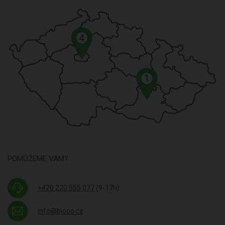
4
1
POMŮŽEME VÁM?
+420 220 555 077
(9-17h)
info@biooo.cz