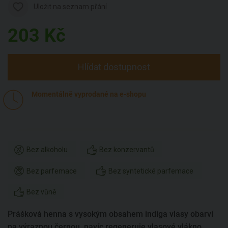
Uložit na seznam přání
203
Kč
Hlídat dostupnost
Momentálně vyprodané na e-shopu
Bez alkoholu
Bez konzervantů
Bez parfemace
Bez syntetické parfemace
Bez vůně
Prášková henna s vysokým obsahem indiga vlasy obarví
na výraznou černou, navíc regeneruje vlasové vlákno,