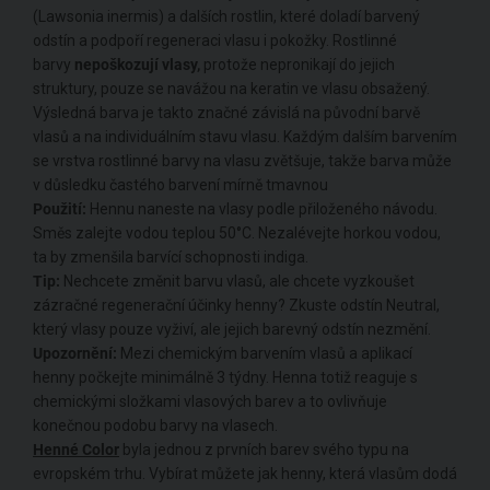
(Lawsonia inermis) a dalších rostlin, které doladí barvený
odstín a podpoří regeneraci vlasu i pokožky. Rostlinné
barvy
nepoškozují vlasy,
protože nepronikají do jejich
struktury, pouze se navážou na keratin ve vlasu obsažený.
Výsledná barva je takto značné závislá na původní barvě
vlasů a na individuálním stavu vlasu. Každým dalším barvením
se vrstva rostlinné barvy na vlasu zvětšuje, takže barva může
v důsledku častého barvení mírně tmavnou
Použití:
Hennu naneste na vlasy podle přiloženého návodu.
Směs zalejte vodou teplou 50°C. Nezalévejte horkou vodou,
ta by zmenšila barvící schopnosti indiga.
Tip:
Nechcete změnit barvu vlasů, ale chcete vyzkoušet
zázračné regenerační účinky henny? Zkuste odstín Neutral,
který vlasy pouze vyživí, ale jejich barevný odstín nezmění.
Upozornění:
Mezi chemickým barvením vlasů a aplikací
henny počkejte minimálně 3 týdny. Henna totiž reaguje s
chemickými složkami vlasových barev a to ovlivňuje
konečnou podobu barvy na vlasech.
Henné Color
byla jednou z prvních barev svého typu na
evropském trhu. Vybírat můžete jak henny, která vlasům dodá