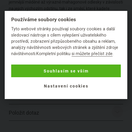
jemnější měděné až výrazně mahagonové odlesky v závislosti
na jejich výchozím odstínu, tak i ze směsí, které kadeře
nebarví, ale pouze je vyživují a regenerují.
Používáme soubory cookies
Barva:
černá
Tyto webové stránky používají soubory cookies a další
sledovací nástroje s cílem vylepšení uživatelského
prostředí, zobrazení přizpůsobeného obsahu a reklam,
Produktové řady:
Henné Color Basic
analýzy návštěvnosti webových stránek a zjištění zdroje
návštěvnosti.Kompletní politiku
si můžete přečíst zde
.
Výrobce:
NJD COSMETICS, 28, RUE de la Chapelle , 75018 ,
Paříž, Francie
Souhlasím se vším
Z blogu
8
Nastavení cookies
Hodnocení
Položit dotaz