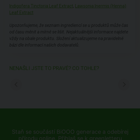
Indigofera Tinctoria Leaf Extract
,
Lawsonia Inermis (Henna)
Leaf Extract
Upozorňujeme, že seznam ingrediencí se u produktů může čas
od času měnit a mírně se lišit. Nejaktuálnější informace najdete
vždy na obale produktu. Složení aktualizujeme na pravidelné
bázi dle informací našich dodavatelů.
NENAŠLI JSTE TO PRAVÉ? CO TOHLE?
Staň se součástí BiOOO generace a odebírej
přírodu online. Přihlaš se k greenletteru