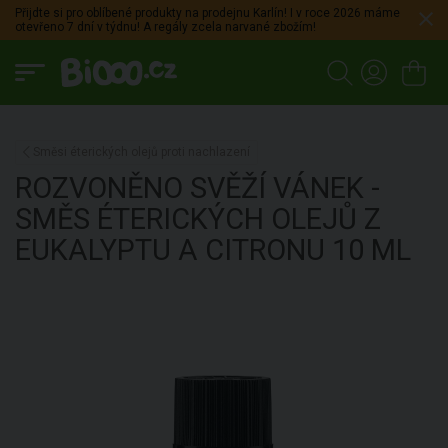
Přijdte si pro oblíbené produkty na prodejnu Karlín! I v roce 2026 máme
otevřeno 7 dní v týdnu! A regály zcela narvané zbožím!
Směsi éterických olejů proti nachlazení
ROZVONĚNO
SVĚŽÍ VÁNEK -
SMĚS ÉTERICKÝCH OLEJŮ Z
EUKALYPTU A CITRONU
10 ML