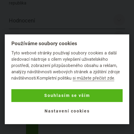
republika
Hodnocení
Položit dotaz
Používáme soubory cookies
Tyto webové stránky používají soubory cookies a další
sledovací nástroje s cílem vylepšení uživatelského
prostředí, zobrazení přizpůsobeného obsahu a reklam,
PODROBNÉ SLOŽENÍ
analýzy návštěvnosti webových stránek a zjištění zdroje
PRODUKTU
návštěvnosti.Kompletní politiku
si můžete přečíst zde
.
Souhlasím se vším
Nastavení cookies