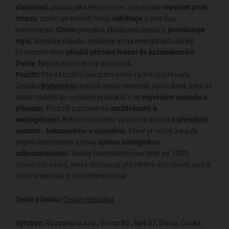
vlastnosti
, působí jako dezinfekce, slouží jako
repelent proti
hmyzu
, zmírňuje bolesti hlavy,
uklidňuje
a zlepšuje
koncentraci.
Citron
pomáhá zklidňovat úzkosti,
povzbuzuje
mysl
, zlepšuje náladu, osvěžuje a má energizující účinky.
Esenciální oleje
přináší přírodní řešení do každodenního
života
. Nejedná se o léčivý přípravek.
Použití:
Před každým použitím směs řádně protřepejte.
Značku
Rozvoněno
založili mladí manželé žijící v Brně, kteří se
spolu nadchli do vyrábění produktů v co
největším souladu s
přírodou
. Filozofii postavili na
udržitelnosti a
ekologičnosti.
Během krátkého vývoje se dostali k
přírodním
voskům - kokosovému a sójovému
, které je velice zaujaly
svými vlastnostmi a svou
úplnou biologickou
odbouratelností.
Svíčky Rozvoněno jsou tedy ze 100%
přírodních vosků, které obohacují přírodními éterickými oleji a
květy levandule z vlastního políčka.
Země původu:
Česká republika
Výrobce:
Rozvoněno s.r.o., Sivice 85 , 664 07, Sivice, Česká