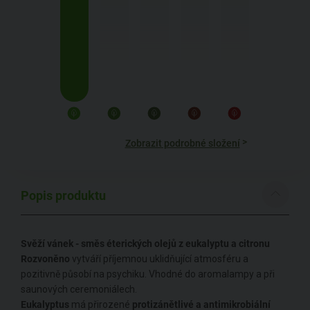
>
Zobrazit podrobné složení
Popis produktu
Svěží vánek - směs éterických olejů z eukalyptu a citronu
Rozvoněno
vytváří příjemnou uklidňující atmosféru a
pozitivně působí na psychiku. Vhodné do aromalampy a při
saunových ceremoniálech.
Eukalyptus
má přirozené
protizánětlivé a antimikrobiální