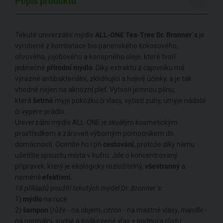
Popis produktu
Tekuté univerzální mýdlo
ALL-ONE Tea-Tree Dr. Bronner´s
je
vyrobené z kombinace bio panenského kokosového,
olivového, jojobového a konopného oleje, které tvoří
jedinečné
přírodní mýdlo
. Díky extraktu z čajovníku má
výrazné antibakteriální, zklidňující a hojivé účinky, a je tak
vhodné nejen na aknózní pleť. Vytvoří jemnou pěnu,
která
šetrně
myje pokožku či vlasy, vyčistí zuby, umyje nádobí
či vypere prádlo.
Univerzální mýdlo ALL-ONE je skvělým kosmetickým
prostředkem a zároveň výborným pomocníkem do
domácnosti. Oceníte ho i při
cestování,
protože díky němu
ušetříte spoustu místa v kufru. Jde o koncentrovaný
přípravek, který je ekologicky rozložitelný,
všestranný
a
neméně
efektivní.
18 příkladů použití tekutých mýdel Dr. Bronner´s:
1)
mýdlo
na ruce
2)
šampon
(
růže
- na objem,
citron
- na mastné vlasy,
mandle
-
na normální, suché a poškozené vlas + podpora růstu