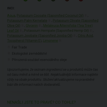
INCI:
Aqua
,
Potassium Cocoate (Saponified Coconut Oil)
,
1
Potassium Palm Kernelate
,
Potassium Olivate (Saponified
1
Olive Oil)
,
Glycerin
,
Melaleuca Alternifolia (Tea Tree)
1
2
Leaf Oil
,
Potassium Hempate (Saponified Hemp Oil)
,
2
2
Potassium Jojobate (Saponified Jojoba Oil)
,
Citric Acid
,
2
Tocopherol (Vitamin E)
,
Limonene
3
Fair Trade
1
Ekologické zemědělství
2
Přirozená součást esenciálního oleje
3
Upozorňujeme, že seznam ingrediencí se u produktů může čas
od času měnit a mírně se lišit. Nejaktuálnější informace najdete
vždy na obale produktu. Složení aktualizujeme na pravidelné
bázi dle informací našich dodavatelů.
NENAŠLI JSTE TO PRAVÉ? CO TOHLE?