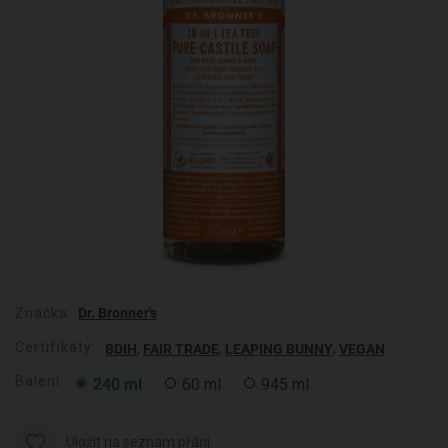
Značka:
Dr. Bronner's
Certifikáty:
,
,
,
BDIH
FAIR TRADE
LEAPING BUNNY
VEGAN
Balení:
240 ml
60 ml
945 ml
Uložit na seznam přání