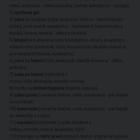
vlasů,
levandule
- citlivá pokožka,
teatree, eukalyptus
- na lupy)
3)
sprchový
gel
4)
pěna
do koupele (
růže, levandule, teatree
- harmonizující
účinky, proti únavě,
eukalyptus
- nachlazení, bolesti svalů a
kloubů, únava, neutral - citlivá pokožka)
5)
koupel
pro unavené nohy (
eukalyptus
,
citron
), koupel pro
bolavé nohy (
levandule
,
růže
), koupel proti zápachu nohou a
pro osvěžení (
teetrea, eukalyptus)
6) pěna na
holení
(
růže
,
levandule
,
mandle
a
neutral -
citlivá
pokožka)
7)
voda
po
holení
(naředěné s
vodou,
růže
,
levandule
,
mandle
,
neutral
)
8) mýdlo na
intimní
hygienu
(
teatree
,
neutral
)
9)
zubní
pasta
(varianta
teatree
,
máta
,
eukalyptus
- pár kapek
na kartáček)
10)
ústní
voda
(varianta
teatree
,
máta
,
eukalyptus
- pár kapek
do skleničky s vodou)
11)
masážní
prostředek (mýdlo zředěné s
vodou,
mandle
,
neutral
,
levandule
,
růže
)
12) prací gel na
ruční
praní
jemných tkanin, zejména hedvábí