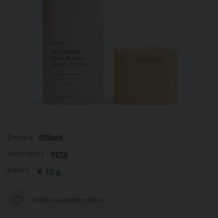
Značka:
Attitude
Certifikáty:
PETA
Balení:
12 g
Uložit na seznam přání