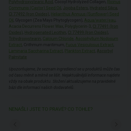
Polyhydroxystearic Acid
, Cocoyl Hydrolyzed Collagen,
Ricinus
Communis (Castor) Seed Oil
,
Jojoba Esters
,
Hydrated Silica
,
CI 77492 (Iron Oxides)
,
Helianthus Annuus (Sunflower) Seed
Oil
, Glycogen (Zea Mays Phytoglycogen),
Aqua/water/eau
,
Acacia Decurrens Flower Wax
,
Polyglycerin-3
,
CI 77491 (Iron
Oxides)
,
Hydrogenated Lecithin
,
CI 77499 (Iron Oxides)
,
Trihydroxystearin
,
Calcium Chloride
,
Ascophyllum Nodosum
Extract
, Crithmum maritimum,
Fucus Vesiculosus Extract
,
Laminaria Saccharina Extract
,
Plankton Extract
,
Ascorbyl
Palmitate
Upozorňujeme, že seznam ingrediencí se u produktů může čas
od času měnit a mírně se lišit. Nejaktuálnější informace najdete
vždy na obale produktu. Složení aktualizujeme na pravidelné
bázi dle informací našich dodavatelů.
NENAŠLI JSTE TO PRAVÉ? CO TOHLE?