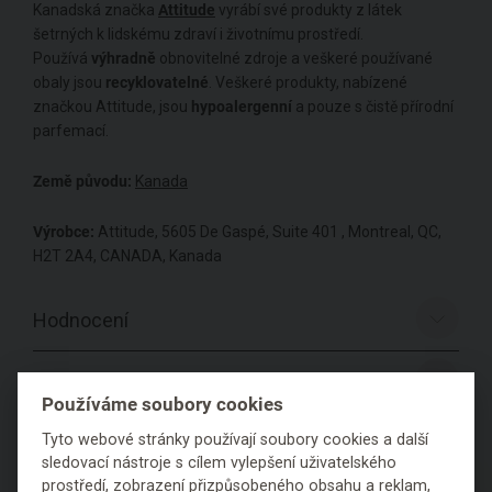
Kanadská značka
Attitude
vyrábí své produkty z látek
šetrných k lidskému zdraví i životnímu prostředí.
Používá
výhradně
obnovitelné zdroje a veškeré používané
obaly jsou
recyklovatelné
. Veškeré produkty, nabízené
značkou Attitude, jsou
hypoalergenní
a pouze s čistě přírodní
parfemací.
Země původu:
Kanada
Výrobce:
Attitude, 5605 De Gaspé, Suite 401 , Montreal, QC,
H2T 2A4, CANADA, Kanada
Hodnocení
Položit dotaz
Používáme soubory cookies
Tyto webové stránky používají soubory cookies a další
sledovací nástroje s cílem vylepšení uživatelského
prostředí, zobrazení přizpůsobeného obsahu a reklam,