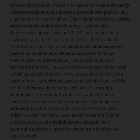
zapracovává do pleti, díky čemuž vám snadno
pomůže zakrýt
veškeré nedokonalosti a barevně sjednotit vaši pleť
tak, aby
si zachovala přirozený vzhled. Odstín Nude představuje
světlý
odstín s teplým podtónem
, vhodný pro světlou pleť.
Složení make-upu je z více než 99,9 % tvořeno přírodními
složkami a jeho balení navíc neobsahuje jakékoliv plasty.
Základ pečujícího složení tvoří
kombinace slunečnicového
vosku a ricinového oleje
.
Slunečnicový vosk
obsahuje
mastné kyseliny, které poskytují pokožce hloubkovou
hydrataci a pomáhá ji tak udržovat měkkou a pružnou.
Vosk
vytváří na pokožce tenkou vrstvu, která může chránit před
vnějšími škodlivými vlivy, jako jsou znečištění a škodlivé látky v
ovzduší.
Ricinový olej
obsahuje vysoký podíl
kyseliny
ricinolejové
, která má protizánětlivé a antimikrobiální
vlastnosti, což přispívá k zdravé pokožce. Obsahuje také
antioxidanty
, které pokožku chrání před vlivem volných
radikálů a brání tak jejímu předčasnému stárnutí. Účinné
složení obsahuje také
hydrolyzovaný kolagen
, který
napomáhá pokožce si udržet pružnost a předcházet tak
vzniku vrásek.