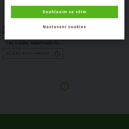
Souhlasím se vším
Nastavení cookies
KADIDELNICE MĚDĚNÁ,
KERAMICKÁ MISKA
1 ks, 3 nožky
Vykuřovadla Rymer
HLÍDAT DOSTUPNOST
1