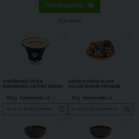
Filtrovat produkty
13
produktů
VYKUŘOVACÍ PÍCKA
KADIDLO OMÁN BLACK
KERAMICKÁ LASTURE MODRÁ
HOJARI SHAABI PREMIUM
360 g
Vykuřovadla.cz
20 g
Vykuřovadla.cz
HLÍDAT DOSTUPNOST
HLÍDAT DOSTUPNOST