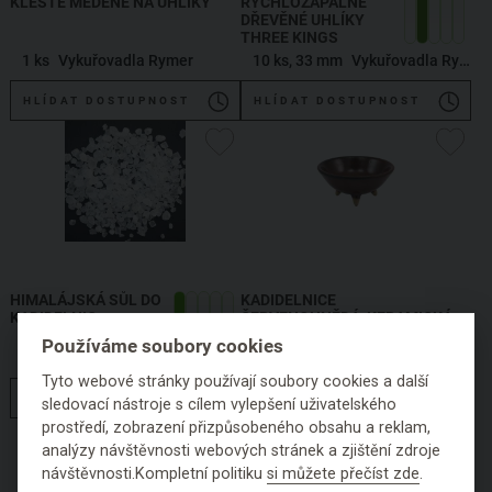
KLEŠTĚ MĚDĚNÉ NA UHLÍKY
RYCHLOZÁPALNÉ
DŘEVĚNÉ UHLÍKY
THREE KINGS
1 ks
Vykuřovadla Rymer
10 ks, 33 mm
Vykuřovadla Rymer
HLÍDAT DOSTUPNOST
HLÍDAT DOSTUPNOST
HIMALÁJSKÁ SŮL DO
KADIDELNICE
KADIDELNIC
ČERVENOHNĚDÁ, KERAMICKÁ
MISKA
Používáme soubory cookies
200 g
Vykuřovadla Rymer
1 ks, 3 nožky
Vykuřovadla Rymer
Tyto webové stránky používají soubory cookies a další
HLÍDAT DOSTUPNOST
HLÍDAT DOSTUPNOST
sledovací nástroje s cílem vylepšení uživatelského
prostředí, zobrazení přizpůsobeného obsahu a reklam,
analýzy návštěvnosti webových stránek a zjištění zdroje
návštěvnosti.Kompletní politiku
si můžete přečíst zde
.