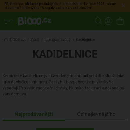
Přijdte si pro oblíbené produkty na prodejnu Karlín! I v roce 2026 máme
otevřeno 7 dní v týdnu! A regály zcela narvané zbožím!
BiOOO.cz
/
Vůně
/
Interiérové vůně
/
Kadidelnice
KADIDELNICE
Keramické kadidelnice jsou vhodné pro domácí použití a slouží také
jako doplněk do interiéru. Poskytují bezpečnost a navíc skvěle
vypadají. Pro vaše meditační chvilky, hlubokou relaxaci a dokonalou
vůni domova.
Nejprodávanější
Od nejlevnějšího